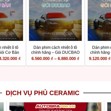
 nhiệt ô tô
Dán phim cách nhiệt ô tô
Dán phim c
Gói Cơ Bản
chính hãng – Gói DUCBAO
chính hãng
4.320.000
₫
6.560.000
₫
–
6.880.000
₫
9.120.000
₫
DỊCH VỤ PHỦ CERAMIC