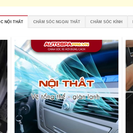
C NỘI THẤT
CHĂM SÓC NGỌAI THẤT
CHĂM SÓC KÍNH