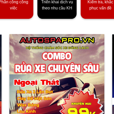
Phân công công
Triển khai dịch vụ
Kiểm tra, khắc
việc
theo nhu cầu KH
phục vấn đề