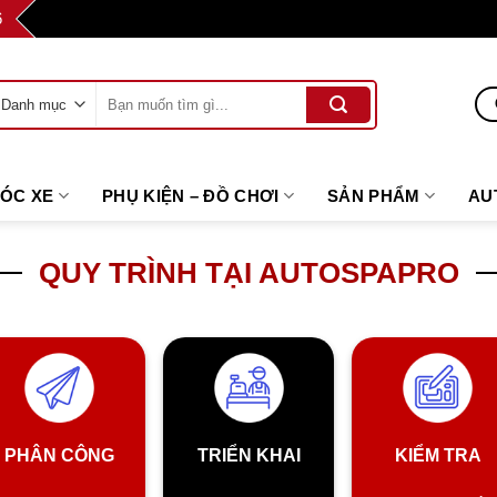
6
Tìm
kiếm:
SÓC XE
PHỤ KIỆN – ĐỒ CHƠI
SẢN PHẨM
AU
QUY TRÌNH TẠI AUTOSPAPRO
PHÂN CÔNG
TRIỂN KHAI
KIỂM TRA