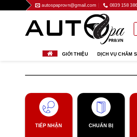
Skip
autospaprovn@gmail.com
0839 158 38
to
content
GIỚI THIỆU
DỊCH VỤ CHĂM 
TIẾP NHẬN
CHUẨN BỊ