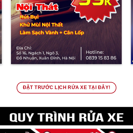
ĐẶT TRƯỚC LỊCH RỬA XE TẠI ĐÂY!