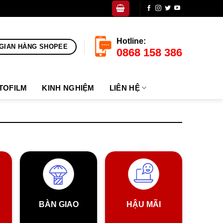
Hotline:
GIAN HÀNG SHOPEE
0868 158 386
TOFILM
KINH NGHIỆM
LIÊN HỆ
BÀN GIAO
HẬU MÃI