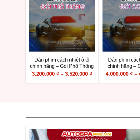
Dán phim cách nhiệt ô tô
Dán phim cách
chính hãng – Gói Phổ Thông
chính hãng – 
3.200.000
₫
–
3.520.000
₫
4.000.000
₫
–