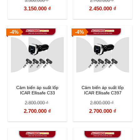
3.500.000
₫
2.700.000
₫
Original
Current
Original
Current
3.150.000
₫
2.450.000
₫
price
price
price
price
was:
is:
was:
is:
-4%
-4%
3.500.000 ₫.
3.150.000 ₫.
2.700.000 ₫.
2.450.000 
Cảm biến áp suất lốp
Cảm biến áp suất lốp
ICAR Ellisafe C33
ICAR Ellisafe C397
2.800.000
₫
2.800.000
₫
Original
Current
Original
Current
2.700.000
₫
2.700.000
₫
price
price
price
price
was:
is:
was:
is:
2.800.000 ₫.
2.700.000 ₫.
2.800.000 ₫.
2.700.000 