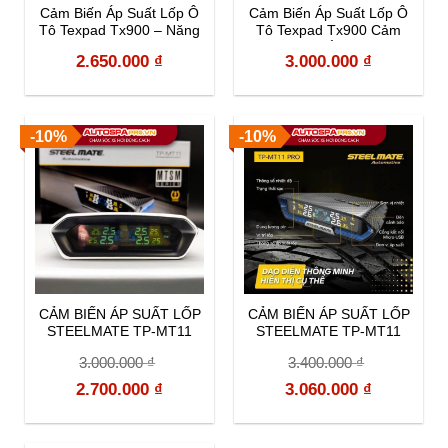
Cảm Biến Áp Suất Lốp Ô
Cảm Biến Áp Suất Lốp Ô
Tô Texpad Tx900 – Năng
Tô Texpad Tx900 Cảm
lượng mặt trời
Biến – Lắp ô chờ
2.650.000
₫
3.000.000
₫
-10%
-10%
CẢM BIẾN ÁP SUẤT LỐP
CẢM BIẾN ÁP SUẤT LỐP
STEELMATE TP-MT11
STEELMATE TP-MT11
PRO
3.000.000
₫
3.400.000
₫
Original
Current
Original
Current
2.700.000
₫
3.060.000
₫
price
price
price
price
was:
is:
was:
is: