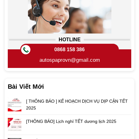
HOTLINE
0868 158 386
autospaprovn@gmail.com
Bài Viết Mới
[ THÔNG BÁO ] KẾ HOẠCH DỊCH VỤ DỊP CẬN TẾT
2025
[THÔNG BÁO] Lịch nghỉ TẾT dương lịch 2025