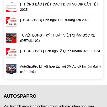
[ THÔNG BÁO ] KẾ HOẠCH DỊCH VỤ DỊP CẬN TẾT
2025
[THÔNG BÁO] Lịch nghỉ TẾT dương lịch 2025
TUYỂN DỤNG – KỸ THUẬT VIÊN CHĂM SÓC XE
(DETAILING)
[ THÔNG BÁO ] Lịch nghỉ lễ Quốc Khánh 02/09/2024
AutoSpaPro ký kết hợp tác với 3M AutoFilm làm đại lý
chính thức
AUTOSPAPRO
Với hơn 10 năm kinh nghiệm trong lĩnh vực phân phối sản