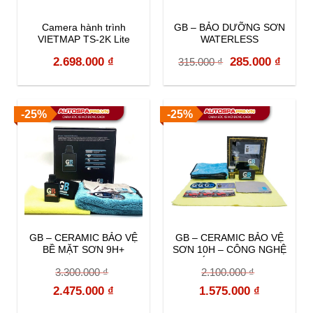
Camera hành trình
GB – BẢO DƯỠNG SƠN
VIETMAP TS-2K Lite
WATERLESS
Original
Curre
2.698.000
₫
285.000
₫
315.000
₫
price
price
was:
is:
-25%
-25%
315.000 ₫.
285.00
GB – CERAMIC BẢO VỆ
GB – CERAMIC BẢO VỆ
BỀ MẶT SƠN 9H+
SƠN 10H – CÔNG NGHỆ
MỚI GRAPHENE
3.300.000
₫
2.100.000
₫
Original
Current
Original
Current
2.475.000
₫
1.575.000
₫
price
price
price
price