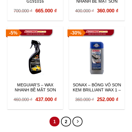
G191016
NHANH BỀ MẶT SƠN
A1624
Original
Current
Original
Curre
665.000
₫
360.000
₫
700.000
₫
400.000
₫
price
price
price
price
was:
is:
was:
is:
-5%
-30%
700.000 ₫.
665.000 ₫.
400.000 ₫.
360.00
MEGUIAR’S – WAX
SONAX – BÓNG VỎ SƠN
NHANH BỀ MẶT SƠN
KEM BRILLIANT WAX 1 –
ULTIMATE G17516
201100
Original
Current
Original
Curre
437.000
₫
252.000
₫
460.000
₫
360.000
₫
price
price
price
price
was:
is:
was:
is:
1
2
460.000 ₫.
437.000 ₫.
360.000 ₫.
252.00