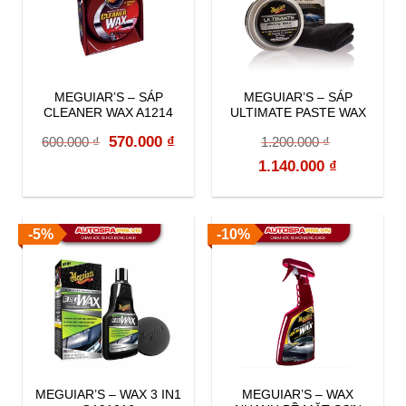
MEGUIAR’S – SÁP
MEGUIAR’S – SÁP
CLEANER WAX A1214
ULTIMATE PASTE WAX
G18211 – Sáp đánh bóng
Original
Current
570.000
₫
600.000
₫
1.200.000
₫
sơn xe SIÊU BÓNG SIÊU
BỀN
price
price
Original
Current
1.140.000
₫
was:
is:
price
price
600.000 ₫.
570.000 ₫.
was:
is:
-5%
-10%
1.200.000 ₫.
1.140.000 
MEGUIAR’S – WAX 3 IN1
MEGUIAR’S – WAX