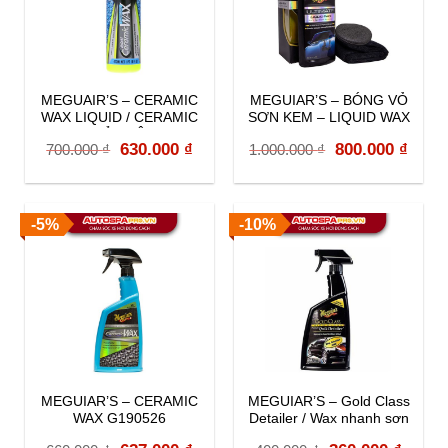
MEGUAIR’S – CERAMIC
MEGUIAR’S – BÓNG VỎ
WAX LIQUID / CERAMIC
SƠN KEM – LIQUID WAX
WAX BẢO VỆ SƠN
G18216
Original
Current
Original
Curr
630.000
₫
800.000
₫
700.000
₫
1.000.000
₫
G200416
price
price
price
price
was:
is:
was:
is:
-5%
-10%
700.000 ₫.
630.000 ₫.
1.000.000 ₫.
800.0
MEGUIAR’S – CERAMIC
MEGUIAR’S – Gold Class
WAX G190526
Detailer / Wax nhanh sơn
xe G7624