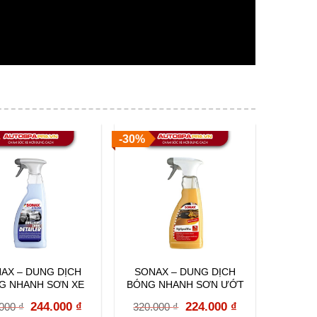
-30%
-5%
AX – DUNG DỊCH
SONAX – DUNG DỊCH
MEGUIA
G NHANH SƠN XE
BÓNG NHANH SƠN ƯỚT
BEAD B
TREME 287400
HIGH SPEED WAX 288200
Original
Current
Original
Current
244.000
₫
224.000
₫
.000
₫
320.000
₫
400.0