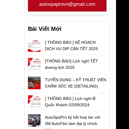
autospaprovn@gmail.com
Bài Viết Mới
[ THÔNG BÁO ] KẾ HOẠCH
DỊCH VỤ DỊP CẬN TẾT 2025
[THÔNG BÁO] Lịch nghỉ TẾT
dương lịch 2025
TUYỂN DỤNG – KỸ THUẬT VIÊN
CHĂM SÓC XE (DETAILING)
[ THÔNG BÁO ] Lịch nghỉ lễ
Quốc Khánh 02/09/2024
AutoSpaPro ký kết hợp tác với
3M AutoFilm làm đại lý chính