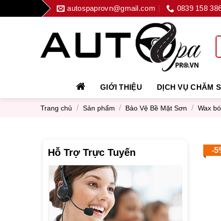
Skip
autospaprovn@gmail.com
0839 158 38
to
content
GIỚI THIỆU
DỊCH VỤ CHĂM 
/
/
/
Trang chủ
Sản phẩm
Bảo Vệ Bề Mặt Sơn
Wax bó
-5
Hỗ Trợ Trực Tuyến