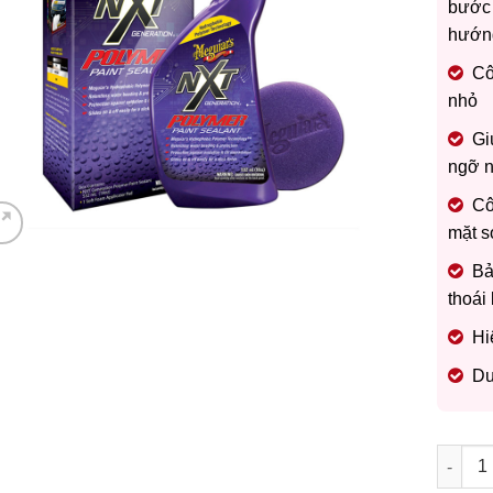
700.
is:
bước 
665.
hướng
Cô
nhỏ
Gi
ngỡ 
Cô
mặt 
Bả
thoái
Hi
Du
MEGUIA