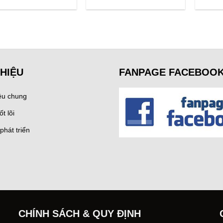
price
price
price
price
was:
is:
was:
is:
600.000 ₫.
420.000 ₫.
400.000 ₫.
360.000 ₫.
THIỆU
FANPAGE FACEBOO
iệu chung
ốt lõi
phát triển
CHÍNH SÁCH & QUY ĐỊNH