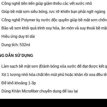
Công nghệ tiên tiến giúp giảm thiểu các vết xước nhỏ
Giúp bề mặt sơn siêu bóng, rực rỡ khiến bạn phải ngỡ ngàng
Công nghệ Polymer kỵ nước độc quyền giúp bề mặt sơn chố
Bảo vệ sơn khỏi quá trình oxy hóa, ăn mòn và suy thoái bề mặ
Hiệu ứng duy trì dài
Dung tích: 532ml
G DẪN SỬ DỤNG
Làm sạch bề mặt sơn (Đánh bóng xóa xước để đạt được kết qu
Xịt 1 lượng nhỏ hóa chất lên mút phủ hoặc khăn rồi xoa đều lê
Để khô khoảng 1-3p
Dùng Khăn Microfiber chuyên dụng để lau lại