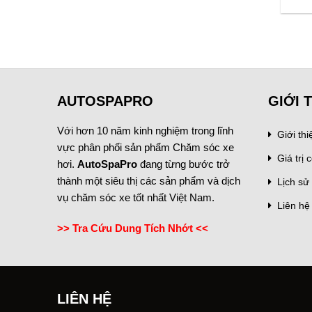
price
price
price
price
was:
is:
was:
is:
700.000 ₫.
665.000 ₫.
460.000 ₫.
437.000 ₫.
AUTOSPAPRO
GIỚI 
Với hơn 10 năm kinh nghiệm trong lĩnh
Giới th
vực phân phối sản phẩm Chăm sóc xe
Giá trị c
hơi.
AutoSpaPro
đang từng bước trở
thành một siêu thị các sản phẩm và dịch
Lịch sử 
vụ chăm sóc xe tốt nhất Việt Nam.
Liên hệ
>> Tra Cứu Dung Tích Nhớt <<
LIÊN HỆ