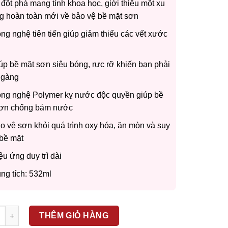
000 ₫.
đột phá mang tính khoa học, giới thiệu một xu
000 ₫.
 hoàn toàn mới về bảo vệ bề mặt sơn
ng nghệ tiên tiến giúp giảm thiểu các vết xước
úp bề mặt sơn siêu bóng, rực rỡ khiến bạn phải
ngàng
ng nghệ Polymer kỵ nước độc quyền giúp bề
sơn chống bám nước
o vệ sơn khỏi quá trình oxy hóa, ăn mòn và suy
 bề mặt
ệu ứng duy trì dài
ng tích: 532ml
R’S – NXT POLYMER PAINT SEALANT G30118 số lượng
THÊM GIỎ HÀNG