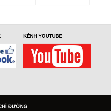
price
price
price
price
was:
is:
was:
is:
320.000 ₫.
244.000 ₫.
320.000 ₫.
224.000 ₫.
K
KÊNH YOUTUBE
CHỈ ĐƯỜNG