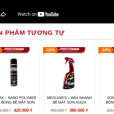
N PHẨM TƯƠNG TỰ
-10%
-24%
AX – NANO POLYMER
MEGUIAR’S – WAX NHANH
SON
 BÓNG BỀ MẶT SƠN
BỀ MẶT SƠN A1624
BÓN
223300
X
Original
Current
Original
Current
420.000
₫
360.000
₫
0.000
₫
400.000
₫
320