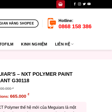
Hotline:
GIAN HÀNG SHOPEE
0868 158 386
TOFILM
KINH NGHIỆM
LIÊN HỆ
IAR’S – NXT POLYMER PAINT
ANT G30118
700.000
₫
inal
₫
665.000
e
ent
:
e
T Polymer thế hệ mới của Meguiars là một