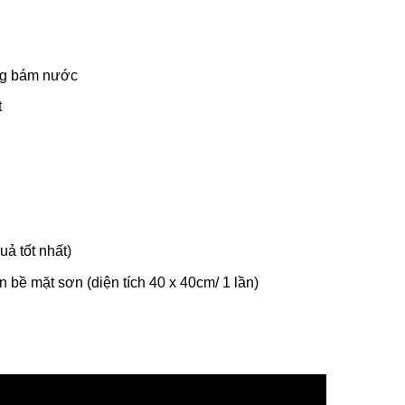
ng bám nước
t
ả tốt nhất)
n bề mặt sơn (diện tích 40 x 40cm/ 1 lần)