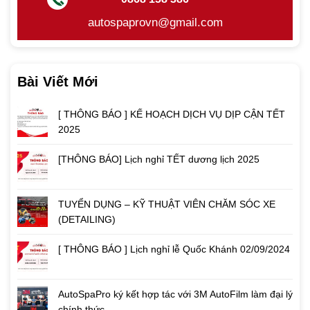
autospaprovn@gmail.com
Bài Viết Mới
[ THÔNG BÁO ] KẾ HOẠCH DỊCH VỤ DỊP CẬN TẾT
2025
[THÔNG BÁO] Lịch nghỉ TẾT dương lịch 2025
TUYỂN DỤNG – KỸ THUẬT VIÊN CHĂM SÓC XE
(DETAILING)
[ THÔNG BÁO ] Lịch nghỉ lễ Quốc Khánh 02/09/2024
AutoSpaPro ký kết hợp tác với 3M AutoFilm làm đại lý
chính thức