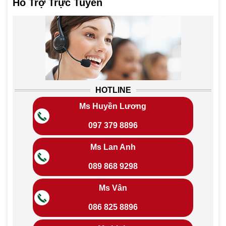
Hỗ Trợ Trực Tuyến
HOTLINE
Ms Huyền Lương
097 379 8896
Ms Lan Anh
089 868 9298
Ms Vân
086 825 8896