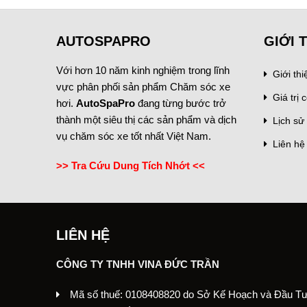
AUTOSPAPRO
GIỚI 
Với hơn 10 năm kinh nghiệm trong lĩnh
Giới th
vực phân phối sản phẩm Chăm sóc xe
Giá trị c
hơi.
AutoSpaPro
đang từng bước trở
thành một siêu thị các sản phẩm và dịch
Lịch sử 
vụ chăm sóc xe tốt nhất Việt Nam.
Liên hệ
>> Tra Cứu Dung Tích Nhớt <<
LIÊN HỆ
CÔNG TY TNHH VINA ĐỨC TRẦN
Mã số thuế: 0108408820 do Sở Kế Hoạch và Đầu T