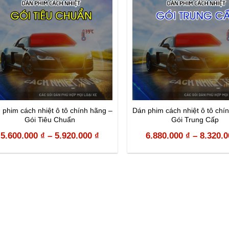
 phim cách nhiệt ô tô chính hãng –
Dán phim cách nhiệt ô tô chí
Gói Tiêu Chuẩn
Gói Trung Cấp
5.600.000
₫
–
5.920.000
₫
6.880.000
₫
–
8.320.