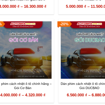
4.000.000
₫
–
16.300.000
₫
5.000.000
₫
–
11.500.
%
-20%
 phim cách nhiệt ô tô chính hãng –
Dán phim cách nhiệt ô tô chí
Gói Cơ Bản
Gói DUCBAO
4.000.000
₫
–
4.320.000
₫
6.560.000
₫
–
6.880.