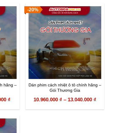
-20%
nh hãng –
Dán phim cách nhiệt ô tô chính hãng –
Gói Thương Gia
000
₫
10.960.000
₫
–
13.040.000
₫