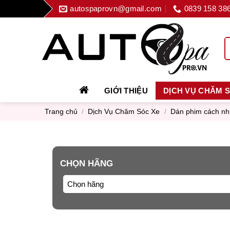
Skip
autospaprovn@gmail.com
0839 158 38
to
content
GIỚI THIỆU
DỊCH VỤ CHĂM 
Trang chủ
/
Dịch Vụ Chăm Sóc Xe
/
Dán phim cách nh
CHỌN HÃNG
Chọn hãng