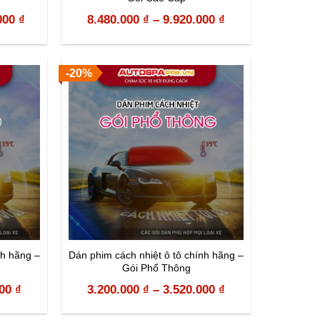
000
₫
8.480.000
₫
–
9.920.000
₫
-20%
nh hãng –
Dán phim cách nhiệt ô tô chính hãng –
Gói Phổ Thông
000
₫
3.200.000
₫
–
3.520.000
₫