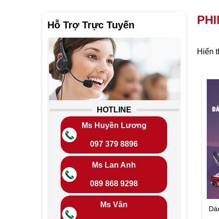
PHI
Hỗ Trợ Trực Tuyến
Hiển t
HOTLINE
Ms Huyền Lương
097 379 8896
Ms Lan Anh
089 868 9298
Ms Vân
Dán