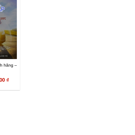
nh hãng –
000
₫