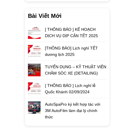
Bài Viết Mới
[ THÔNG BÁO ] KẾ HOẠCH
DỊCH VỤ DỊP CẬN TẾT 2025
[THÔNG BÁO] Lịch nghỉ TẾT
dương lịch 2025
TUYỂN DỤNG – KỸ THUẬT VIÊN
CHĂM SÓC XE (DETAILING)
[ THÔNG BÁO ] Lịch nghỉ lễ
Quốc Khánh 02/09/2024
AutoSpaPro ký kết hợp tác với
3M AutoFilm làm đại lý chính
thức