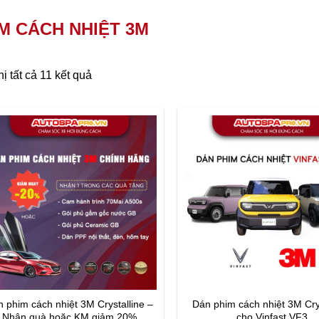
M CÁCH NHIỆT 3M
hị tất cả 11 kết quả
 phim cách nhiệt 3M Crystalline –
Dán phim cách nhiệt 3M Crys
Nhận quà hoặc KM giảm 20%
cho Vinfast VF3