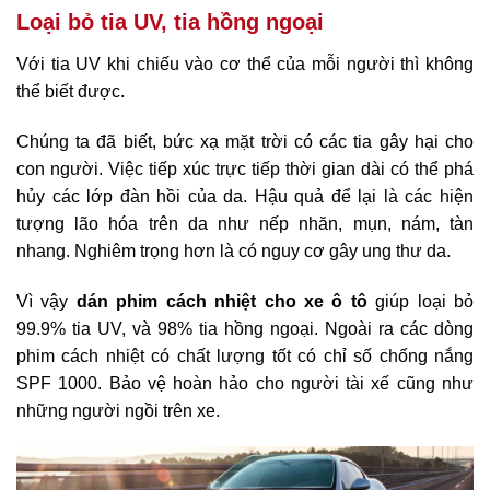
Loại bỏ tia UV, tia hồng ngoại
Với tia UV khi chiếu vào cơ thể của mỗi người thì không
thể biết được.
Chúng ta đã biết, bức xạ mặt trời có các tia gây hại cho
con người. Việc tiếp xúc trực tiếp thời gian dài có thể phá
hủy các lớp đàn hồi của da. Hậu quả để lại là các hiện
tượng lão hóa trên da như nếp nhăn, mụn, nám, tàn
nhang. Nghiêm trọng hơn là có nguy cơ gây ung thư da.
Vì vậy
dán phim cách nhiệt cho xe ô tô
giúp loại bỏ
99.9% tia UV, và 98% tia hồng ngoại. Ngoài ra các dòng
phim cách nhiệt có chất lượng tốt có chỉ số chống nắng
SPF 1000. Bảo vệ hoàn hảo cho người tài xế cũng như
những người ngồi trên xe.