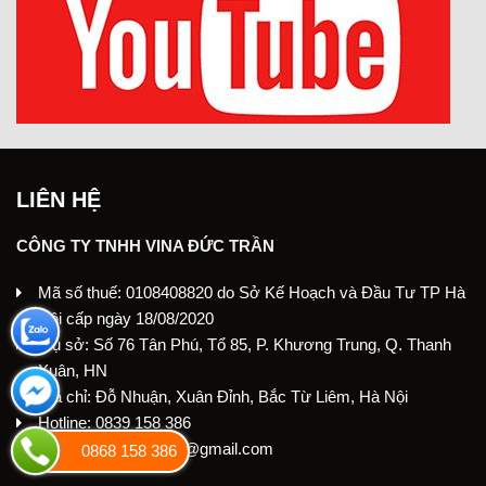
LIÊN HỆ
CÔNG TY TNHH VINA ĐỨC TRẦN
Mã số thuế: 0108408820 do Sở Kế Hoạch và Đầu Tư TP Hà
Nội cấp ngày 18/08/2020
Trụ sở: Số 76 Tân Phú, Tổ 85, P. Khương Trung, Q. Thanh
Xuân, HN
Địa chỉ: Đỗ Nhuận, Xuân Đỉnh, Bắc Từ Liêm, Hà Nội
Hotline: 0839 158 386
Email: autospaprovn@gmail.com
0868 158 386