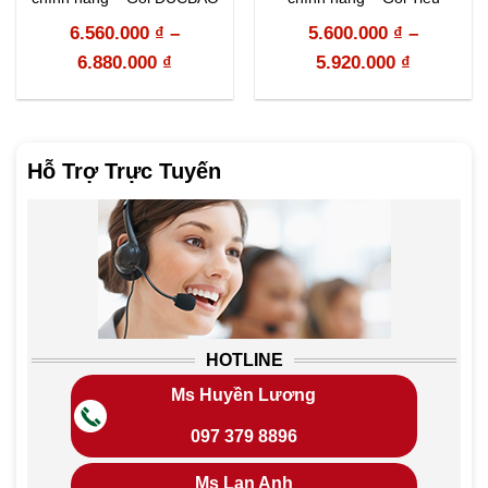
Chuẩn
6.560.000
₫
–
5.600.000
₫
–
6.880.000
₫
5.920.000
₫
Hỗ Trợ Trực Tuyến
HOTLINE
Ms Huyền Lương
097 379 8896
Ms Lan Anh