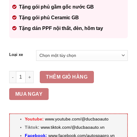
Tặng gói phủ gầm gốc nước GB
Tặng gói phủ Ceramic GB
Tặng dán PPF nội thất, đèn, hõm tay
Loại xe
Dán phim cách nhiệt ô tô chính hãng - Gói Phổ Thông số lư
THÊM GIỎ HÀNG
MUA NGAY
Youtube:
www.youtube.com/@ducbaoauto
Tiktok:
www.tiktok.com/@ducbaoauto.vn
Facebook:
www.facebook.com/autospapro.vn