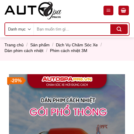
Skip
to
content
Tìm
kiếm:
/
/
/
Trang chủ
Sản phẩm
Dịch Vụ Chăm Sóc Xe
/
Dán phim cách nhiệt
Phim cách nhiệt 3M
-20%