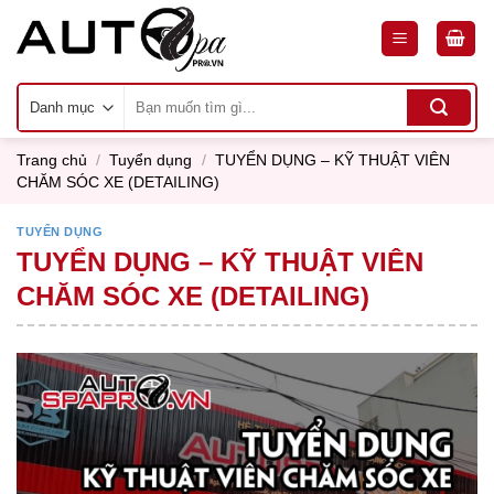
Skip
to
content
Tìm
kiếm:
Trang chủ
/
Tuyển dụng
/
TUYỂN DỤNG – KỸ THUẬT VIÊN
CHĂM SÓC XE (DETAILING)
TUYỂN DỤNG
TUYỂN DỤNG – KỸ THUẬT VIÊN
CHĂM SÓC XE (DETAILING)