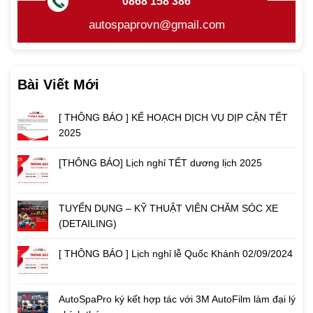
0868 158 386
autospaprovn@gmail.com
Bài Viết Mới
[ THÔNG BÁO ] KẾ HOẠCH DỊCH VỤ DỊP CẬN TẾT
2025
[THÔNG BÁO] Lịch nghỉ TẾT dương lịch 2025
TUYỂN DỤNG – KỸ THUẬT VIÊN CHĂM SÓC XE
(DETAILING)
[ THÔNG BÁO ] Lịch nghỉ lễ Quốc Khánh 02/09/2024
AutoSpaPro ký kết hợp tác với 3M AutoFilm làm đại lý