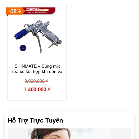
was:
is:
was:
is:
-30%
1.600.000 ₫.
1.200.000 ₫.
4.000.000 ₫.
2.800.000 
SHINMATE – Súng mix
rửa xe kết hợp khí nén và
nước
2.000.000
₫
Original
Current
1.400.000
₫
price
price
was:
is:
2.000.000 ₫.
1.400.000 ₫.
Hỗ Trợ Trực Tuyến