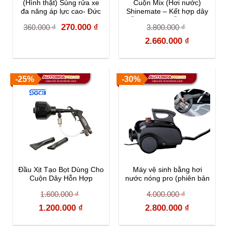
(Hình thật) Súng rửa xe
Cuộn Mix (Hơi nước)
đa năng áp lực cao- Đức
Shinemate – Kết hợp dây
Bảo Automart
dẫn nước và dẫn khí nén
Original
Current
270.000
₫
360.000
₫
3.800.000
₫
price
price
Original
Current
2.660.000
₫
was:
is:
price
price
360.000 ₫.
270.000 ₫.
was:
is:
-25%
-30%
3.800.000 ₫.
2.660.000 
Đầu Xịt Tạo Bọt Dùng Cho
Máy vệ sinh bằng hơi
Cuộn Dây Hỗn Hợp
nước nóng pro (phiên bản
SGGC045
mới) – SGCB pro car
1.600.000
₫
4.000.000
₫
steam cleaner auto detail
steamer SGGF154
Original
Current
Original
Current
1.200.000
₫
2.800.000
₫
price
price
price
price