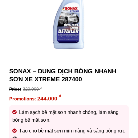
SONAX – DUNG DỊCH BÓNG NHANH
SƠN XE XTREME 287400
320.000
₫
Original
₫
244.000
price
Current
was:
price
Làm sạch bề mặt sơn nhanh chóng, làm sáng
320.000 ₫.
is:
bóng bề mặt sơn.
244.000 ₫.
Tạo cho bề mặt sơn mịn màng và sáng bóng rực