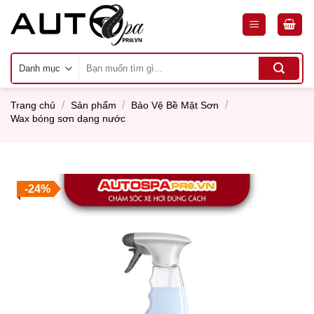
Skip
to
content
Tìm
kiếm:
/
/
/
Trang chủ
Sản phẩm
Bảo Vệ Bề Mặt Sơn
Wax bóng sơn dạng nước
-24%