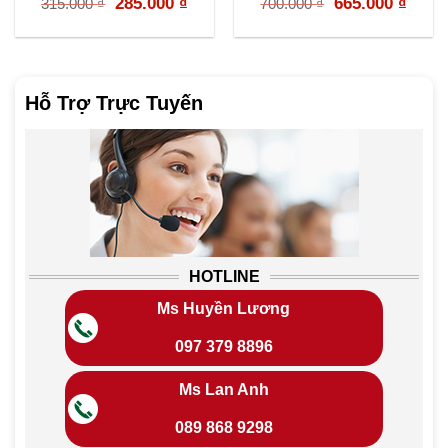
rent
Original
Current
Original
Curr
285.000
₫
665.000
₫
315.000
₫
700.000
₫
e
price
price
price
price
was:
is:
was:
is:
000 ₫.
315.000 ₫.
285.000 ₫.
700.000 ₫.
665.0
Hỗ Trợ Trực Tuyến
HOTLINE
Ms Huyền Lương
097 379 8896
Ms Lan Anh
089 868 9298