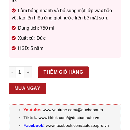
rỡ.
Làm bóng nhanh và bổ sung một lớp wax bảo
vệ, tạo lên hiệu ứng giọt nước trên bề mặt sơn.
Dung tích: 750 ml
Xuất xứ: Đức
HSD: 5 năm
SONAX – DUNG DỊCH BÓNG NHANH SƠN XE XTREME 287400 
THÊM GIỎ HÀNG
MUA NGAY
Youtube:
www.youtube.com/@ducbaoauto
Tiktok:
www.tiktok.com/@ducbaoauto.vn
Facebook:
www.facebook.com/autospapro.vn