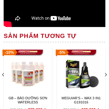
SẢN PHẨM TƯƠNG TỰ
-10%
-5%
GB – BẢO DƯỠNG SƠN
MEGUIAR’S – WAX 3 IN1
WATERLESS
G191016