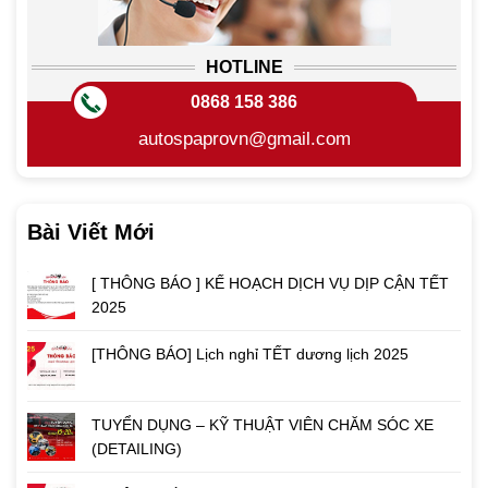
HOTLINE
0868 158 386
autospaprovn@gmail.com
Bài Viết Mới
[ THÔNG BÁO ] KẾ HOẠCH DỊCH VỤ DỊP CẬN TẾT
2025
[THÔNG BÁO] Lịch nghỉ TẾT dương lịch 2025
TUYỂN DỤNG – KỸ THUẬT VIÊN CHĂM SÓC XE
(DETAILING)