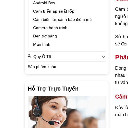
Android Box
Cảm b
Cảm biến áp suất lốp
người 
Cảm biến lùi, cảnh báo điểm mù
không
Camera hành trình
Đèn trợ sáng
Sở hữ
sẽ đem
Màn hình
Phân
Ắc Quy Ô Tô
Sản phẩm khác
Dòng 
nhau. 
tư vấn
Hỗ Trợ Trực Tuyến
Cảm 
Đây là
màn hì