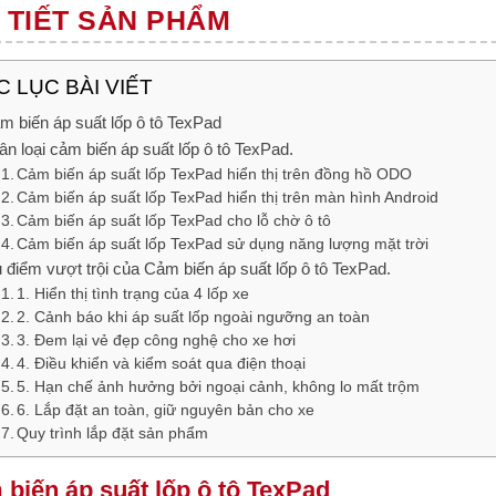
 TIẾT SẢN PHẨM
 LỤC BÀI VIẾT
m biến áp suất lốp ô tô TexPad
ân loại cảm biến áp suất lốp ô tô TexPad.
Cảm biến áp suất lốp TexPad hiển thị trên đồng hồ ODO
Cảm biến áp suất lốp TexPad hiển thị trên màn hình Android
Cảm biến áp suất lốp TexPad cho lỗ chờ ô tô
Cảm biến áp suất lốp TexPad sử dụng năng lượng mặt trời
 điểm vượt trội của Cảm biến áp suất lốp ô tô TexPad.
1. Hiển thị tình trạng của 4 lốp xe
2. Cảnh báo khi áp suất lốp ngoài ngưỡng an toàn
3. Đem lại vẻ đẹp công nghệ cho xe hơi
4. Điều khiển và kiểm soát qua điện thoại
5. Hạn chế ảnh hưởng bởi ngoại cảnh, không lo mất trộm
6. Lắp đặt an toàn, giữ nguyên bản cho xe
Quy trình lắp đặt sản phẩm
biến áp suất lốp ô tô TexPad