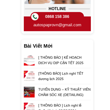
HOTLINE
0868 158 386
autospaprovn@gmail.com
Bài Viết Mới
[ THÔNG BÁO ] KẾ HOẠCH
DỊCH VỤ DỊP CẬN TẾT 2025
[THÔNG BÁO] Lịch nghỉ TẾT
dương lịch 2025
TUYỂN DỤNG – KỸ THUẬT VIÊN
CHĂM SÓC XE (DETAILING)
[ THÔNG BÁO ] Lịch nghỉ lễ