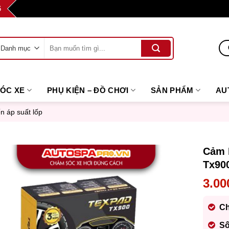
6
Tìm
kiếm:
SÓC XE
PHỤ KIỆN – ĐỒ CHƠI
SẢN PHẨM
AU
n áp suất lốp
Cảm 
Tx90
3.00
Ch
Số