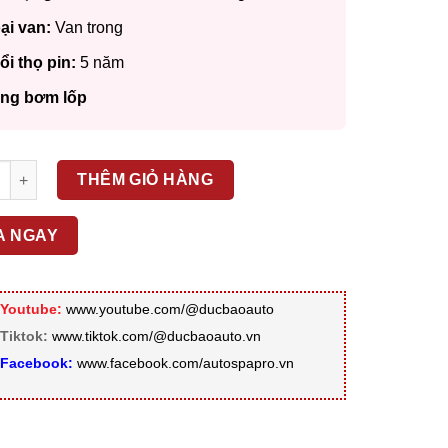
ại van:
Van trong
ổi thọ pin:
5 năm
ng bơm lốp
ến Áp Suất Lốp Ô Tô Texpad Tx900 Cảm Biến - Lắp ô chờ số lượ
THÊM GIỎ HÀNG
A NGAY
Youtube:
www.youtube.com/@ducbaoauto
Tiktok:
www.tiktok.com/@ducbaoauto.vn
Facebook:
www.facebook.com/autospapro.vn