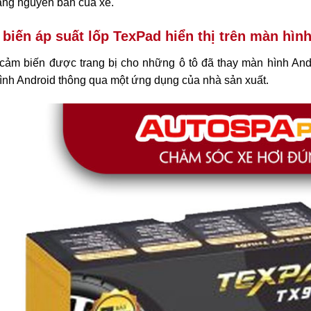
ăng nguyên bản của xe.
biến áp suất lốp TexPad hiển thị trên màn hìn
cảm biến được trang bị cho những ô tô đã thay màn hình Andr
ình Android thông qua một ứng dụng của nhà sản xuất.