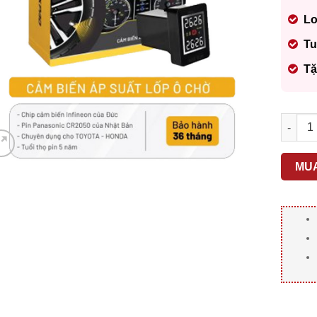
Lo
Tu
Tặ
Cảm Bi
MU