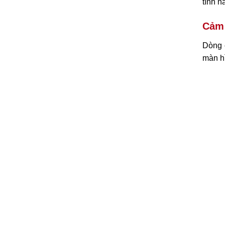
tính n
Cảm 
Dòng 
màn h