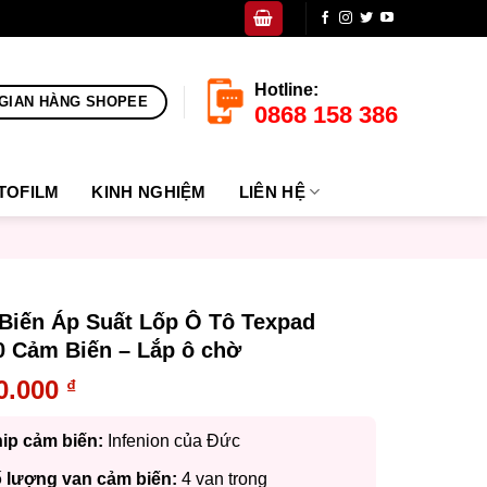
Hotline:
GIAN HÀNG SHOPEE
0868 158 386
TOFILM
KINH NGHIỆM
LIÊN HỆ
Biến Áp Suất Lốp Ô Tô Texpad
0 Cảm Biến – Lắp ô chờ
0.000
₫
ip cảm biến:
Infenion của Đức
 lượng van cảm biến:
4 van trong