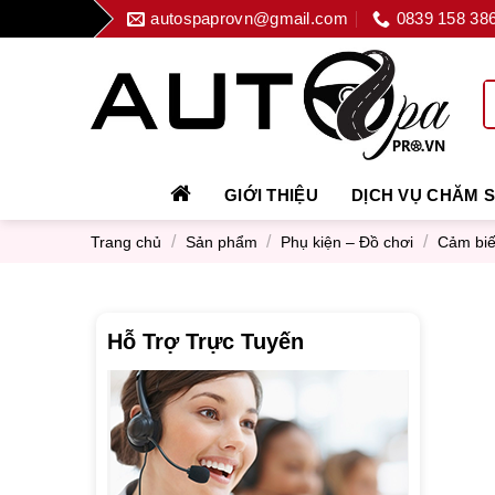
Skip
autospaprovn@gmail.com
0839 158 38
to
content
GIỚI THIỆU
DỊCH VỤ CHĂM 
/
/
/
Trang chủ
Sản phẩm
Phụ kiện – Đồ chơi
Cảm biế
Hỗ Trợ Trực Tuyến