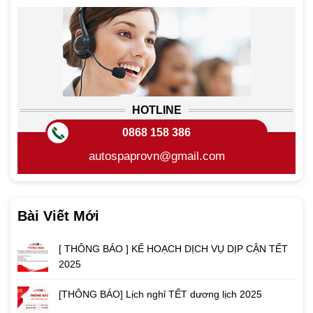
HOTLINE
0868 158 386
autospaprovn@gmail.com
Bài Viết Mới
[ THÔNG BÁO ] KẾ HOẠCH DỊCH VỤ DỊP CẬN TẾT
2025
[THÔNG BÁO] Lịch nghỉ TẾT dương lịch 2025