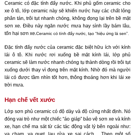
Ceramic có đặc tính đẩy nước. Khi phủ gốm ceramic cho
xe ô tô, lớp ceramic này sẽ khiến nước hay các chất lỏng
phân tán, trôi tụt nhanh chóng, không đọng lại trên bề mặt
sơn xe. Điều này ngăn nước mưa hay sình lầy bám lâu,
tổn hại sơn xe.
Ceramic có tính đẩy nước, tạo “hiệu ứng lá sen”.
Đặc tính đẩy nước của ceramic đặc biệt hữu ích với kính
lái ô tô. Khi nước rơi xuống bề mặt kính lái, lớp phủ
ceramic sẽ làm nước nhanh chóng tụ thành dòng rồi trôi tụt
xuống dưới thay vì đọng trên mặt kính. Nhờ đó mà người
lái có được tầm nhìn tốt hơn, thông thoáng hơn khi lái xe
trời mưa.
Hạn chế vết xước
Lớp sơn phủ ceramic có độ dày và độ cứng nhất định. Nó
đóng vai trò như một chiếc “áo giáp” bảo vệ sơn xe và kính
xe, hạn chế ma sát từ các tác động vật lý bên ngoài như:
va chạm, va quẹt, lau rửa xe sai cách… Theo một số