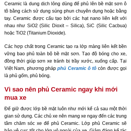
Ceramic là dung dịch lỏng dùng để phủ lên bề mặt sơn ô
tô bằng cách sử dụng súng phun chuyên dụng hoặc bằng
tay. Ceramic được cấu tạo bởi các hạt nano liên kết với
nhau như SiO2 (Silic Dioxit – Silica), SiC (Silic Cacbua)
hoặc TiO­­2 (Titanium Dioxide).
Các hợp chất trong Ceramic tạo ra lớp màng liên kết bền
vững bao phủ toàn bộ bề mặt sơn. Tạo độ bóng cho xe,
đồng thời giúp sơn xe tránh bị trầy xước, xuống cấp. Tại
Việt Nam, phương pháp
phủ Ceramic ô tô
còn được gọi
là phủ gốm, phủ bóng.
Vì sao nên phủ Ceramic ngay khi mới
mua xe
Để giữ được lớp bề mặt luôn như mới kể cả sau một thời
gian sử dụng. Các chủ xe nên mang xe ngay đến các trung
tâm chăm sóc xe để phủ Ceramic. Lớp phủ Ceramic sẽ
bảo vệ cực tốt cho lớp vỏ ngoài của xe. Giảm đáng kể tác