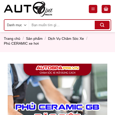
Skip
to
content
Tìm
kiếm:
/
/
/
Trang chủ
Sản phẩm
Dịch Vụ Chăm Sóc Xe
Phủ CERAMIC xe hơi