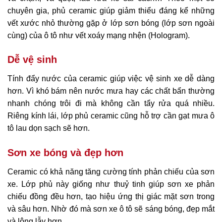
chuyên gia, phủ ceramic giúp giảm thiểu đáng kể những
vết xước nhỏ thường gặp ở lớp sơn bóng (lớp sơn ngoài
cùng) của ô tô như vết xoáy mạng nhện (Hologram).
Dễ vệ sinh
Tính đẩy nước của ceramic giúp việc vệ sinh xe dễ dàng
hơn. Vì khó bám nên nước mưa hay các chất bẩn thường
nhanh chóng trôi đi mà không cần tẩy rửa quá nhiều.
Riêng kính lái, lớp phủ ceramic cũng hỗ trợ cần gạt mưa ô
tô lau dọn sạch sẽ hơn.
Sơn xe bóng và đẹp hơn
Ceramic có khả năng tăng cường tính phản chiếu của sơn
xe. Lớp phủ này giống như thuỷ tinh giúp sơn xe phản
chiếu đồng đều hơn, tạo hiệu ứng thị giác mặt sơn trong
và sâu hơn. Nhờ đó mà sơn xe ô tô sẽ sáng bóng, đẹp mắt
và lộng lẫy hơn.