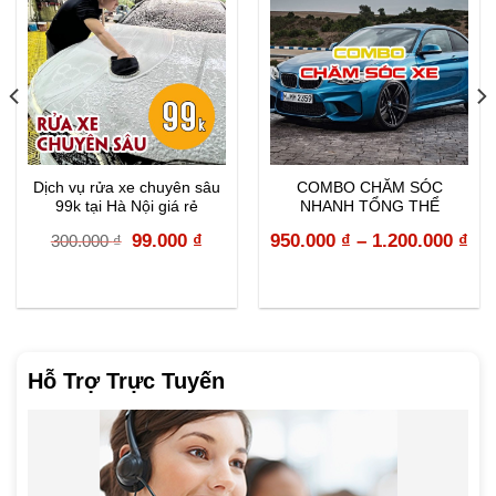
Dịch vụ rửa xe chuyên sâu
COMBO CHĂM SÓC
99k tại Hà Nội giá rẻ
NHANH TỔNG THỂ
Original
Current
99.000
₫
950.000
₫
–
1.200.000
₫
300.000
₫
price
price
was:
is:
300.000 ₫.
99.000 ₫.
Hỗ Trợ Trực Tuyến