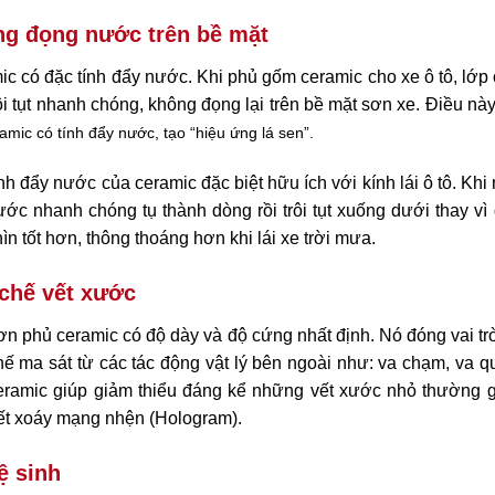
g đọng nước trên bề mặt
c có đặc tính đẩy nước. Khi phủ gốm ceramic cho xe ô tô, lớp
rôi tụt nhanh chóng, không đọng lại trên bề mặt sơn xe. Điều n
amic có tính đẩy nước, tạo “hiệu ứng lá sen”.
nh đẩy nước của ceramic đặc biệt hữu ích với kính lái ô tô. Khi
ớc nhanh chóng tụ thành dòng rồi trôi tụt xuống dưới thay v
ìn tốt hơn, thông thoáng hơn khi lái xe trời mưa.
chế vết xước
n phủ ceramic có độ dày và độ cứng nhất định. Nó đóng vai trò
ế ma sát từ các tác động vật lý bên ngoài như: va chạm, va q
eramic giúp giảm thiểu đáng kể những vết xước nhỏ thường g
ết xoáy mạng nhện (Hologram).
ệ sinh