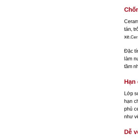
Chốn
Cerami
tán, t
xe.
Cer
Đặc tí
làm nư
tầm nh
Hạn 
Lớp sơ
hạn ch
phủ c
như v
Dễ v