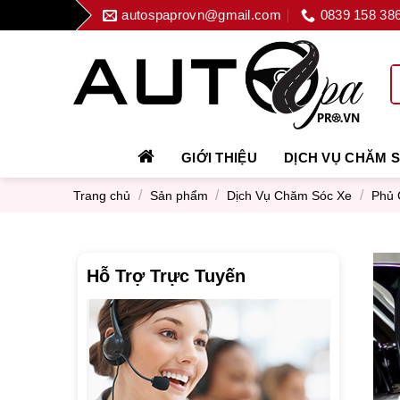
Skip
autospaprovn@gmail.com
0839 158 38
to
content
GIỚI THIỆU
DỊCH VỤ CHĂM 
/
/
/
Trang chủ
Sản phẩm
Dịch Vụ Chăm Sóc Xe
Phủ 
Hỗ Trợ Trực Tuyến