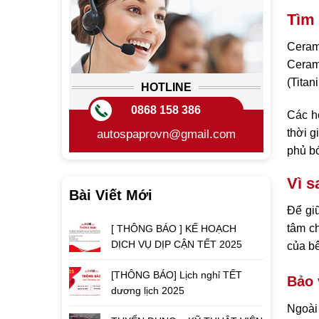
Tìm 
Ceram
Cerami
(Titan
HOTLINE
0868 158 386
Các h
thời g
autospaprovn@gmail.com
phủ b
Vì s
Bài Viết Mới
Để gi
tâm c
[ THÔNG BÁO ] KẾ HOẠCH
DỊCH VỤ DỊP CẬN TẾT 2025
của bê
[THÔNG BÁO] Lịch nghỉ TẾT
Bảo 
dương lịch 2025
Ngoài 