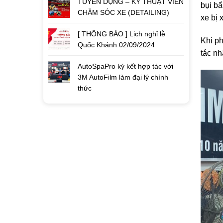
TUYỂN DỤNG – KỸ THUẬT VIÊN
bụi bẩ
CHĂM SÓC XE (DETAILING)
xe bị 
[ THÔNG BÁO ] Lịch nghỉ lễ
Khi ph
Quốc Khánh 02/09/2024
tác nh
AutoSpaPro ký kết hợp tác với
3M AutoFilm làm đại lý chính
thức