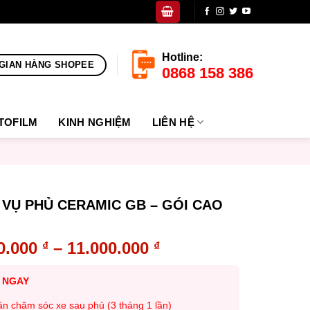
Hotline:
GIAN HÀNG SHOPEE
0868 158 386
TOFILM
KINH NGHIỆM
LIÊN HỆ
 VỤ PHỦ CERAMIC GB – GÓI CAO
0.000
–
11.000.000
₫
₫
 NGAY
lần chăm sóc xe sau phủ (3 tháng 1 lần)