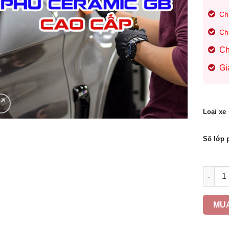
Ch
Ch
Ch
Gi
Loại xe
Số lớp 
DỊCH V
MU