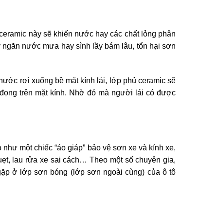
 ceramic này sẽ khiến nước hay các chất lỏng phân
ày ngăn nước mưa hay sình lầy bám lâu, tổn hại sơn
 nước rơi xuống bề mặt kính lái, lớp phủ ceramic sẽ
ì đọng trên mặt kính. Nhờ đó mà người lái có được
 như một chiếc “áo giáp” bảo vệ sơn xe và kính xe,
uẹt, lau rửa xe sai cách… Theo một số chuyên gia,
ặp ở lớp sơn bóng (lớp sơn ngoài cùng) của ô tô