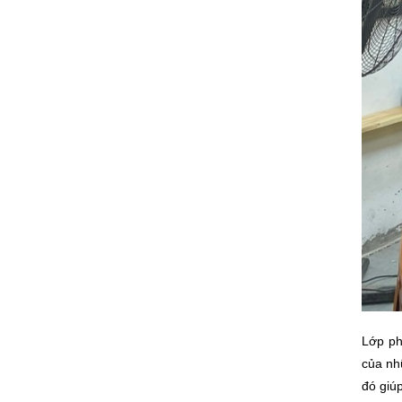
Lớp ph
của nhữ
đó giúp