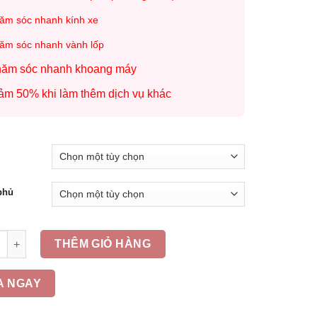
ăm sóc nhanh kính xe
ăm sóc nhanh vành lốp
ăm sóc nhanh khoang máy
ảm 50% khi làm thêm dịch vụ khác
phủ
Ụ PHỦ CERAMIC GB - GÓI CAO CẤP số lượng
THÊM GIỎ HÀNG
A NGAY