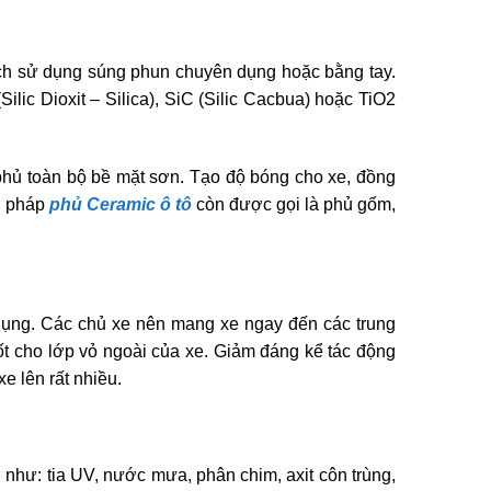
ách sử dụng súng phun chuyên dụng hoặc bằng tay.
ic Dioxit – Silica), SiC (Silic Cacbua) hoặc TiO­­2
phủ toàn bộ bề mặt sơn. Tạo độ bóng cho xe, đồng
ng pháp
phủ Ceramic ô tô
còn được gọi là phủ gốm,
dụng. Các chủ xe nên mang xe ngay đến các trung
t cho lớp vỏ ngoài của xe. Giảm đáng kể tác động
e lên rất nhiều.
 như: tia UV, nước mưa, phân chim, axit côn trùng,