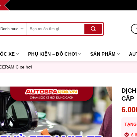
6
Tìm
kiếm:
SÓC XE
PHỤ KIỆN – ĐỒ CHƠI
SẢN PHẨM
AU
CERAMIC xe hơi
DỊCH
CẤP
6.00
TẶNG
6 