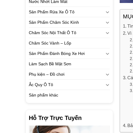
Nước Nhớt Làm Mát
Sản Phẩm Rửa Xe Ô Tô
MỤC
Sản Phẩm Chăm Sóc Kính
Tì
Chăm Sóc Nội Thất Ô Tô
Vì
Chăm Sóc Vành – Lốp
Sản Phẩm Đánh Bóng Xe Hơi
Làm Sạch Bề Mặt Sơn
Phụ kiện – Đồ chơi
Cá
Ắc Quy Ô Tô
Sản phẩm khác
Hỗ Trợ Trực Tuyến
Bả