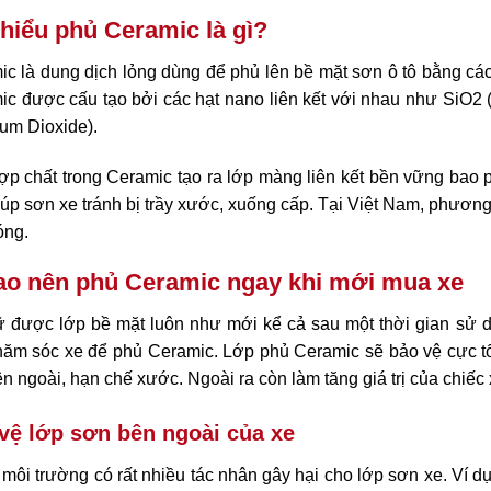
hiểu phủ Ceramic là gì?
ic là dung dịch lỏng dùng để phủ lên bề mặt sơn ô tô bằng c
c được cấu tạo bởi các hạt nano liên kết với nhau như SiO2 (Sil
ium Dioxide).
ợp chất trong Ceramic tạo ra lớp màng liên kết bền vững bao 
iúp sơn xe tránh bị trầy xước, xuống cấp. Tại Việt Nam, phươ
óng.
ao nên phủ Ceramic ngay khi mới mua xe
ữ được lớp bề mặt luôn như mới kể cả sau một thời gian sử 
hăm sóc xe để phủ Ceramic. Lớp phủ Ceramic sẽ bảo vệ cực tố
n ngoài, hạn chế xước. Ngoài ra còn làm tăng giá trị của chiếc x
vệ lớp sơn bên ngoài của xe
môi trường có rất nhiều tác nhân gây hại cho lớp sơn xe. Ví dụ