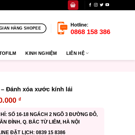
Hotline:
GIAN HÀNG SHOPEE
0868 158 386
TOFILM
KINH NGHIỆM
LIÊN HỆ
– Đánh xóa xước kính lái
0.000
₫
CHỈ: SỐ 16-18 NGÁCH 2 NGÕ 3 ĐƯỜNG ĐỖ,
UÂN ĐỈNH, Q. BẮC TỪ LIÊM, HÀ NỘI
INE ĐẶT LỊCH: 0839 15 8386