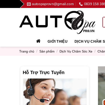
Skip
autospaprovn@gmail.com
0839 158 38
to
content
GIỚI THIỆU
DỊCH VỤ CHĂM 
/
/
/
Trang chủ
Sản phẩm
Dịch Vụ Chăm Sóc Xe
Chăm
Hỗ Trợ Trực Tuyến