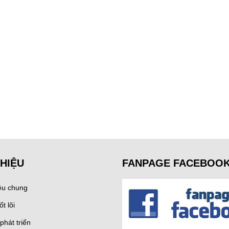
THIỆU
FANPAGE FACEBOO
iệu chung
ốt lõi
phát triển