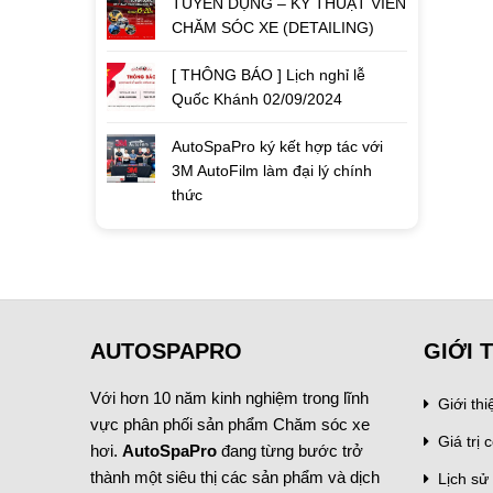
TUYỂN DỤNG – KỸ THUẬT VIÊN
CHĂM SÓC XE (DETAILING)
[ THÔNG BÁO ] Lịch nghỉ lễ
Quốc Khánh 02/09/2024
AutoSpaPro ký kết hợp tác với
3M AutoFilm làm đại lý chính
thức
AUTOSPAPRO
GIỚI 
Với hơn 10 năm kinh nghiệm trong lĩnh
Giới th
vực phân phối sản phẩm Chăm sóc xe
Giá trị c
hơi.
AutoSpaPro
đang từng bước trở
thành một siêu thị các sản phẩm và dịch
Lịch sử 