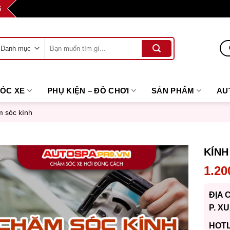
6
Tìm
kiếm:
SÓC XE
PHỤ KIỆN – ĐỒ CHƠI
SẢN PHẨM
AU
 sóc kính
KÍNH 
1.20
ĐỊA 
P. X
HOTL