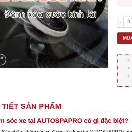
KÍNH - 
MU
 TIẾT SẢN PHẨM
m sóc xe tại AUTOSPAPRO có gì đặc biệt?
Sản phẩm chăm sóc xe được sử dụng tại AUTOSPAPRO cam kết