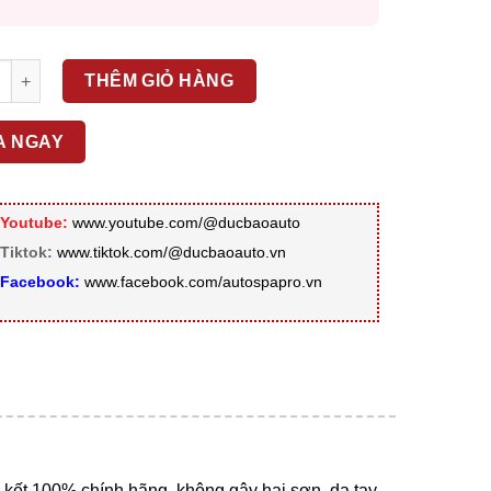
Đánh xóa xước kính lái số lượng
THÊM GIỎ HÀNG
A NGAY
Youtube:
www.youtube.com/@ducbaoauto
Tiktok:
www.tiktok.com/@ducbaoauto.vn
Facebook:
www.facebook.com/autospapro.vn
 100% chính hãng, không gây hại sơn, da tay.