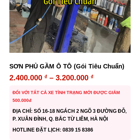
SƠN PHỦ GẦM Ô TÔ (Gói Tiêu Chuẩn)
2.400.000
–
3.200.000
₫
₫
ĐỐI VỚI TẤT CẢ XE TÌNH TRẠNG MỚI ĐƯỢC GIẢM
500.000đ
ĐỊA CHỈ: SỐ 16-18 NGÁCH 2 NGÕ 3 ĐƯỜNG ĐỖ,
P. XUÂN ĐỈNH, Q. BẮC TỪ LIÊM, HÀ NỘI
HOTLINE ĐẶT LỊCH: 0839 15 8386