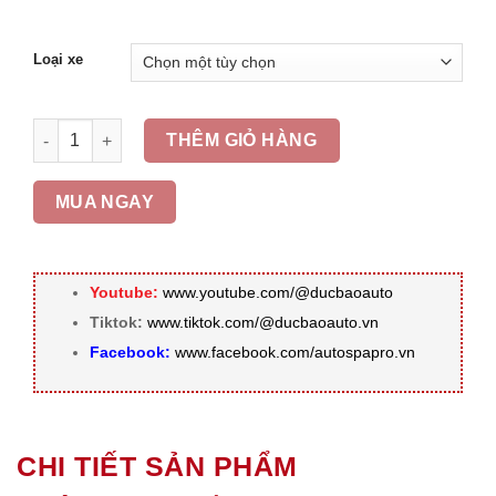
Loại xe
SƠN PHỦ GẦM Ô TÔ (Gói Tiêu Chuẩn) số lượng
THÊM GIỎ HÀNG
MUA NGAY
Youtube:
www.youtube.com/@ducbaoauto
Tiktok:
www.tiktok.com/@ducbaoauto.vn
Facebook:
www.facebook.com/autospapro.vn
CHI TIẾT SẢN PHẨM