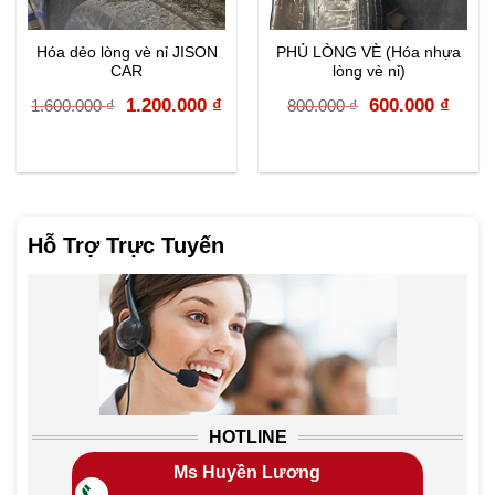
Hóa dẻo lòng vè nỉ JISON
PHỦ LÒNG VÈ (Hóa nhựa
CAR
lòng vè nỉ)
Original
Current
Original
Curr
1.200.000
₫
600.000
₫
1.600.000
₫
800.000
₫
price
price
price
price
was:
is:
was:
is:
1.600.000 ₫.
1.200.000 ₫.
800.000 ₫.
600.0
Hỗ Trợ Trực Tuyến
HOTLINE
Ms Huyền Lương