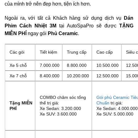
của mình trở nên đẹp hơn, tiện ích hơn.
Ngoài ra, với tất cả Khách hàng sử dụng dịch vụ
Dán
Phim Cách Nhiệt 3M
tại AutoSpaPro sẽ được
TẶNG
MIỄN PHÍ
ngay gói
Phủ Ceramic
.
Các gói
Tiết kiệm
Trung cấp
Cao cấp
Siêu 
Xe 5 chỗ
7.000.000
8.800.000
10.500.000
12.50
Xe 7 chỗ
8.400.000
10.200.000
12.500.000
15.00
COMBO chăm sóc tổng
Gói phủ Ceramic Tiê
Tặng MIỄN
thể trị giá:
Chuẩn
trị giá:
PHÍ
Xe Sedan: 3.200.000
Xe Sedan: 4.000.000
Xe SUV: 3.600.000
Xe SUV: 5.000.000