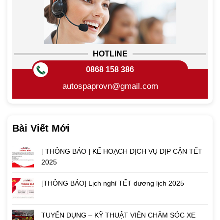
HOTLINE
0868 158 386
autospaprovn@gmail.com
Bài Viết Mới
[ THÔNG BÁO ] KẾ HOẠCH DỊCH VỤ DỊP CẬN TẾT
2025
[THÔNG BÁO] Lịch nghỉ TẾT dương lịch 2025
TUYỂN DỤNG – KỸ THUẬT VIÊN CHĂM SÓC XE