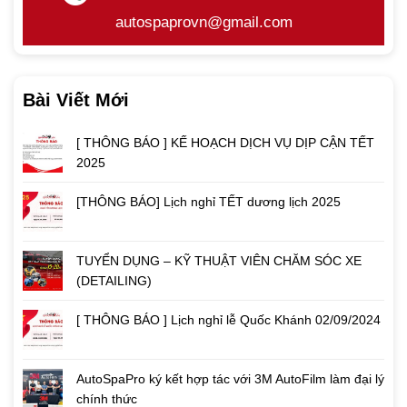
autospaprovn@gmail.com
Bài Viết Mới
[ THÔNG BÁO ] KẾ HOẠCH DỊCH VỤ DỊP CẬN TẾT
2025
[THÔNG BÁO] Lịch nghỉ TẾT dương lịch 2025
TUYỂN DỤNG – KỸ THUẬT VIÊN CHĂM SÓC XE
(DETAILING)
[ THÔNG BÁO ] Lịch nghỉ lễ Quốc Khánh 02/09/2024
AutoSpaPro ký kết hợp tác với 3M AutoFilm làm đại lý
chính thức