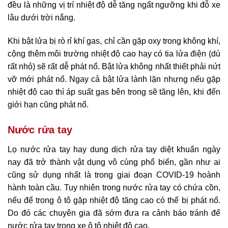
đều là những vị trí nhiệt độ dễ tăng ngất ngưỡng khi đỗ xe
lâu dưới trời nắng.
Khi bật lửa bị rò rỉ khí gas, chỉ cần gặp oxy trong không khí,
cộng thêm môi trường nhiệt độ cao hay có tia lửa điện (dù
rất nhỏ) sẽ rất dễ phát nổ. Bật lửa không nhất thiết phải nứt
vỡ mới phát nổ. Ngay cả bật lửa lành lặn nhưng nếu gặp
nhiệt độ cao thì áp suất gas bên trong sẽ tăng lên, khi đến
giới hạn cũng phát nổ.
Nước rửa tay
Lọ nước rửa tay hay dung dịch rửa tay diệt khuẩn ngày
nay đã trở thành vật dụng vô cùng phổ biến, gần như ai
cũng sử dụng nhất là trong giai đoạn COVID-19 hoành
hành toàn cầu. Tuy nhiên trong nước rửa tay có chứa cồn,
nếu để trong ô tô gặp nhiệt độ tăng cao có thể bị phát nổ.
Do đó các chuyên gia đã sớm đưa ra cảnh báo tránh để
nước rửa tay trong xe ô tô nhiệt độ cao.