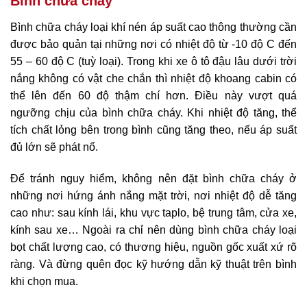
Bình chữa cháy
Bình chữa cháy loại khí nén áp suất cao thông thường cần
được bảo quản tại những nơi có nhiệt độ từ -10 độ C đến
55 – 60 độ C (tuỳ loại). Trong khi xe ô tô đậu lâu dưới trời
nắng không có vật che chắn thì nhiệt độ khoang cabin có
thể lên đến 60 độ thậm chí hơn. Điều này vượt quá
ngưỡng chịu của bình chữa cháy. Khi nhiệt độ tăng, thể
tích chất lỏng bên trong bình cũng tăng theo, nếu áp suất
đủ lớn sẽ phát nổ.
Để tránh nguy hiểm, không nên đặt bình chữa cháy ở
những nơi hứng ánh nắng mặt trời, nơi nhiệt độ dễ tăng
cao như: sau kính lái, khu vực taplo, bệ trung tâm, cửa xe,
kính sau xe… Ngoài ra chỉ nên dùng bình chữa cháy loại
bọt chất lượng cao, có thương hiệu, nguồn gốc xuất xứ rõ
ràng. Và đừng quên đọc kỹ hướng dẫn kỹ thuật trên bình
khi chọn mua.