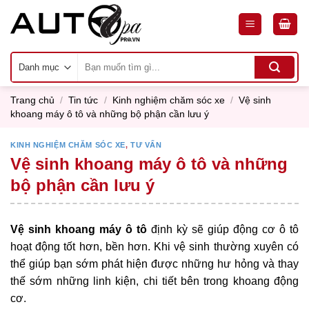
Skip
to
content
Tìm
kiếm:
Trang chủ
/
Tin tức
/
Kinh nghiệm chăm sóc xe
/
Vệ sinh
khoang máy ô tô và những bộ phận cần lưu ý
KINH NGHIỆM CHĂM SÓC XE
,
TƯ VẤN
Vệ sinh khoang máy ô tô và những
bộ phận cần lưu ý
Vệ sinh khoang máy ô tô
định kỳ sẽ giúp động cơ ô tô
hoạt động tốt hơn, bền hơn. Khi vệ sinh thường xuyên có
thể giúp bạn sớm phát hiện được những hư hỏng và thay
thế sớm những linh kiện, chi tiết bên trong khoang động
cơ.