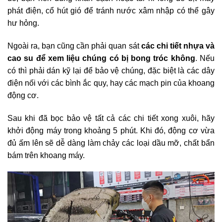
phát điện, cổ hút gió để tránh nước xâm nhập có thể gây
hư hỏng.
Ngoài ra, bạn cũng cần phải quan sát
các chi tiết nhựa và
cao su để xem liệu chúng có bị bong tróc không
. Nếu
có thì phải dán kỹ lại để bảo vệ chúng, đặc biệt là các dây
điện nối với các bình ắc quy, hay các mạch pin của khoang
động cơ.
Sau khi đã bọc bảo vệ tất cả các chi tiết xong xuôi, hãy
khởi động máy trong khoảng 5 phút. Khi đó, động cơ vừa
đủ ấm lên sẽ dễ dàng làm chảy các loại dầu mỡ, chất bẩn
bám trên khoang máy.