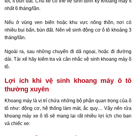
tốt, ít bùn đất. Chủ xe có thể vệ sịnh định kỳ khoang máy ít
nhất 6 tháng/lần.
Nếu ở vùng ven biển hoặc khu vực nông thôn, nơi có
nhiều bụi bẩn, bùn đất. Nên vệ sinh động cơ ô tô khoảng 3
tháng/lần.
Ngoài ra, sau những chuyến đi dã ngoại, hoặc đi đường
dài. Tài xế hãy kiểm tra và cân nhắc vệ sinh khoang máy ô
tô.
Lợi ích khi vệ sinh khoang máy ô tô
thường xuyên
Khoang máy là vị trí chứa những bộ phận quan trọng của ô
tô như: động cơ, hệ thống làm mát, ắc quy… Vậy nên rửa
khoang máy xe ô tô sẽ mang lại rất nhiều lợi ích cho bạn
và chiếc xe: