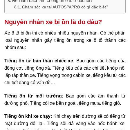
Nên làm cách âm chống ồn ô tô ở đâu tốt?
Chăm sóc xe tại AUTOSPAPRO có gì đặc biệt?
Nguyên nhân xe bị ồn là do đâu?
Xe ô tô bị ồn thì có nhiều nhiều nguyên nhân. Có thể phân
loại nguyên nhân gây tiếng ồn trong xe ô tô thành các
nhóm sau:
Tiếng ồn từ bản thân chiếc xe:
Bao gồm các tiếng của
động cơ, tiếng ống xả. Tiếng kêu của các chi tiết khớp nối
lắp ráp thân xe. Tiếng vọng trong cabin xe, tiếng kêu từ các
chi tiết đang có vấn đề…
Tiếng ồn từ môi trường:
Bao gồm các âm thanh từ
đường phố. Tiếng còi xe bên ngoài, tiếng mưa, tiếng gió.
Tiếng ồn khi xe chạy:
Khi chạy trên đường sẽ có tiếng từ
mặt đường dội lại. Tiếng sỏi đá văng vào hốc bánh xe,