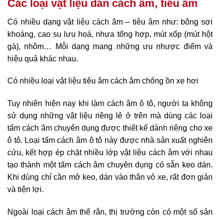
Các loại vật liệu dán cách âm, tiêu âm
Có nhiều dạng vật liệu cách âm – tiêu âm như: bông sợi
khoáng, cao su lưu hoá, nhựa tổng hợp, mút xốp (mút hột
gà), nhôm… Mỗi dạng mang những ưu nhược điểm và
hiệu quả khác nhau.
Có nhiều loại vật liệu tiêu âm cách âm chống ồn xe hơi
Tuy nhiên hiện nay khi làm cách âm ô tô, người ta không
sử dụng những vật liệu riêng lẻ ở trên mà dùng các loại
tấm cách âm chuyên dụng được thiết kế dành riêng cho xe
ô tô. Loại tấm cách âm ô tô này được nhà sản xuất nghiên
cứu, kết hợp ép chặt nhiều lớp vật liệu cách âm với nhau
tạo thành một tấm cách âm chuyên dụng có sẵn keo dán.
Khi dùng chỉ cần mở keo, dán vào thân vỏ xe, rất đơn giản
và tiện lợi.
Ngoài loại cách âm thể rắn, thị trường còn có một số sản