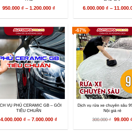
950.000
₫
–
1.200.000
₫
6.000.000
₫
–
11.000.
-67%
ỊCH VỤ PHỦ CERAMIC GB – GÓI
Dịch vụ rửa xe chuyên sâu 99
TIÊU CHUẨN
Nội giá rẻ
Origina
4.000.000
₫
–
7.000.000
₫
99.000
300.000
₫
price