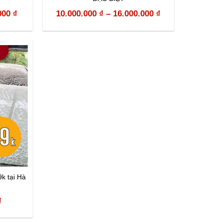
000
₫
10.000.000
₫
–
16.000.000
₫
k tại Hà
l
Current
₫
price