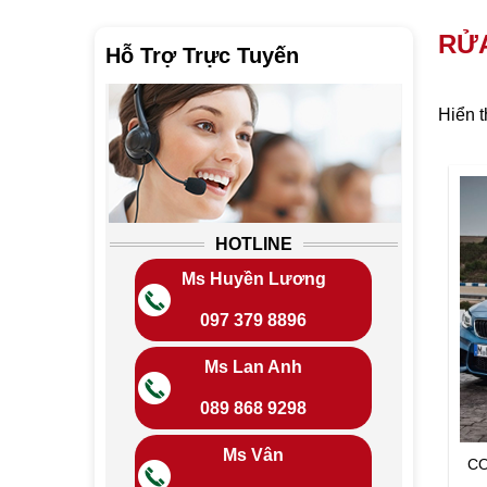
RỬA
Hỗ Trợ Trực Tuyến
Hiển t
HOTLINE
Ms Huyền Lương
097 379 8896
Ms Lan Anh
089 868 9298
Ms Vân
C