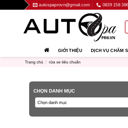
Skip
autospaprovn@gmail.com
0839 158 38
to
content
GIỚI THIỆU
DỊCH VỤ CHĂM 
Trang chủ
/
rửa xe tiêu chuẩn
CHỌN DANH MỤC
Chọn danh mục