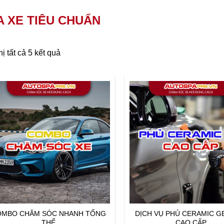
 XE TIÊU CHUẨN
hị tất cả 5 kết quả
OMBO CHĂM SÓC NHANH TỔNG
DỊCH VỤ PHỦ CERAMIC GB
THỂ
CAO CẤP