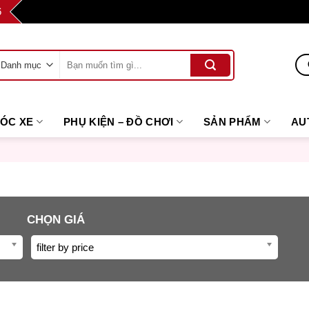
6
Tìm
kiếm:
SÓC XE
PHỤ KIỆN – ĐỒ CHƠI
SẢN PHẨM
AU
CHỌN GIÁ
filter by price