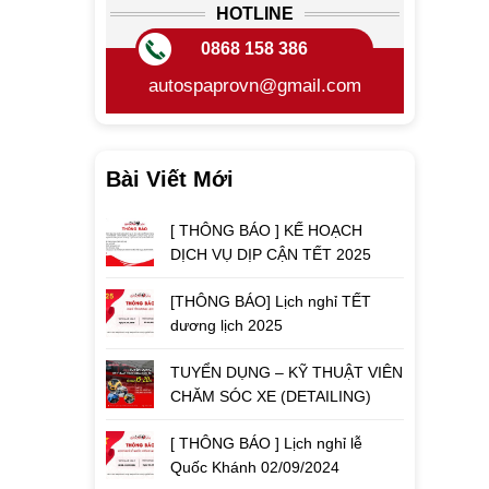
HOTLINE
0868 158 386
autospaprovn@gmail.com
Bài Viết Mới
[ THÔNG BÁO ] KẾ HOẠCH
DỊCH VỤ DỊP CẬN TẾT 2025
[THÔNG BÁO] Lịch nghỉ TẾT
dương lịch 2025
TUYỂN DỤNG – KỸ THUẬT VIÊN
CHĂM SÓC XE (DETAILING)
[ THÔNG BÁO ] Lịch nghỉ lễ
Quốc Khánh 02/09/2024