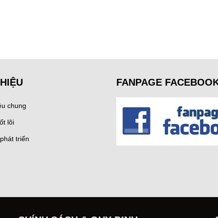
THIỆU
FANPAGE FACEBOO
iệu chung
ốt lõi
phát triển