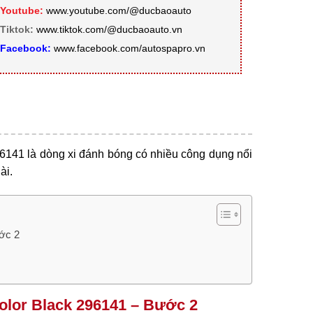
Youtube:
www.youtube.com/@ducbaoauto
Tiktok:
www.tiktok.com/@ducbaoauto.vn
Facebook:
www.facebook.com/autospapro.vn
141 là dòng xi đánh bóng có nhiều công dụng nổi
ài.
ớc 2
olor Black 296141 – Bước 2