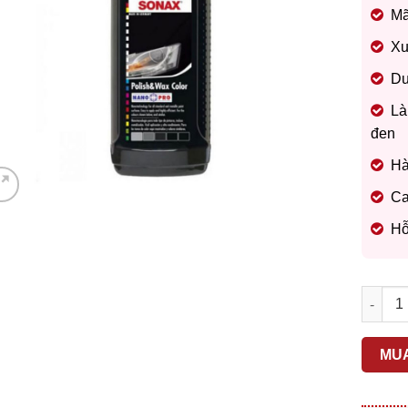
260.
is:
Mã
234.
Xu
Du
Là
đen
Hà
Ca
Hỗ
Xi đánh
MU