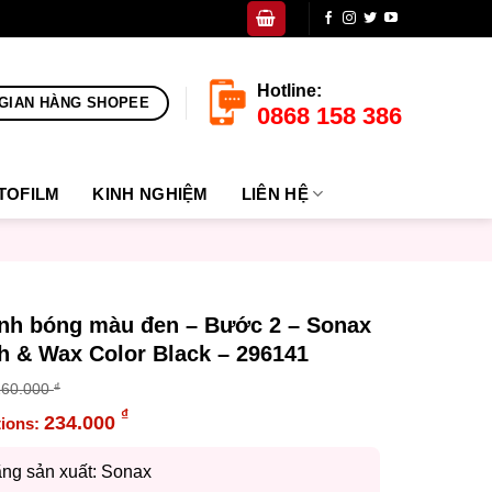
Hotline:
GIAN HÀNG SHOPEE
0868 158 386
TOFILM
KINH NGHIỆM
LIÊN HỆ
ánh bóng màu đen – Bước 2 – Sonax
h & Wax Color Black – 296141
260.000
₫
inal
₫
234.000
e
ent
:
e
ng sản xuất: Sonax