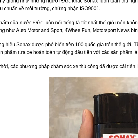
mỹ giống như những người Đức khác Sonax luôn tuân thủ nghiê
iêu chuẩn về môi trường, chứng nhận ISO9001.
ẩm của nước Đức luôn nổi tiếng là tốt nhất thế giới nên khôn
ếng như Auto Motor and Sport, 4WheelFun, Motorsport News bì
 hiệu Sonax được phổ biến trên 100 quốc gia trên thế giới. 
n phẩm rửa xe hoàn toàn tự động đầu tiên với các sản phẩm l
hời, các phương pháp chăm sóc xe thủ công đã được cải tiến l