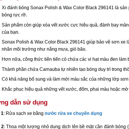
Xi đánh bóng Sonax Polish & Wax Color Black 296141 là sản
bóng rực rỡ.
Sản phẩm còn giúp xóa vết xước cực hiệu quả, đánh bay mảng 
của bạn.
Sonax Polish & Wax Color Black 296141 giúp bảo vệ sơn xe lâu 
nhân môi trường như nắng mưa, gió bão.
Hơn nữa, công thức tiên tiến có chứa các vi hạt màu đen làm 
Thành phần chứa Carnauba tự nhiên tạo bóng duy trì trong thờ
Có khả năng bổ sung và làm mới màu sắc của những lớp sơn tr
Khắc phục hiệu quả những vết xước, đốm, phai màu hoặc mờ
ng dẫn sử dụng
 1
: Rửa sạch xe bằng
nước rửa xe chuyên dụng
 2
: Thoa một lượng nhỏ dung dịch lên bề mặt cần đánh bóng (