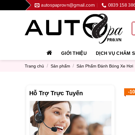
Skip
autospaprovn@gmail.com
0839 158 38
to
content
GIỚI THIỆU
DỊCH VỤ CHĂM 
/
/
Trang chủ
Sản phẩm
Sản Phẩm Đánh Bóng Xe Hơi
-1
Hỗ Trợ Trực Tuyến