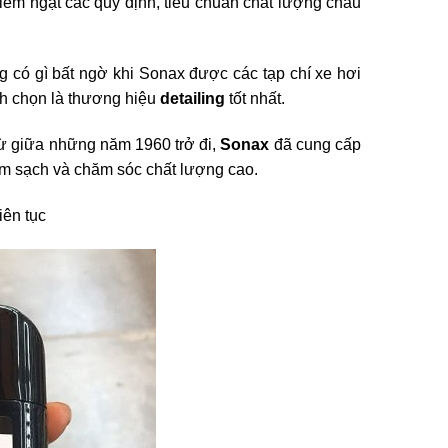
m ngặt các quy định, tiêu chuẩn chất lượng châu
g có gì bất ngờ khi Sonax được các tạp chí xe hơi
nh chọn là thương hiệu
detailing
tốt nhất.
Từ giữa những năm 1960 trở đi,
Sonax
đã cung cấp
àm sạch và chăm sóc chất lượng cao.
iên tục