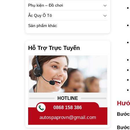
Phụ kiện – Đồ chơi
Ắc Quy Ô Tô
Sản phẩm khác
Hỗ Trợ Trực Tuyến
HOTLINE
Hướ
0868 158 386
Bước
autospaprovn@gmail.com
Bước