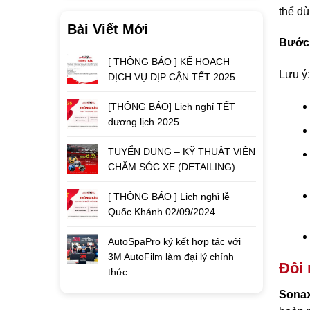
thể dù
Bài Viết Mới
Bước
[ THÔNG BÁO ] KẾ HOẠCH
Lưu ý:
DỊCH VỤ DỊP CẬN TẾT 2025
[THÔNG BÁO] Lịch nghỉ TẾT
dương lịch 2025
TUYỂN DỤNG – KỸ THUẬT VIÊN
CHĂM SÓC XE (DETAILING)
[ THÔNG BÁO ] Lịch nghỉ lễ
Quốc Khánh 02/09/2024
AutoSpaPro ký kết hợp tác với
3M AutoFilm làm đại lý chính
Đôi 
thức
Sona