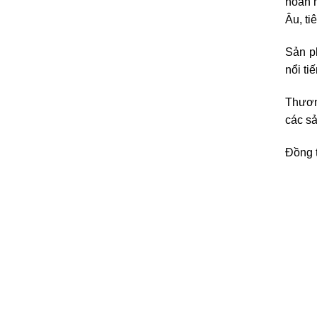
hoàn 
Âu, t
Sản ph
nổi ti
Thương
các sả
Đồng t