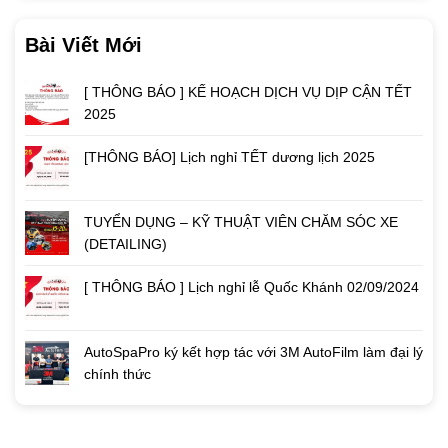
Bài Viết Mới
[ THÔNG BÁO ] KẾ HOẠCH DỊCH VỤ DỊP CẬN TẾT
2025
[THÔNG BÁO] Lịch nghỉ TẾT dương lịch 2025
TUYỂN DỤNG – KỸ THUẬT VIÊN CHĂM SÓC XE
(DETAILING)
[ THÔNG BÁO ] Lịch nghỉ lễ Quốc Khánh 02/09/2024
AutoSpaPro ký kết hợp tác với 3M AutoFilm làm đại lý
chính thức