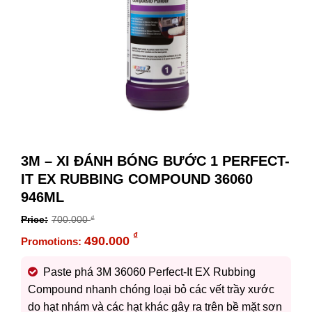
3M – XI ĐÁNH BÓNG BƯỚC 1 PERFECT-
IT EX RUBBING COMPOUND 36060
946ML
700.000
₫
Original
₫
490.000
price
Current
was:
price
Paste phá 3M 36060 Perfect-It EX Rubbing
700.000 ₫.
is:
Compound nhanh chóng loại bỏ các vết trầy xước
490.000 ₫.
do hạt nhám và các hạt khác gây ra trên bề mặt sơn