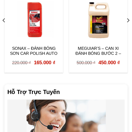
SONAX – ĐÁNH BÓNG
MEGUIAR’S – CAN XI
SƠN CAR POLISH AUTO
ĐÁNH BÓNG BƯỚC 2 –
PULIDOR 250ML – 300100
M205400
rent
Original
Current
Original
Curr
165.000
₫
450.000
₫
220.000
₫
500.000
₫
e
price
price
price
price
was:
is:
was:
is:
000 ₫.
220.000 ₫.
165.000 ₫.
500.000 ₫.
450.0
Hỗ Trợ Trực Tuyến