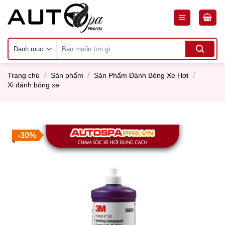
Skip
to
content
Tìm
kiếm:
/
/
/
Trang chủ
Sản phẩm
Sản Phẩm Đánh Bóng Xe Hơi
Xi đánh bóng xe
-30%