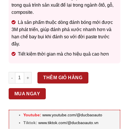
trong quá trình sản xuất để lại trong ngành ôtô, gỗ,
composite.
Là sản phẩm thuộc dòng đánh bóng mới được
3M phát triển, giúp đánh phá xước nhanh hơn và
hạn chế bay bụi khi đánh so với đời paste trước
đây.
Tiết kiệm thời gian mà cho hiệu quả cao hơn
3M – XI ĐÁNH BÓNG BƯỚC 1 PERFECT-IT EX RUBBING COMP
THÊM GIỎ HÀNG
MUA NGAY
Youtube:
www.youtube.com/@ducbaoauto
Tiktok:
www.tiktok.com/@ducbaoauto.vn