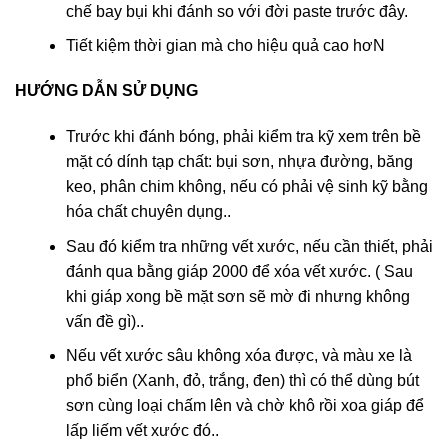
chế bay bụi khi đánh so với đời paste trước đây.
Tiết kiệm thời gian mà cho hiệu quả cao hơN
HƯỚNG DẪN SỬ DỤNG
Trước khi đánh bóng, phải kiểm tra kỹ xem trên bề
mặt có dính tạp chất: bụi sơn, nhựa đường, băng
keo, phân chim không, nếu có phải vệ sinh kỹ bằng
hóa chất chuyên dụng..
Sau đó kiểm tra những vết xước, nếu cần thiết, phải
đánh qua bằng giáp 2000 để xóa vết xước. ( Sau
khi giáp xong bề mặt sơn sẽ mờ đi nhưng không
vấn đề gì)..
Nếu vết xước sâu không xóa được, và màu xe là
phổ biển (Xanh, đỏ, trắng, đen) thì có thể dùng bút
sơn cùng loại chấm lên và chờ khô rồi xoa giáp để
lấp liếm vết xước đó..