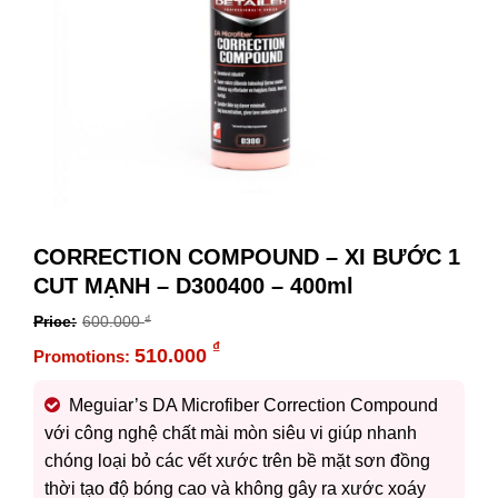
CORRECTION COMPOUND – XI BƯỚC 1
CUT MẠNH – D300400 – 400ml
600.000
₫
Original
₫
510.000
price
Current
was:
price
Meguiar’s DA Microfiber Correction Compound
600.000 ₫.
is:
với công nghệ chất mài mòn siêu vi giúp nhanh
510.000 ₫.
chóng loại bỏ các vết xước trên bề mặt sơn đồng
thời tạo độ bóng cao và không gây ra xước xoáy