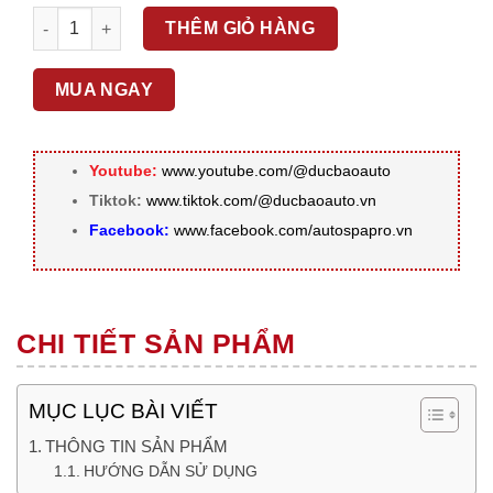
CORRECTION COMPOUND – XI BƯỚC 1 CUT MẠNH – D300400 
THÊM GIỎ HÀNG
MUA NGAY
Youtube:
www.youtube.com/@ducbaoauto
Tiktok:
www.tiktok.com/@ducbaoauto.vn
Facebook:
www.facebook.com/autospapro.vn
CHI TIẾT SẢN PHẨM
MỤC LỤC BÀI VIẾT
THÔNG TIN SẢN PHẨM
HƯỚNG DẪN SỬ DỤNG