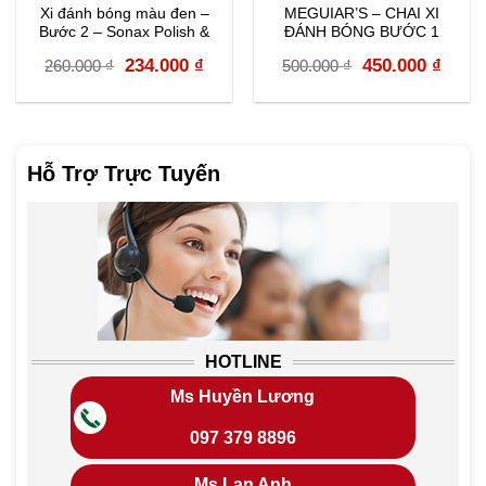
Xi đánh bóng màu đen –
MEGUIAR’S – CHAI XI
Bước 2 – Sonax Polish &
ĐÁNH BÓNG BƯỚC 1
Wax Color Black – 296141
400ML – M100400
rent
Original
Current
Original
Curr
234.000
₫
450.000
₫
260.000
₫
500.000
₫
e
price
price
price
price
was:
is:
was:
is:
000 ₫.
260.000 ₫.
234.000 ₫.
500.000 ₫.
450.0
Hỗ Trợ Trực Tuyến
HOTLINE
Ms Huyền Lương
097 379 8896
Ms Lan Anh