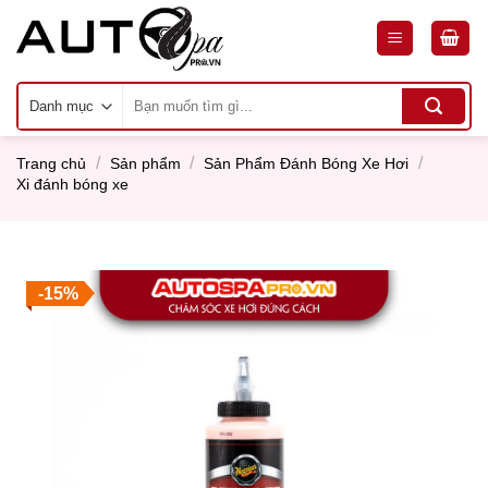
Skip
to
content
Tìm
kiếm:
/
/
/
Trang chủ
Sản phẩm
Sản Phẩm Đánh Bóng Xe Hơi
Xi đánh bóng xe
-15%