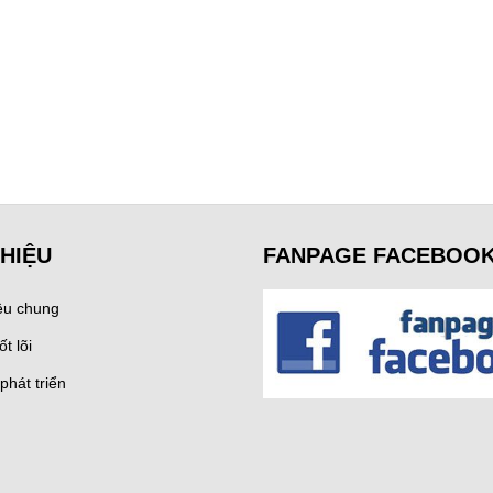
THIỆU
FANPAGE FACEBOO
iệu chung
ốt lõi
phát triển