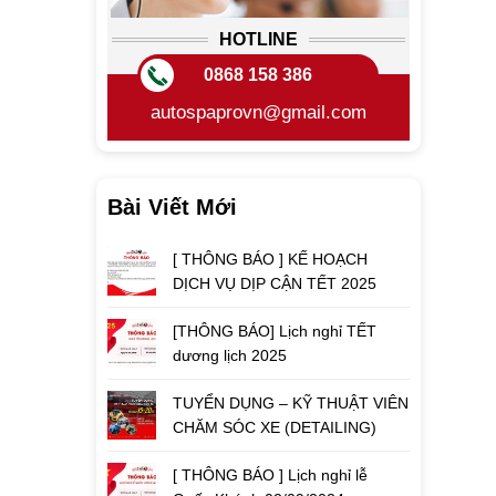
HOTLINE
0868 158 386
autospaprovn@gmail.com
Bài Viết Mới
[ THÔNG BÁO ] KẾ HOẠCH
DỊCH VỤ DỊP CẬN TẾT 2025
[THÔNG BÁO] Lịch nghỉ TẾT
dương lịch 2025
TUYỂN DỤNG – KỸ THUẬT VIÊN
CHĂM SÓC XE (DETAILING)
[ THÔNG BÁO ] Lịch nghỉ lễ