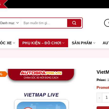
6
Tìm
kiếm:
SÓC XE
PHỤ KIỆN – ĐỒ CHƠI
SẢN PHẨM
AU
VietM
%
Orig
pric
Curr
VietMap
was
pric
1.00
is: