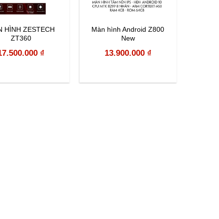
N HÌNH ZESTECH
Màn hình Android Z800
Bơm m
ZT360
New
17.500.000
₫
13.900.000
₫
2