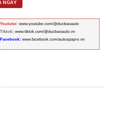
000 ₫.
A NGAY
Youtube:
www.youtube.com/@ducbaoauto
Tiktok:
www.tiktok.com/@ducbaoauto.vn
Facebook:
www.facebook.com/autospapro.vn