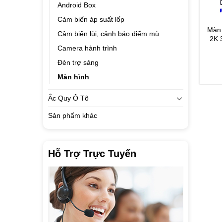
Android Box
Cảm biến áp suất lốp
 hình ô tô TEYES CC3L
Màn hình ô tô TEYES CC3
Màn 
Cảm biến lùi, cảnh báo điểm mù
2K 360
2K 
Camera hành trình
8.990.000
₫
13.990.000
₫
–
Đèn trợ sáng
17.490.000
₫
Màn hình
Ắc Quy Ô Tô
Sản phẩm khác
Hỗ Trợ Trực Tuyến