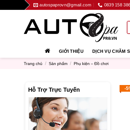
Skip
autospaprovn@gmail.com
0839 158 38
to
content
GIỚI THIỆU
DỊCH VỤ CHĂM 
/
/
Trang chủ
Sản phẩm
Phụ kiện – Đồ chơi
-5
Hỗ Trợ Trực Tuyến