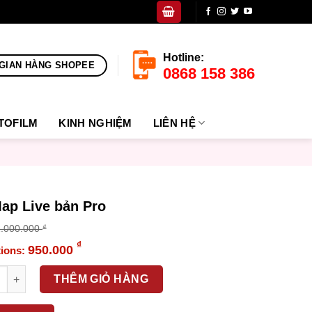
Hotline:
GIAN HÀNG SHOPEE
0868 158 386
TOFILM
KINH NGHIỆM
LIÊN HỆ
ap Live bản Pro
1.000.000
₫
inal
₫
950.000
e
ent
 Live bản Pro số lượng
:
e
THÊM GIỎ HÀNG
0.000 ₫.