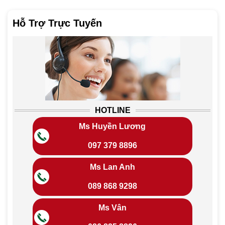
1.000.000 ₫.
950.
Hỗ Trợ Trực Tuyến
HOTLINE
Ms Huyền Lương
097 379 8896
Ms Lan Anh
089 868 9298
Ms Vân