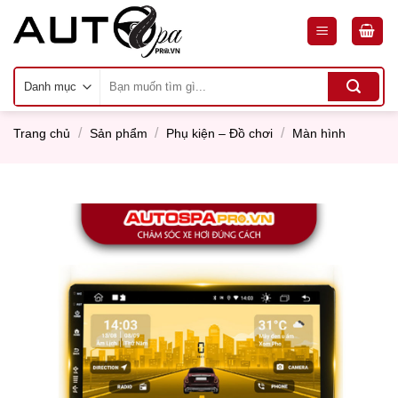
Skip
to
content
Tìm
kiếm:
/
/
/
Trang chủ
Sản phẩm
Phụ kiện – Đồ chơi
Màn hình