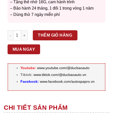
– Tặng thẻ nhớ 16G, cam hành trình
– Bảo hành 24 tháng, 1 đổi 1 trong vòng 1 năm
– Dùng thử 7 ngày miễn phí
Màn hình Android Z800 New số lượng
THÊM GIỎ HÀNG
MUA NGAY
Youtube:
www.youtube.com/@ducbaoauto
Tiktok:
www.tiktok.com/@ducbaoauto.vn
Facebook:
www.facebook.com/autospapro.vn
CHI TIẾT SẢN PHẨM