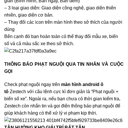
gian (Bình minh, Ban ngày, Ban đêm)
– 3 loại giao diện: Giao diện công nghệ, giao diện thiên
nhiên, giao diện cơ bản.
– Thay đổi các icon trên màn hình theo sở thích của người
dùng
Bên cạnh đó bạn hoàn toàn có thể thay đổi mẫu xe, biển
số và cả màu sắc xe theo sở thích.
THÔNG BÁO PHẠT NGUỘI QUA TIN NHẮN VÀ CUỘC
GỌI
Check phạt nguội ngay trên
màn hình android ô
tô
Zestech với câu lệnh cực kì đơn giản là “Phạt nguội +
biển số xe”. Ngoài ra, nếu bạn chưa có thời gian kiểm tra,
Zestech còn nhắn tin và gọi điện thông báo phạt nguội để
giúp khách hàng có thể xử lý vi phạm kịp thời.
TẬN HƯỞNG KHO GIẢI TRÍ BẤT TẬN