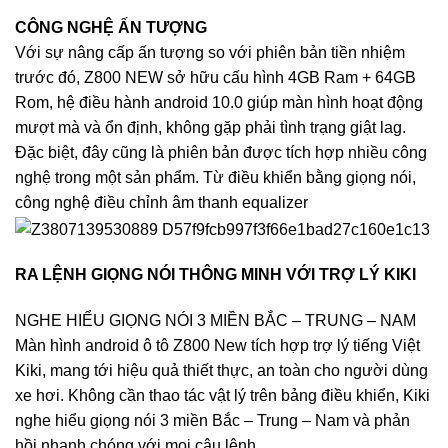
CÔNG NGHỆ ẤN TƯỢNG
Với sự nâng cấp ấn tượng so với phiên bản tiền nhiệm
trước đó, Z800 NEW sở hữu cấu hình 4GB Ram + 64GB
Rom, hệ điều hành android 10.0 giúp màn hình hoạt động
mượt mà và ổn định, không gặp phải tình trạng giật lag.
Đặc biệt, đây cũng là phiên bản được tích hợp nhiều công
nghệ trong một sản phẩm. Từ điều khiển bằng giọng nói,
công nghệ điều chỉnh âm thanh equalizer
RA LỆNH GIỌNG NÓI THÔNG MINH VỚI TRỢ LÝ KIKI
NGHE HIỂU GIỌNG NÓI 3 MIỀN BẮC – TRUNG – NAM
Màn hình android ô tô Z800 New tích hợp trợ lý tiếng Việt
Kiki, mang tới hiệu quả thiết thực, an toàn cho người dùng
xe hơi. Không cần thao tác vật lý trên bảng điều khiển, Kiki
nghe hiểu giọng nói 3 miền Bắc – Trung – Nam và phản
hồi nhanh chóng với mọi câu lệnh.