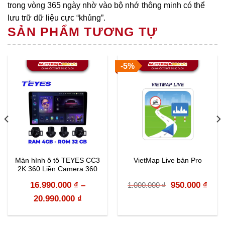
trong vòng 365 ngày nhờ vào bộ nhớ thông minh có thể
lưu trữ dữ liệu cực “khủng”.
SẢN PHẨM TƯƠNG TỰ
-5%
Màn hình ô tô TEYES CC3
VietMap Live bản Pro
2K 360 Liền Camera 360
Original
Curr
16.990.000
₫
–
950.000
₫
1.000.000
₫
price
pric
20.990.000
₫
was:
is: