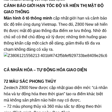
CẢNH BÁO GIỚI HẠN TỐC ĐỘ VÀ HIỂN THỊ MẬT ĐỘ
GIAO THÔNG
Màn hình ô tô thông minh
cập nhật giới hạn và cảnh báo
tốc độ trên ứng dụng Vietmap. Theo đó, Z800 New sẽ hiển
thị được mật độ giao thông địa điểm xe lưu thông. Nhờ đó
chủ xế có thể chủ động xử lý được những tình huống giao
thông khẩn cấp một cách dễ dàng, giảm thiểu tối đa va
chạm không đáng có xảy ra.
CÁ NHÂN HÓA – TỰ ĐỘNG HÓA GIAO DIỆN
72 MÀU SẮC PHONG THỦY
Zestech Z800 New được cập nhật giao diện mới: “cá nhân
hóa và tự động hóa theo thời gian” tạo ra điểm khác biệt
mà không sản phẩm nào hiện nay có được.
– 72 màu phong thủy và 360 màu sắc tự động theo thời