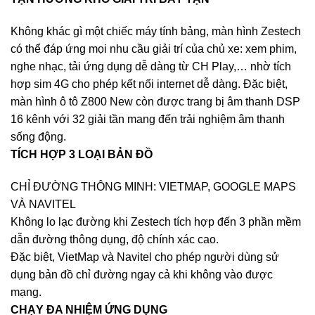
Không khác gì một chiếc máy tính bảng, màn hình Zestech
có thể đáp ứng mọi nhu cầu giải trí của chủ xe: xem phim,
nghe nhạc, tải ứng dụng dễ dàng từ CH Play,… nhờ tích
hợp sim 4G cho phép kết nối internet dễ dàng. Đặc biệt,
màn hình ô tô Z800 New còn được trang bị âm thanh DSP
16 kênh với 32 giải tần mang đến trải nghiệm âm thanh
sống động.
TÍCH HỢP 3 LOẠI BẢN ĐỒ
CHỈ ĐƯỜNG THÔNG MINH: VIETMAP, GOOGLE MAPS
VÀ NAVITEL
Không lo lạc đường khi Zestech tích hợp đến 3 phần mềm
dẫn đường thông dụng, độ chính xác cao.
Đặc biệt, VietMap và Navitel cho phép người dùng sử
dụng bản đồ chỉ đường ngay cả khi không vào được
mạng.
CHẠY ĐA NHIỆM ỨNG DỤNG