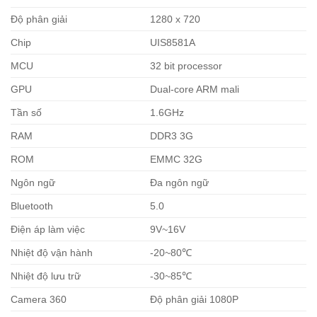
Độ phân giải
1280 x 720
Chip
UIS8581A
MCU
32 bit processor
GPU
Dual-core ARM mali
Tần số
1.6GHz
RAM
DDR3 3G
ROM
EMMC 32G
Ngôn ngữ
Đa ngôn ngữ
Bluetooth
5.0
Điện áp làm việc
9V~16V
Nhiệt độ vận hành
-20~80℃
Nhiệt độ lưu trữ
-30~85℃
Camera 360
Độ phân giải 1080P