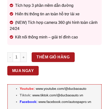
Tích hợp 3 phần mềm dẫn đường
Hiển thị thông tin an toàn hỗ trợ lái xe
(NEW) Tích hợp camera 360 ghi hình toàn cảnh
24/24
Kết nối thông minh – giải trí đỉnh cao
MÀN HÌNH ZESTECH ZT360 số lượng
THÊM GIỎ HÀNG
MUA NGAY
Youtube:
www.youtube.com/@ducbaoauto
Tiktok:
www.tiktok.com/@ducbaoauto.vn
Facebook:
www.facebook.com/autospapro.vn