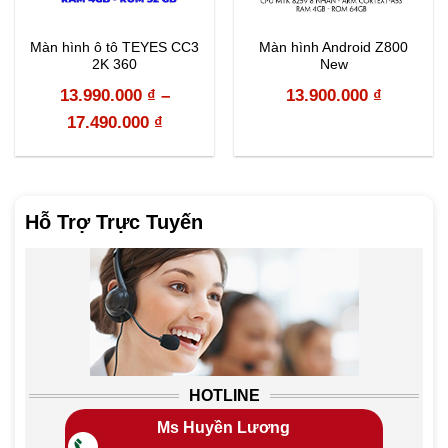
Màn hình ô tô TEYES CC3
Màn hình Android Z800
2K 360
New
rent
13.990.000
₫
–
13.900.000
₫
ce
17.490.000
₫
.000 ₫.
Hỗ Trợ Trực Tuyến
HOTLINE
Ms Huyền Lương