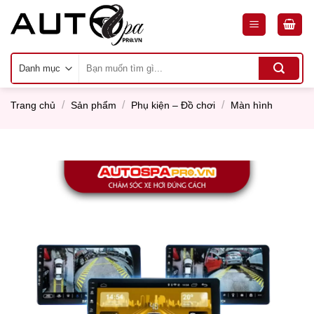
Skip
to
content
Tìm
kiếm:
/
/
/
Trang chủ
Sản phẩm
Phụ kiện – Đồ chơi
Màn hình