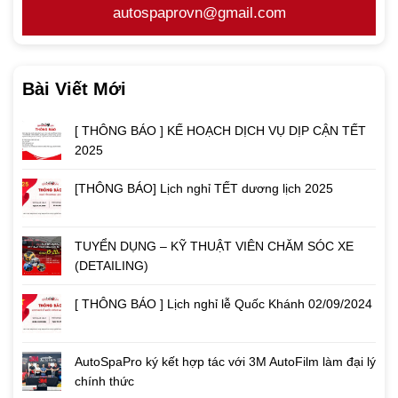
autospaprovn@gmail.com
Bài Viết Mới
[ THÔNG BÁO ] KẾ HOẠCH DỊCH VỤ DỊP CẬN TẾT
2025
[THÔNG BÁO] Lịch nghỉ TẾT dương lịch 2025
TUYỂN DỤNG – KỸ THUẬT VIÊN CHĂM SÓC XE
(DETAILING)
[ THÔNG BÁO ] Lịch nghỉ lễ Quốc Khánh 02/09/2024
AutoSpaPro ký kết hợp tác với 3M AutoFilm làm đại lý
chính thức