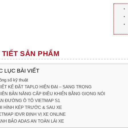
 TIẾT SẢN PHẨM
 LỤC BÀI VIẾT
ông số kỹ thuật
IẾT KẾ ĐẶT TAPLO HIỆN ĐẠI – SANG TRỌNG
IÊN BẢN NÂNG CẤP ĐIỀU KHIỂN BẰNG GIỌNG NÓI
N ĐƯỜNG Ô TÔ VIETMAP S1
I HÌNH KÉP TRƯỚC & SAU XE
ETMAP IDVR ĐỊNH VỊ XE ONLINE
NH BẢO ADAS AN TOÀN LÁI XE