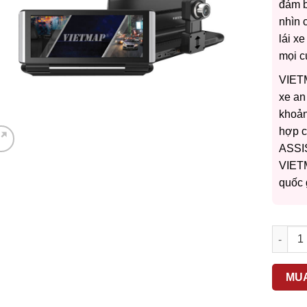
đảm b
nhìn 
lái xe
mọi c
VIETM
xe an
khoản
hợp c
ASSI
VIETM
quốc 
Camera
MU