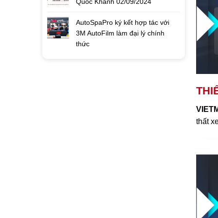
Quốc Khánh 02/09/2024
AutoSpaPro ký kết hợp tác với
3M AutoFilm làm đại lý chính
thức
THI
VIET
thất x