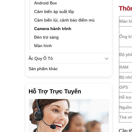
Android Box
Thôn
Cảm biến áp suất lốp
Cảm biến lùi, cảnh báo điểm mù
Màn h
Camera hành trình
Ống k
Đèn trợ sáng
Màn hình
Độ phâ
Ắc Quy Ô Tô
RAM
Sản phẩm khác
Bộ nhớ
GPS
Hỗ Trợ Trực Tuyến
Hỗ trợ
Nguồn
Thẻ n
Cần tố