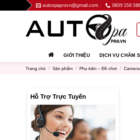
Skip
autospaprovn@gmail.com
0839 158 38
to
content
GIỚI THIỆU
DỊCH VỤ CHĂM 
/
/
/
Trang chủ
Sản phẩm
Phụ kiện – Đồ chơi
Camera 
Hỗ Trợ Trực Tuyến