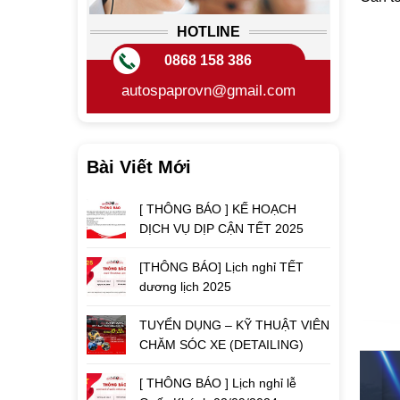
HOTLINE
0868 158 386
autospaprovn@gmail.com
Bài Viết Mới
[ THÔNG BÁO ] KẾ HOẠCH
DỊCH VỤ DỊP CẬN TẾT 2025
[THÔNG BÁO] Lịch nghỉ TẾT
dương lịch 2025
TUYỂN DỤNG – KỸ THUẬT VIÊN
CHĂM SÓC XE (DETAILING)
[ THÔNG BÁO ] Lịch nghỉ lễ