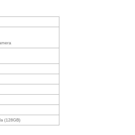
camera
 đa (128GB)