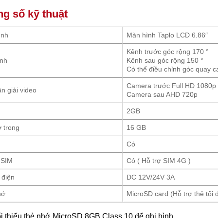
g số kỹ thuật
ình
Màn hình Taplo LCD 6.86″
Kênh trước góc rộng 170 °
ính
Kênh sau góc rộng 150 °
Có thể điều chỉnh góc quay 
Camera trước Full HD 1080p
n giải video
Camera sau AHD 720p
2GB
 trong
16 GB
Có
 SIM
Có ( Hỗ trợ SIM 4G )
 điện
DC 12V/24V 3A
hớ
MicroSD card (Hỗ trợ thẻ tối
i thiếu thẻ nhớ MicroSD 8GB Class 10 để ghi hình