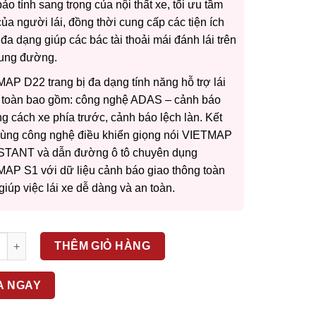
ảo tính sang trọng của nội thất xe, tối ưu tầm
của người lái, đồng thời cung cấp các tiện ích
 đa dạng giúp các bác tài thoải mái đánh lái trên
ung đường.
AP D22 trang bị đa dạng tính năng hỗ trợ lái
 toàn bao gồm: công nghệ ADAS – cảnh báo
g cách xe phía trước, cảnh báo lệch làn. Kết
ùng công nghệ điều khiển giọng nói VIETMAP
STANT và dẫn đường ô tô chuyên dụng
AP S1 với dữ liệu cảnh báo giao thông toàn
giúp việc lái xe dễ dàng và an toàn.
 Tích Hợp Đa Năng VIETMAP D22 số lượng
THÊM GIỎ HÀNG
A NGAY