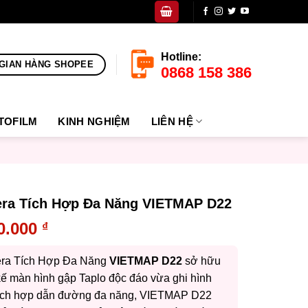
Hotline:
GIAN HÀNG SHOPEE
0868 158 386
TOFILM
KINH NGHIỆM
LIÊN HỆ
ra Tích Hợp Đa Năng VIETMAP D22
0.000
₫
ra Tích Hợp Đa Năng
VIETMAP D22
sở hữu
 kế màn hình gập Taplo độc đáo vừa ghi hình
ích hợp dẫn đường đa năng, VIETMAP D22