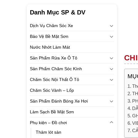
Danh Mục SP & DV
Dịch Vụ Chăm Sóc Xe
Bảo Vệ Bề Mặt Sơn
Nước Nhớt Làm Mát
CHI
Sản Phẩm Rửa Xe Ô Tô
Sản Phẩm Chăm Sóc Kính
MỤC
Chăm Sóc Nội Thất Ô Tô
Th
Chăm Sóc Vành – Lốp
TH
PH
Sản Phẩm Đánh Bóng Xe Hơi
DẪ
Làm Sạch Bề Mặt Sơn
GH
Phụ kiện – Đồ chơi
VI
CẢ
Thảm lót sàn