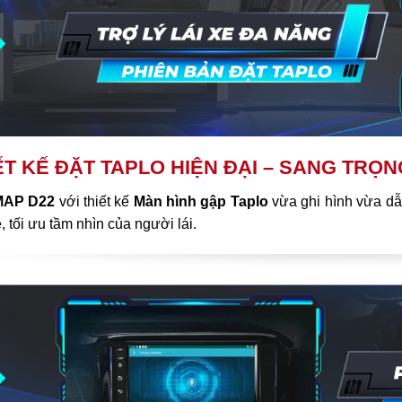
ẾT KẾ ĐẶT TAPLO HIỆN ĐẠI – SANG TRỌN
MAP D22
với
thiết kế
Màn hình gập Taplo
vừa ghi hình vừa dẫ
e, tối ưu tầm nhìn của người lái.