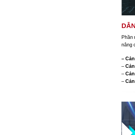
DẪN
Phần m
nâng c
– Cản
–
Cản
–
Cảnh
–
Cảnh