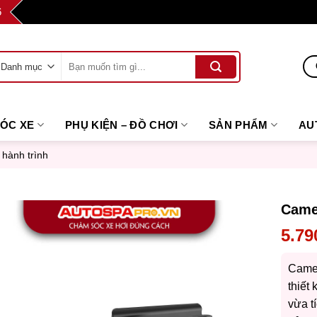
6
Tìm
kiếm:
SÓC XE
PHỤ KIỆN – ĐỒ CHƠI
SẢN PHẨM
AU
hành trình
Came
5.79
Came
thiết
vừa t