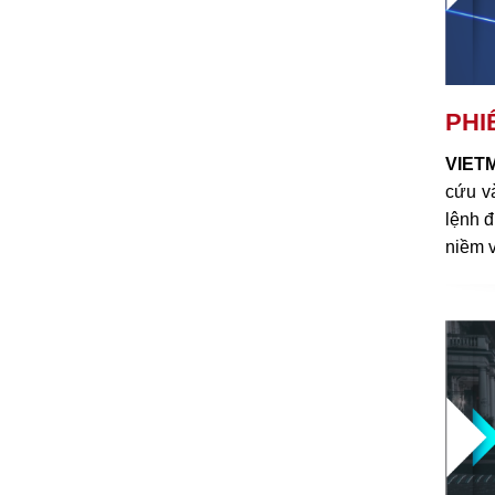
PHI
VIETM
cứu và
lệnh đ
niềm v