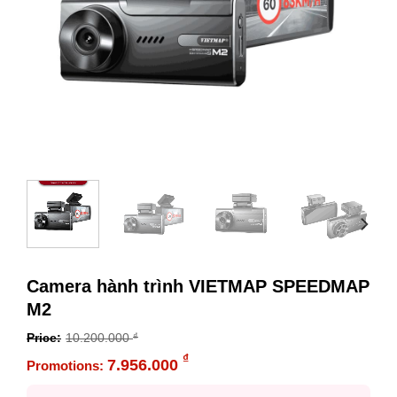
Camera hành trình VIETMAP SPEEDMAP
M2
10.200.000
₫
Original
₫
7.956.000
price
Current