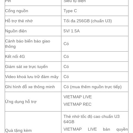
Pin
Siêu tụ điện
Cổng nguồn
Type C
Hỗ trợ thẻ nhớ
Tối đa 256GB (chuẩn U3)
Nguồn điện
5V/ 1.5A
Cảnh báo biển báo giao
Có
thông
Kết nối 4G
Có
Giám sát xe trực tuyến
Có
Video khoá lưu trữ đám mây
Có
Ghi hình đỗ xe thông minh
Có (mua thêm nguồn trực tiếp)
VIETMAP LIVE
Ứng dụng hỗ trợ
VIETMAP REC
Thẻ nhớ tốc độ cao chuẩn U3
64GB
VIETMAP LIVE bản quyền
Quà tặng kèm