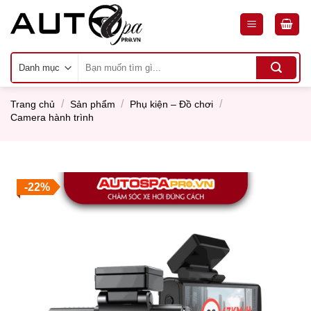
Skip
to
content
Tìm
kiếm:
/
/
/
Trang chủ
Sản phẩm
Phụ kiện – Đồ chơi
Camera hành trình
-22%