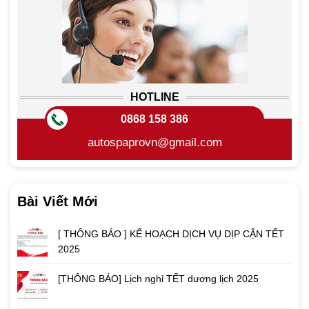
HOTLINE
0868 158 386
autospaprovn@gmail.com
Bài Viết Mới
[ THÔNG BÁO ] KẾ HOẠCH DỊCH VỤ DỊP CẬN TẾT
2025
[THÔNG BÁO] Lịch nghỉ TẾT dương lịch 2025