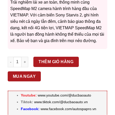
was:
price
Trải nghiệm lái xe an toàn, thông minh cùng
10.200.000 ₫.
is:
SpeedMap M2 camera hành trình hàng đầu của
7.956.000 ₫.
VIETMAP. Với cảm biến Sony Starvis 2, ghi hình
siêu nét cả ngày lẫn đêm, cảnh báo giao thông đa
dạng, kết nối 4G tiện lợi, VIETMAP SpeedMap M2
là người bạn đồng hành không thể thiếu của mọi tài
xế. Bảo vệ bạn và gia đình trên mọi nẻo đường.
Camera hành trình VIETMAP SPEEDMAP M2 số lượng
THÊM GIỎ HÀNG
MUA NGAY
Youtube:
www.youtube.com/@ducbaoauto
Tiktok:
www.tiktok.com/@ducbaoauto.vn
Facebook:
www.facebook.com/autospapro.vn