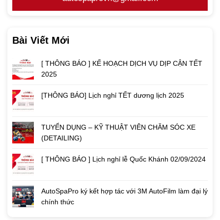
Bài Viết Mới
[ THÔNG BÁO ] KẾ HOẠCH DỊCH VỤ DỊP CẬN TẾT
2025
[THÔNG BÁO] Lịch nghỉ TẾT dương lịch 2025
TUYỂN DỤNG – KỸ THUẬT VIÊN CHĂM SÓC XE
(DETAILING)
[ THÔNG BÁO ] Lịch nghỉ lễ Quốc Khánh 02/09/2024
AutoSpaPro ký kết hợp tác với 3M AutoFilm làm đại lý
chính thức