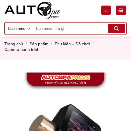
Skip
to
content
Tìm
kiếm:
/
/
/
Trang chủ
Sản phẩm
Phụ kiện – Đồ chơi
Camera hành trình