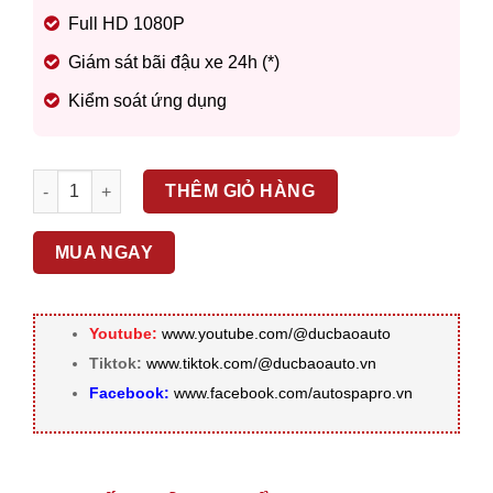
Full HD 1080P
Giám sát bãi đậu xe 24h (*)
Kiểm soát ứng dụng
Camera hành trình 70MAI LITE số lượng
THÊM GIỎ HÀNG
MUA NGAY
Youtube:
www.youtube.com/@ducbaoauto
Tiktok:
www.tiktok.com/@ducbaoauto.vn
Facebook:
www.facebook.com/autospapro.vn