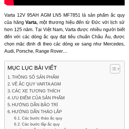
Varta 12V 95AH AGM LN5 MF7851 là sản phẩm ắc quy
của hãng
Varta,
một thương hiệu đến từ Đức với lịch sử
hơn 125 năm. Tại Việt Nam, Varta được nhiều người biết
đến với các dòng ắc quy đạt tiêu chuẩn Châu Âu, được
chọn mặc định đi theo các dòng xe sang như Mercedes,
Audi, Porsche, Range Rover…
MỤC LỤC BÀI VIẾT
THÔNG SỐ SẢN PHẨM
VỀ ẮC QUY VARTA AGM
CÁC XE TƯƠNG THÍCH
ƯU ĐIỂM CỦA SẢN PHẨM
HƯỚNG DẪN BẢO TRÌ
HƯỚNG DẪN THÁO LẮP
Các bước tháo ắc quy
Các bước lắp ắc quy