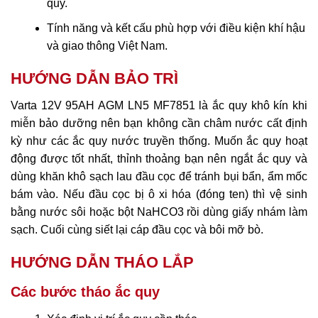
quy.
Tính năng và kết cấu phù hợp với điều kiện khí hậu
và giao thông Việt Nam.
HƯỚNG DẪN BẢO TRÌ
Varta 12V 95AH AGM LN5 MF7851 là ắc quy khô kín khi
miễn bảo dưỡng nên bạn không cần châm nước cất định
kỳ như các ắc quy nước truyền thống. Muốn ắc quy hoạt
động được tốt nhất, thỉnh thoảng bạn nên ngắt ắc quy và
dùng khăn khô sạch lau đầu cọc để tránh bụi bẩn, ẩm mốc
bám vào. Nếu đầu cọc bị ô xi hóa (đóng ten) thì vệ sinh
bằng nước sôi hoặc bột NaHCO3 rồi dùng giấy nhám làm
sạch. Cuối cùng siết lại cáp đầu cọc và bôi mỡ bò.
HƯỚNG DẪN THÁO LẮP
Các bước tháo ắc quy