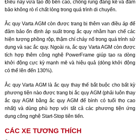
Điều này vừa tạo độ bền cao, chống rung đáng kể và đảm
bảo không rò rỉ chất lỏng trong quá trình di chuyển.
Ắc quy Varta AGM còn được trang bị thêm van điều áp để
đảm bảo ổn định áp suất trong ắc quy nhằm hạn chế các
hiện tượng phồng rộp, thậm chí cháy nổ trong quá trình sử
dụng và sạc ắc quy. Ngoài ra, ắc quy Varta AGM còn được
tích hợp thêm công nghệ PowerFrame giúp tạo ra dòng
khởi động cực kỳ mạnh mẽ và hiệu quả (dòng khởi động
có thể lên đến 130%).
Ắc quy Varta AGM là ắc quy thay thế bắt buộc cho bất kỳ
phương tiện nào được trang bị ắc quy AGM (phải luôn thay
ắc quy AGM bằng ắc quy AGM để bình có tuổi thọ cao
nhất) và dùng phù hợp với tất cả các phương tiện ứng
dụng công nghệ Start-Stop tiên tiến.
CÁC XE TƯƠNG THÍCH