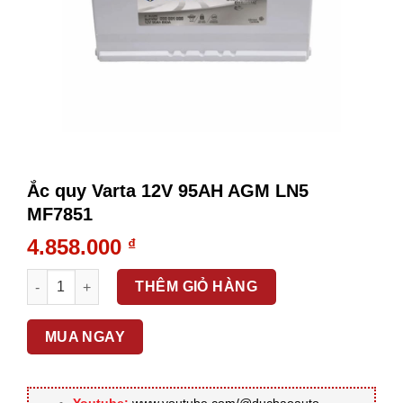
Ắc quy Varta 12V 95AH AGM LN5
MF7851
4.858.000
₫
Ắc quy Varta 12V 95AH AGM LN5 MF7851 số lượng
THÊM GIỎ HÀNG
MUA NGAY