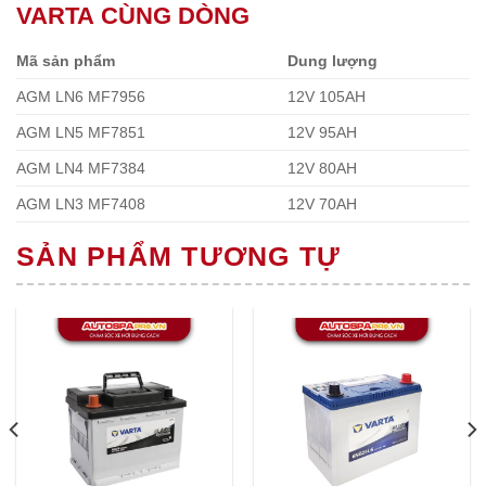
VARTA CÙNG DÒNG
Mã sản phẩm
Dung lượng
AGM LN6 MF7956
12V 105AH
AGM LN5 MF7851
12V 95AH
AGM LN4 MF7384
12V 80AH
AGM LN3 MF7408
12V 70AH
SẢN PHẨM TƯƠNG TỰ