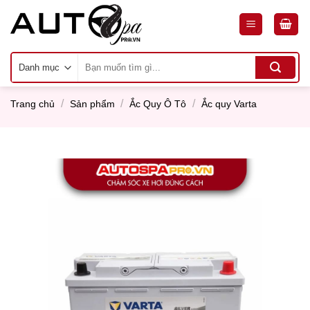
Skip
to
content
Tìm
kiếm:
/
/
/
Trang chủ
Sản phẩm
Ắc Quy Ô Tô
Ắc quy Varta