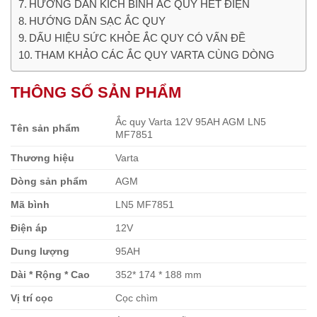
HƯỚNG DẪN KÍCH BÌNH ẮC QUY HẾT ĐIỆN
HƯỚNG DẪN SẠC ẮC QUY
DẤU HIỆU SỨC KHỎE ẮC QUY CÓ VẤN ĐỀ
THAM KHẢO CÁC ẮC QUY VARTA CÙNG DÒNG
THÔNG SỐ SẢN PHẨM
Ắc quy Varta 12V 95AH AGM LN5
Tên sản phẩm
MF7851
Thương hiệu
Varta
Dòng sản phẩm
AGM
Mã bình
LN5 MF7851
Điện áp
12V
Dung lượng
95AH
Dài * Rộng * Cao
352* 174 * 188 mm
Vị trí cọc
Cọc chìm