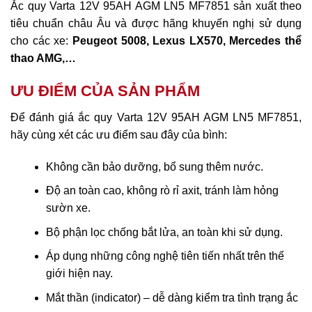
Ắc quy Varta 12V 95AH AGM LN5 MF7851 sản xuất theo
tiêu chuẩn châu Âu và được hãng khuyến nghị sử dụng
cho các xe:
Peugeot 5008, Lexus LX570, Mercedes thể
thao AMG,…
ƯU ĐIỂM CỦA SẢN PHẨM
Để đánh giá ắc quy Varta 12V 95AH AGM LN5 MF7851,
hãy cùng xét các ưu điểm sau đây của bình:
Không cần bảo dưỡng, bổ sung thêm nước.
Độ an toàn cao, không rò rỉ axit, tránh làm hỏng
sườn xe.
Bộ phận lọc chống bắt lửa, an toàn khi sử dụng.
Áp dụng những công nghệ tiên tiến nhất trên thế
giới hiện nay.
Mắt thần (indicator) – dễ dàng kiểm tra tình trạng ắc