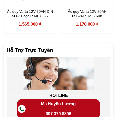
Ắc quy Varta 12V 60AH DIN
Ắc quy Varta 12V 50AH
56031 cọc R MF7556
65B24LS MF7608
1.565.000
₫
1.170.000
₫
Hỗ Trợ Trực Tuyến
HOTLINE
Ms Huyền Lương
097 379 8896