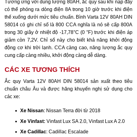
Tương ứng với dung lượng 80AH, ắc quy sau khi nạp đầy
có thể phóng ra dòng điện 8A trong 10 giờ trước khi điện
thế xuống dưới mức tiêu chuẩn. Bình Varta 12V 80AH DIN
58014 có ghi chỉ số là 800 CCA nghĩa là nó sẽ cấp 800A
trong 30 giây ở nhiệt độ -17,78°C (0 °F) trước khi điện áp
giảm còn 7,2V. Chỉ số này cho biết khả năng khởi động
động cơ khi trời lạnh. CCA càng cao, năng lượng ắc quy
cung cấp càng nhiều, khởi động càng dễ dàng.
CÁC XE TƯƠNG THÍCH
Ắc quy Varta 12V 80AH DIN 58014 sản xuất theo tiêu
chuẩn châu Âu và được hãng khuyến nghị sử dụng cho
các xe:
Xe Nissan
: Nissan Terra đời từ 2018
Xe Vinfast:
Vinfast Lux SA 2.0, Vinfast Lux A 2.0
Xe Cadillac
: Cadillac Escalade