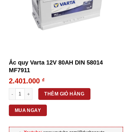
Ắc quy Varta 12V 80AH DIN 58014
MF7911
2.401.000
₫
Ắc quy Varta 12V 80AH DIN 58014 MF7911 số lượng
THÊM GIỎ HÀNG
MUA NGAY