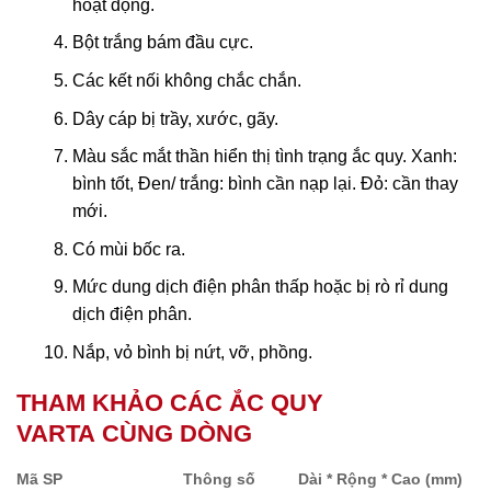
hoạt động.
Bột trắng bám đầu cực.
Các kết nối không chắc chắn.
Dây cáp bị trầy, xước, gãy.
Màu sắc mắt thần hiển thị tình trạng ắc quy. Xanh:
bình tốt, Đen/ trắng: bình cần nạp lại. Đỏ: cần thay
mới.
Có mùi bốc ra.
Mức dung dịch điện phân thấp hoặc bị rò rỉ dung
dịch điện phân.
Nắp, vỏ bình bị nứt, vỡ, phồng.
THAM KHẢO CÁC ẮC QUY
VARTA CÙNG DÒNG
Mã SP
Thông số
Dài * Rộng * Cao (mm)