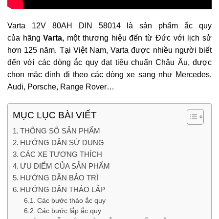
Varta 12V 80AH DIN 58014 là sản phẩm ắc quy
của hãng
Varta,
một thương hiệu đến từ Đức với lịch sử
hơn 125 năm. Tại Việt Nam, Varta được nhiều người biết
đến với các dòng ắc quy đạt tiêu chuẩn Châu Âu, được
chọn mặc định đi theo các dòng xe sang như Mercedes,
Audi, Porsche, Range Rover…
MỤC LỤC BÀI VIẾT
THÔNG SỐ SẢN PHẨM
HƯỚNG DẪN SỬ DỤNG
CÁC XE TƯƠNG THÍCH
ƯU ĐIỂM CỦA SẢN PHẨM
HƯỚNG DẪN BẢO TRÌ
HƯỚNG DẪN THÁO LẮP
Các bước tháo ắc quy
Các bước lắp ắc quy