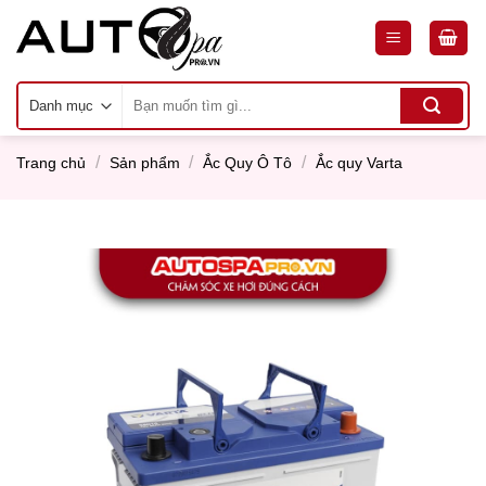
Skip
to
content
Tìm
kiếm:
/
/
/
Trang chủ
Sản phẩm
Ắc Quy Ô Tô
Ắc quy Varta