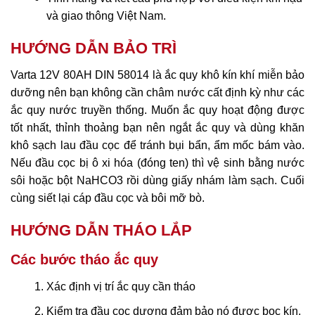
và giao thông Việt Nam.
HƯỚNG DẪN BẢO TRÌ
Varta 12V 80AH DIN 58014 là ắc quy khô kín khí miễn bảo
dưỡng nên bạn không cần châm nước cất định kỳ như các
ắc quy nước truyền thống. Muốn ắc quy hoạt động được
tốt nhất, thỉnh thoảng bạn nên ngắt ắc quy và dùng khăn
khô sạch lau đầu cọc để tránh bụi bẩn, ẩm mốc bám vào.
Nếu đầu cọc bị ô xi hóa (đóng ten) thì vệ sinh bằng nước
sôi hoặc bột NaHCO3 rồi dùng giấy nhám làm sạch. Cuối
cùng siết lại cáp đầu cọc và bôi mỡ bò.
HƯỚNG DẪN THÁO LẮP
Các bước tháo ắc quy
Xác định vị trí ắc quy cần tháo
Kiểm tra đầu cọc dương đảm bảo nó được bọc kín.