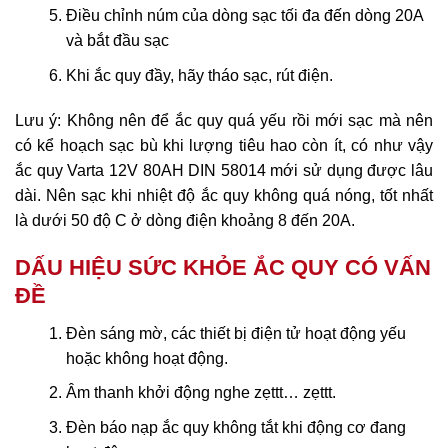
Điều chỉnh núm của dòng sạc tối đa đến dòng 20A
và bắt đầu sạc
Khi ắc quy đầy, hãy tháo sạc, rút điện.
Lưu ý: Không nên để ắc quy quá yếu rồi mới sạc mà nên
có kể hoạch sạc bù khi lượng tiêu hao còn ít, có như vậy
ắc quy Varta 12V 80AH DIN 58014 mới sử dụng được lâu
dài. Nên sạc khi nhiệt độ ắc quy không quá nóng, tốt nhất
là dưới 50 độ C ở dòng điện khoảng 8 đến 20A.
DẤU HIỆU SỨC KHỎE ẮC QUY CÓ VẤN
ĐỀ
Đèn sáng mờ, các thiết bị điện tử hoạt động yếu
hoặc không hoạt động.
Âm thanh khởi động nghe zẹttt… zẹttt.
Đèn báo nạp ắc quy không tắt khi động cơ đang