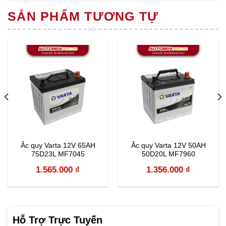
SẢN PHẨM TƯƠNG TỰ
Ắc quy Varta 12V 65AH
Ắc quy Varta 12V 50AH
75D23L MF7045
50D20L MF7960
1.565.000
₫
1.356.000
₫
Hỗ Trợ Trực Tuyến