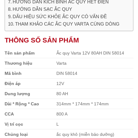
HƯỚNG DẪN KÍCH BÌNH ẮC QUY HẾT ĐIỆN
HƯỚNG DẪN SẠC ẮC QUY
DẤU HIỆU SỨC KHỎE ẮC QUY CÓ VẤN ĐỀ
THAM KHẢO CÁC ẮC QUY VARTA CÙNG DÒNG
THÔNG SỐ SẢN PHẨM
Tên sản phẩm
Ắc quy Varta 12V 80AH DIN 58014
Thương hiệu
Varta
Mã bình
DIN 58014
Điện áp
12V
Dung lượng
80 AH
Dài * Rộng * Cao
314mm * 174mm * 174mm
CCA
800 A
Vị trí cọc
L
Chủng loại
ắc quy khô (miễn bảo dưỡng)