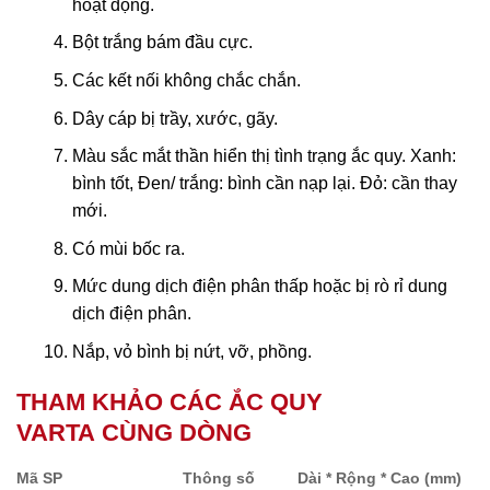
hoạt động.
Bột trắng bám đầu cực.
Các kết nối không chắc chắn.
Dây cáp bị trầy, xước, gãy.
Màu sắc mắt thần hiển thị tình trạng ắc quy. Xanh:
bình tốt, Đen/ trắng: bình cần nạp lại. Đỏ: cần thay
mới.
Có mùi bốc ra.
Mức dung dịch điện phân thấp hoặc bị rò rỉ dung
dịch điện phân.
Nắp, vỏ bình bị nứt, vỡ, phồng.
THAM KHẢO CÁC ẮC QUY
VARTA CÙNG DÒNG
Mã SP
Thông số
Dài * Rộng * Cao (mm)