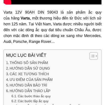
Varta 12V 90AH DIN 59043 là sản phẩm ắc quy
của hãng
Varta,
một thương hiệu đến từ Đức với lịch sử
hơn 125 năm. Tại Việt Nam, Varta được nhiều người biết
đến với các dòng ắc quy đạt tiêu chuẩn Châu Âu, được
chọn mặc định đi theo các dòng xe sang như Mercedes,
Audi, Porsche, Range Rover…
MỤC LỤC BÀI VIẾT
THÔNG SỐ SẢN PHẨM
HƯỚNG DẪN SỬ DỤNG
CÁC XE TƯƠNG THÍCH
ƯU ĐIỂM CỦA SẢN PHẨM
HƯỚNG DẪN BẢO TRÌ
HƯỚNG DẪN THÁO LẮP
Các bước tháo ắc quy
Các bước lắp ắc quy