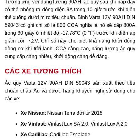
Tương ứng với dung lượng 90AH, ắc quy sau khi nạp đầy
có thể phóng ra dòng điện 9A trong 10 giờ trước khi điện
thế xuống dưới mức tiêu chuẩn. Bình Varta 12V 90AH DIN
59043 có ghi chỉ số là 800 CCA nghĩa là nó sẽ cấp 800A
trong 30 giây ở nhiệt độ -17,78°C (0 °F) trước khi điện áp
giảm còn 7,2V. Chỉ số này cho biết khả năng khởi động
động cơ khi trời lạnh. CCA càng cao, năng lượng ắc quy
cung cấp càng nhiều, khởi động càng dễ dàng.
CÁC XE TƯƠNG THÍCH
Ắc quy Varta 12V 90AH DIN 59043 sản xuất theo tiêu
chuẩn châu Âu và được hãng khuyến nghị sử dụng cho
các xe:
Xe Nissan
: Nissan Terra đời từ 2018
Xe Vinfast:
Vinfast Lux SA 2.0, Vinfast Lux A 2.0
Xe Cadillac
: Cadillac Escalade