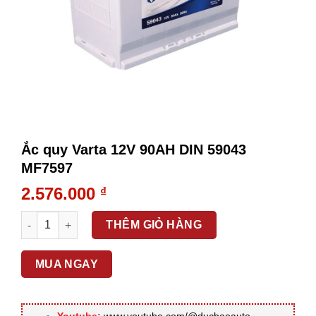
Ắc quy Varta 12V 90AH DIN 59043
MF7597
2.576.000
₫
Ắc quy Varta 12V 90AH DIN 59043 MF7597 số lượng
THÊM GIỎ HÀNG
MUA NGAY