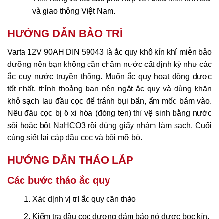
và giao thông Việt Nam.
HƯỚNG DẪN BẢO TRÌ
Varta 12V 90AH DIN 59043 là ắc quy khô kín khí miễn bảo
dưỡng nên bạn không cần châm nước cất định kỳ như các
ắc quy nước truyền thống. Muốn ắc quy hoạt động được
tốt nhất, thỉnh thoảng bạn nên ngắt ắc quy và dùng khăn
khô sạch lau đầu cọc để tránh bụi bẩn, ẩm mốc bám vào.
Nếu đầu cọc bị ô xi hóa (đóng ten) thì vệ sinh bằng nước
sôi hoặc bột NaHCO3 rồi dùng giấy nhám làm sạch. Cuối
cùng siết lại cáp đầu cọc và bôi mỡ bò.
HƯỚNG DẪN THÁO LẮP
Các bước tháo ắc quy
Xác định vị trí ắc quy cần tháo
Kiểm tra đầu cọc dương đảm bảo nó được bọc kín.