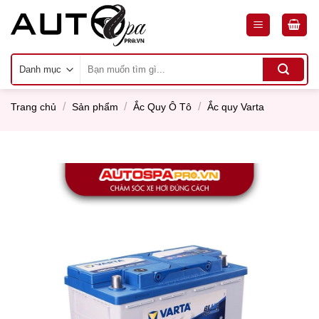
Skip
to
content
Tìm
kiếm:
/
/
/
Trang chủ
Sản phẩm
Ắc Quy Ô Tô
Ắc quy Varta