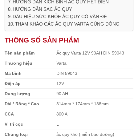
HƯỚNG DẪN KÍCH BÌNH ẮC QUY HẾT ĐIỆN
HƯỚNG DẪN SẠC ẮC QUY
DẤU HIỆU SỨC KHỎE ẮC QUY CÓ VẤN ĐỀ
THAM KHẢO CÁC ẮC QUY VARTA CÙNG DÒNG
THÔNG SỐ SẢN PHẨM
Tên sản phẩm
Ắc quy Varta 12V 90AH DIN 59043
Thương hiệu
Varta
Mã bình
DIN 59043
Điện áp
12V
Dung lượng
90 AH
Dài * Rộng * Cao
314mm * 174mm * 188mm
CCA
800 A
Vị trí cọc
L
Chủng loại
ắc quy khô (miễn bảo dưỡng)