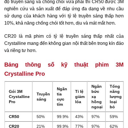
độ truyền sáng và chống chói vừa phải thì CR50 được 3M
nghiên cứu và sản xuất để đáp ứng đa dạng về nhu cầu
sử dụng của khách hàng với tỷ lệ truyền sáng thấp hơn
10%, khả năng chống chói tốt hơn, dịu và mát mắt hơn.
CR20 là mã phim có tỷ lệ truyền sáng thấp nhất của
Crystalline mang đến không gian nội thất bên trong kín đáo
và riêng tư hơn.
Bảng thông số kỹ thuật phim 3M
Crystalline Pro
Ngăn
Tổng
Ngăn
Gói 3M
Tỉ lệ
bức
năng
Truyền
tia
Crystalline
giảm
xạ
lượng
sáng
cực
Pro
lóa
hồng
loại
tím
ngoại
bỏ
CR50
50%
99.9%
43%
97%
59%
CR20
21%
99.9%
77%
97%
62%