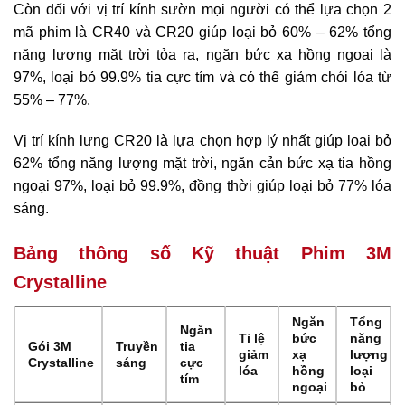
Còn đối với vị trí kính sườn mọi người có thể lựa chọn 2
mã phim là CR40 và CR20 giúp loại bỏ 60% – 62% tổng
năng lượng mặt trời tỏa ra, ngăn bức xạ hồng ngoại là
97%, loại bỏ 99.9% tia cực tím và có thể giảm chói lóa từ
55% – 77%.
Vị trí kính lưng CR20 là lựa chọn hợp lý nhất giúp loại bỏ
62% tổng năng lượng mặt trời, ngăn cản bức xạ tia hồng
ngoại 97%, loại bỏ 99.9%, đồng thời giúp loại bỏ 77% lóa
sáng.
Bảng thông số Kỹ thuật Phim 3M
Crystalline
Ngăn
Tổng
Ngăn
Tỉ lệ
bức
năng
Gói 3M
Truyền
tia
giảm
xạ
lượng
Crystalline
sáng
cực
lóa
hồng
loại
tím
ngoại
bỏ