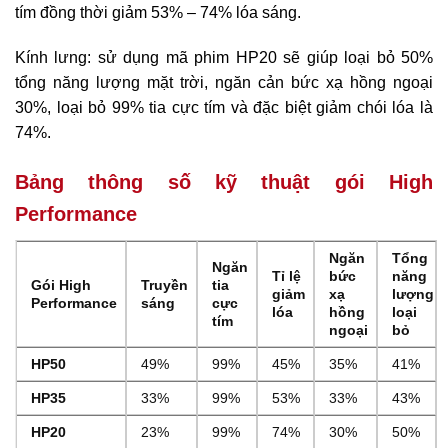
tím đồng thời giảm 53% – 74% lóa sáng.
Kính lưng: sử dụng mã phim HP20 sẽ giúp loại bỏ 50%
tổng năng lượng mặt trời, ngăn cản bức xạ hồng ngoại
30%, loại bỏ 99% tia cực tím và đặc biệt giảm chói lóa là
74%.
Bảng thông số kỹ thuật gói High
Performance
Ngăn
Tổng
Ngăn
Tỉ lệ
bức
năng
Gói High
Truyền
tia
giảm
xạ
lượng
Performance
sáng
cực
lóa
hồng
loại
tím
ngoại
bỏ
HP50
49%
99%
45%
35%
41%
HP35
33%
99%
53%
33%
43%
HP20
23%
99%
74%
30%
50%