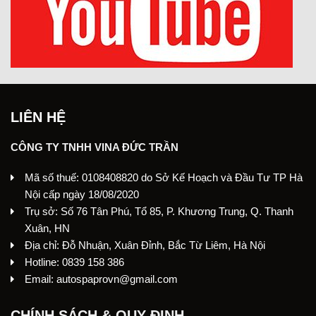
LIÊN HỆ
CÔNG TY TNHH VINA ĐỨC TRẦN
Mã số thuế: 0108408820 do Sở Kế Hoạch và Đầu Tư TP Hà
Nội cấp ngày 18/08/2020
Trụ sở: Số 76 Tân Phú, Tổ 85, P. Khương Trung, Q. Thanh
Xuân, HN
Địa chỉ: Đỗ Nhuận, Xuân Đỉnh, Bắc Từ Liêm, Hà Nội
Hotline: 0839 158 386
Email: autospaprovn@gmail.com
CHÍNH SÁCH & QUY ĐỊNH