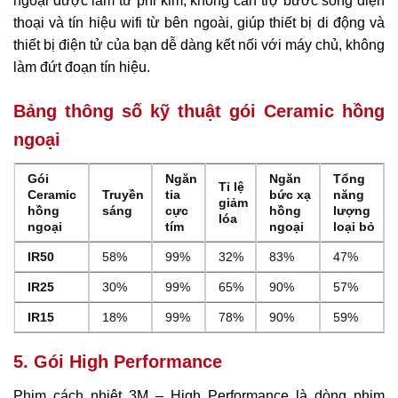
ngoại được làm từ phi kim, không cản trợ bước sóng điện
thoại và tín hiệu wifi từ bên ngoài, giúp thiết bị di động và
thiết bị điện tử của bạn dễ dàng kết nối với máy chủ, không
làm đứt đoạn tín hiệu.
Bảng thông số kỹ thuật gói Ceramic hồng
ngoại
Gói
Ngăn
Ngăn
Tổng
Tỉ lệ
Ceramic
Truyền
tia
bức xạ
năng
giảm
hồng
sáng
cực
hồng
lượng
lóa
ngoại
tím
ngoại
loại bỏ
IR50
58%
99%
32%
83%
47%
IR25
30%
99%
65%
90%
57%
IR15
18%
99%
78%
90%
59%
5. Gói High Performance
Phim cách nhiệt 3M – High Performance là dòng phim