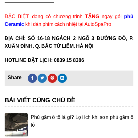
——————————
ĐẶC BIỆT: đang có chương trình
TẶNG
ngay gói
phủ
Ceramic
khi dán phim cách nhiệt tại AutoSpaPro
ĐỊA CHỈ: SỐ 16-18 NGÁCH 2 NGÕ 3 ĐƯỜNG ĐỖ, P.
XUÂN ĐỈNH, Q. BẮC TỪ LIÊM, HÀ NỘI
HOTLINE ĐẶT LỊCH: 0839 15 8386
BÀI VIẾT CÙNG CHỦ ĐỀ
Phủ gầm ô tô là gì? Lợi ích khi sơn phủ gầm ô
tô