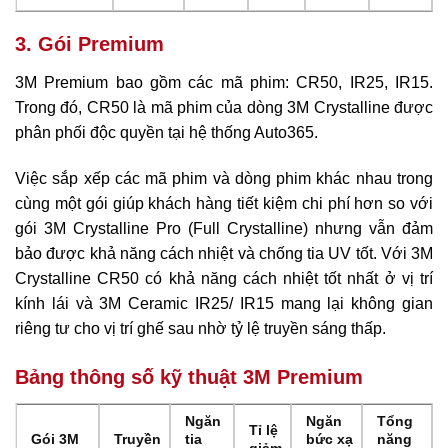
3. Gói Premium
3M Premium bao gồm các mã phim: CR50, IR25, IR15.
Trong đó, CR50 là mã phim của dòng 3M Crystalline được
phân phối độc quyền tại hệ thống Auto365.
Việc sắp xếp các mã phim và dòng phim khác nhau trong
cùng một gói giúp khách hàng tiết kiệm chi phí hơn so với
gói 3M Crystalline Pro (Full Crystalline) nhưng vẫn đảm
bảo được khả năng cách nhiệt và chống tia UV tốt. Với 3M
Crystalline CR50 có khả năng cách nhiệt tốt nhất ở vị trí
kính lái và 3M Ceramic IR25/ IR15 mang lại không gian
riêng tư cho vị trí ghế sau nhờ tỷ lệ truyền sáng thấp.
Bảng thông số kỹ thuật 3M Premium
Ngăn
Ngăn
Tổng
Tỉ lệ
Gói 3M
Truyền
tia
bức xạ
năng