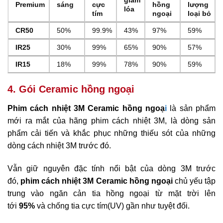
giảm
Premium
sáng
cực
hồng
lượng
lóa
tím
ngoại
loại bỏ
CR50
50%
99.9%
43%
97%
59%
IR25
30%
99%
65%
90%
57%
IR15
18%
99%
78%
90%
59%
4. Gói Ceramic hồng ngoại
Phim cách nhiệt 3M Ceramic hồng ngoạ
i
là sản phẩm
mới ra mắt của hãng phim cách nhiệt 3M, là dòng sản
phẩm cải tiến và khắc phục những thiếu sót của những
dòng cách nhiệt 3M trước đó.
Vẫn giữ nguyên đặc tính nổi bật của dòng 3M trước
đó,
phim cách nhiệt 3M Ceramic hồng ngoại
chủ yếu tập
trung vào ngăn cản tia hồng ngoại từ mặt trời lên
tới
95%
và chống tia cực tím(UV) gần như tuyệt đối.