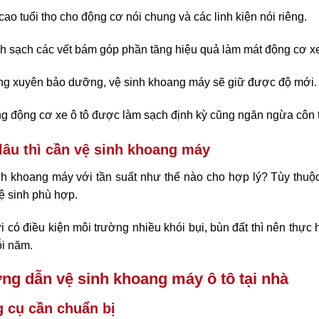
ao tuổi thọ cho động cơ nói chung và các linh kiện nói riêng.
h sạch các vết bám góp phần tăng hiệu quả làm mát động cơ xe
 xuyên bảo dưỡng, vệ sinh khoang máy sẽ giữ được độ mới. Giữ
 động cơ xe ô tô được làm sạch định kỳ cũng ngăn ngừa côn t
lâu thì cần vệ sinh khoang máy
nh khoang máy với tần suất như thế nào cho hợp lý? Tùy thuộc
ệ sinh phù hợp.
i có điều kiện môi trường nhiều khói bụi, bùn đất thì nên thực 
ỗi năm.
g dẫn vệ sinh khoang máy ô tô tại nhà
 cụ cần chuẩn bị