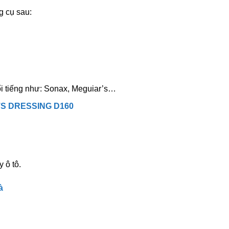
g cụ sau:
ổi tiếng như: Sonax, Meguiar’s…
S DRESSING D160
 ô tô.
à