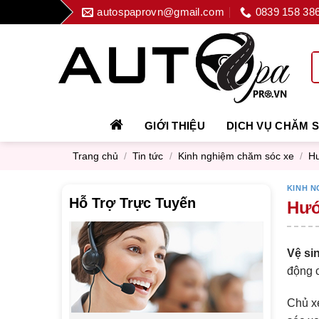
Skip
autospaprovn@gmail.com
0839 158 38
to
content
GIỚI THIỆU
DỊCH VỤ CHĂM 
Trang chủ
/
Tin tức
/
Kinh nghiệm chăm sóc xe
/
Hư
KINH N
Hỗ Trợ Trực Tuyến
Hướ
Vệ si
động 
Chủ x