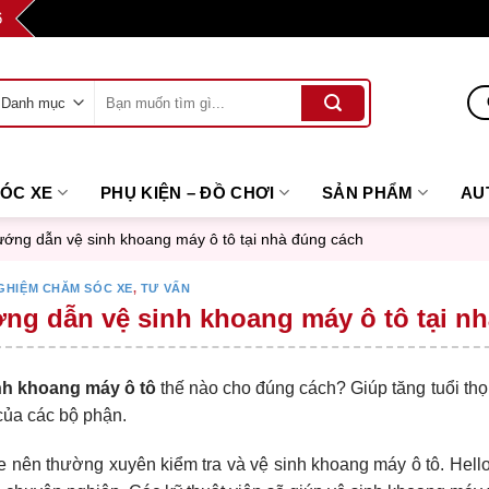
6
Tìm
kiếm:
SÓC XE
PHỤ KIỆN – ĐỒ CHƠI
SẢN PHẨM
AU
ớng dẫn vệ sinh khoang máy ô tô tại nhà đúng cách
GHIỆM CHĂM SÓC XE
,
TƯ VẤN
ng dẫn vệ sinh khoang máy ô tô tại n
nh khoang máy ô tô
thế nào cho đúng cách? Giúp tăng tuổi t
của các bộ phận.
e nên thường xuyên kiểm tra và vệ sinh khoang máy ô tô.
Hell