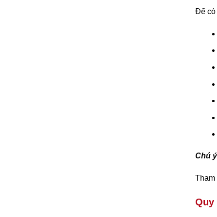
Để có 
Chú ý
Tham 
Quy 