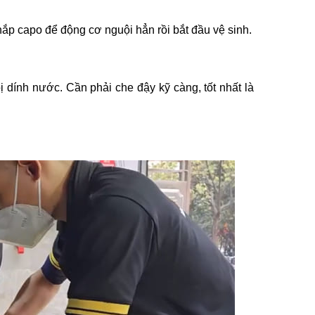
ắp capo để động cơ nguội hẳn rồi bắt đầu vệ sinh.
ị dính nước. Cần phải che đậy kỹ càng, tốt nhất là