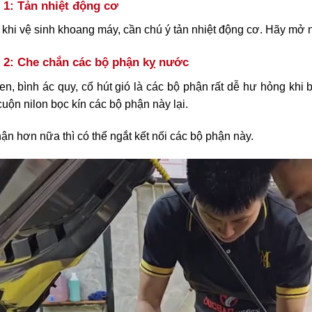
1: Tản nhiệt động cơ
khi vệ sinh khoang máy, cần chú ý tản nhiệt động cơ. Hãy mở n
2: Che chắn các bộ phận kỵ nước
n, bình ác quy, cổ hút gió là các bộ phận rất dễ hư hỏng khi b
uộn nilon bọc kín các bộ phận này lại.
ận hơn nữa thì có thể ngắt kết nối các bộ phận này.