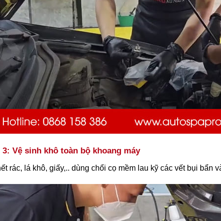
3: Vệ sinh khô toàn bộ khoang máy
ết rác, lá khô, giấy,.. dùng chổi cọ mềm lau kỹ các vết bụi bẩn 