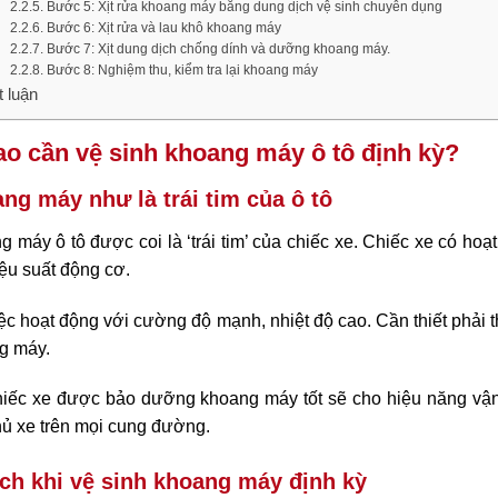
Bước 5: Xịt rửa khoang máy bằng dung dịch vệ sinh chuyên dụng
Bước 6: Xịt rửa và lau khô khoang máy
Bước 7: Xịt dung dịch chống dính và dưỡng khoang máy.
Bước 8: Nghiệm thu, kiểm tra lại khoang máy
t luận
ao cần vệ sinh khoang máy ô tô định kỳ?
ng máy như là trái tim của ô tô
 máy ô tô được coi là ‘trái tim’ của chiếc xe. Chiếc xe có hoạ
ệu suất động cơ.
ệc hoạt động với cường độ mạnh, nhiệt độ cao. Cần thiết phải
g máy.
hiếc xe được bảo dưỡng khoang máy tốt sẽ cho hiệu năng vận 
hủ xe trên mọi cung đường.
ích khi vệ sinh khoang máy định kỳ