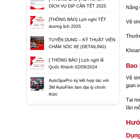
DỊCH VỤ DỊP CẬN TẾT 2025
Nâng c
[THÔNG BÁO] Lịch nghỉ TẾT
Vệ sin
dương lịch 2025
Thường
TUYỂN DỤNG – KỸ THUẬT VIÊN
CHĂM SÓC XE (DETAILING)
Khoang
[ THÔNG BÁO ] Lịch nghỉ lễ
Bao 
Quốc Khánh 02/09/2024
Vệ si
AutoSpaPro ký kết hợp tác với
gian v
3M AutoFilm làm đại lý chính
thức
Tại nơ
lần m
Hướn
Dụng