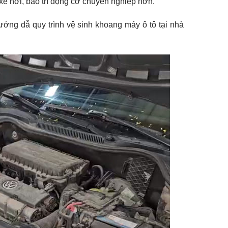
xe hơi, bảo trì động cơ chuyên nghiệp hơn.
ớng dẫ quy trình vệ sinh khoang máy ô tô tại nhà