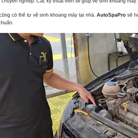
 chuyên nghiệp. Các kỹ thuật viên sẽ giúp vệ sinh khoang máy 
cũng có thể tự vệ sinh khoang máy tại nhà.
AutoSpaPro
sẽ hư
chuẩn.