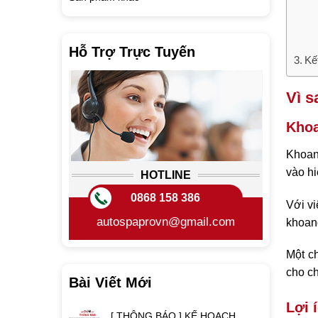
Hỗ Trợ Trực Tuyến
Kế
Vì s
Khoa
Khoang
vào hi
HOTLINE
0868 158 386
Với vi
autospaprovn@gmail.com
khoan
Một c
cho c
Bài Viết Mới
Lợi 
[ THÔNG BÁO ] KẾ HOẠCH