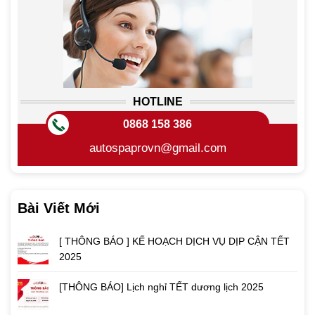
HOTLINE
0868 158 386
autospaprovn@gmail.com
Bài Viết Mới
[ THÔNG BÁO ] KẾ HOẠCH DỊCH VỤ DỊP CẬN TẾT
2025
[THÔNG BÁO] Lịch nghỉ TẾT dương lịch 2025