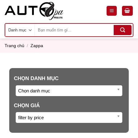
Skip
to
content
Tìm
kiếm:
Trang chủ
/
Zappa
CHỌN DANH MỤC
Chọn danh mục
CHỌN GIÁ
filter by price