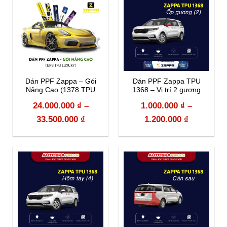
Dán PPF Zappa – Gói
Dán PPF Zappa TPU
Nâng Cao (1378 TPU
1368 – Vị trí 2 gương
Luxury)
chiếu hậu
24.000.000
₫
–
1.000.000
₫
–
33.500.000
₫
1.200.000
₫