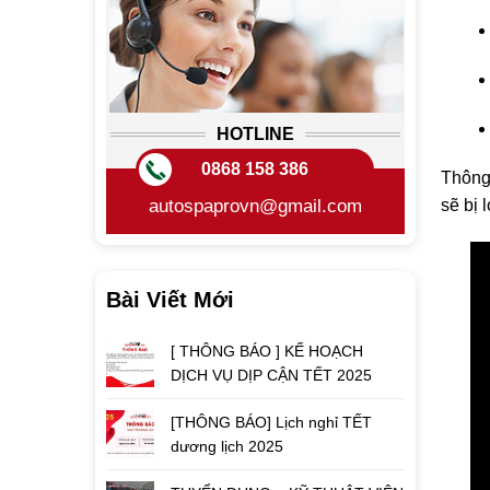
HOTLINE
0868 158 386
Thông 
sẽ bị 
autospaprovn@gmail.com
Bài Viết Mới
[ THÔNG BÁO ] KẾ HOẠCH
DỊCH VỤ DỊP CẬN TẾT 2025
[THÔNG BÁO] Lịch nghỉ TẾT
dương lịch 2025