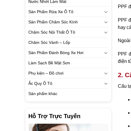
Nước Nhớt Làm Mát
PPF đư
Sản Phẩm Rửa Xe Ô Tô
PPF đư
Sản Phẩm Chăm Sóc Kính
hay cá
Chăm Sóc Nội Thất Ô Tô
Ngoài
Chăm Sóc Vành – Lốp
Sản Phẩm Đánh Bóng Xe Hơi
PPF đ
điện t
Làm Sạch Bề Mặt Sơn
Phụ kiện – Đồ chơi
2. C
Ắc Quy Ô Tô
Cấu tạ
Sản phẩm khác
Hỗ Trợ Trực Tuyến