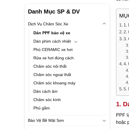
Danh Mục SP & DV
MỤC
Dịch Vụ Chăm Sóc Xe
1.
2.
Dán PPF bảo vệ xe
3.
Dán phim cách nhiệt
Phủ CERAMIC xe hơi
Rửa xe hơi đúng cách
4.
Chăm sóc nội thất
Chăm sóc ngoại thất
Chăm sóc khoang máy
5.
Dán cách âm
Chăm sóc kính
1. D
Phủ gầm
PPF là
Bảo Vệ Bề Mặt Sơn
hoặc 