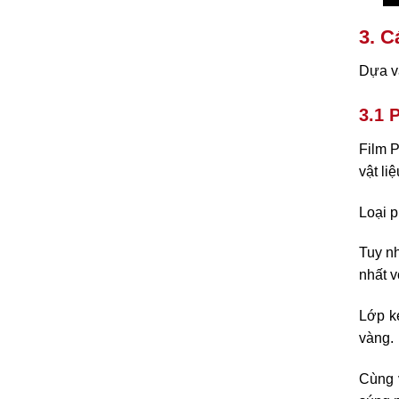
3. C
Dựa và
3.1 
Film P
vật li
Loại p
Tuy nh
nhất v
Lớp k
vàng.
Cùng 