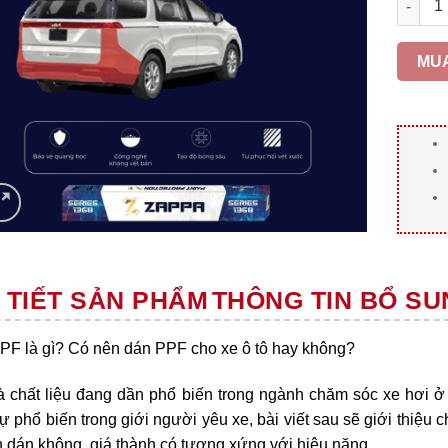
MU
 TIẾT SẢN PHẨM
THÔNG TIN BỔ SU
PF là gì? Có nên dán PPF cho xe ô tô hay không?
à chất liệu đang dần phổ biến trong ngành chăm sóc xe hơi ở
ự phổ biến trong giới người yêu xe, bài viết sau sẽ giới thiệu ch
 dán không, giá thành có tương xứng với hiệu năng.