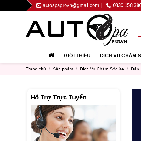
Skip
autospaprovn@gmail.com
0839 158 38
to
content
GIỚI THIỆU
DỊCH VỤ CHĂM 
/
/
/
Trang chủ
Sản phẩm
Dịch Vụ Chăm Sóc Xe
Dán 
Hỗ Trợ Trực Tuyến