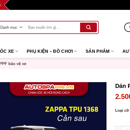
6
Tìm
kiếm:
SÓC XE
PHỤ KIỆN – ĐỒ CHƠI
SẢN PHẨM
AU
PPF bảo vệ xe
Dán P
2.50
Loại cỡ
Dán PPF