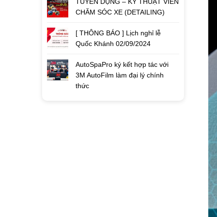
TUYỂN DỤNG – KỸ THUẬT VIÊN
CHĂM SÓC XE (DETAILING)
[ THÔNG BÁO ] Lịch nghỉ lễ
Quốc Khánh 02/09/2024
AutoSpaPro ký kết hợp tác với
3M AutoFilm làm đại lý chính
thức