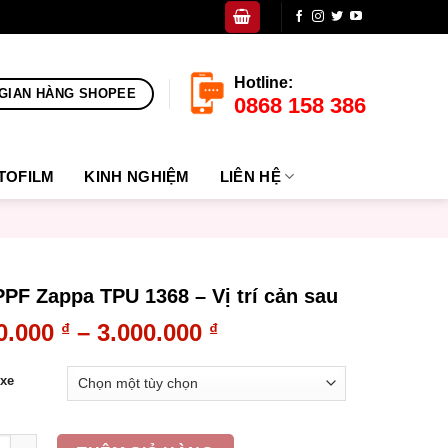
Hotline:
GIAN HÀNG SHOPEE
0868 158 386
TOFILM
KINH NGHIỆM
LIÊN HỆ
PF Zappa TPU 1368 – Vị trí cản sau
0.000
–
3.000.000
₫
₫
 xe
 Zappa TPU 1368 - Vị trí cản sau số lượng