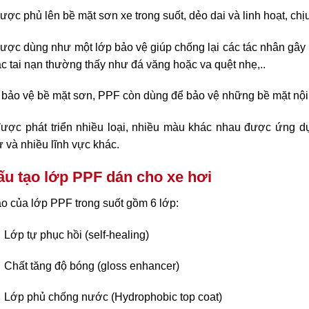
ợc phủ lên bề mặt sơn xe trong suốt, dẻo dai và linh hoạt, chịu 
ợc dùng như một lớp bảo vệ giúp chống lại các tác nhân gây h
c tai nạn thường thấy như đá văng hoặc va quệt nhẹ,..
 bảo vệ bề mặt sơn, PPF còn dùng để bảo vệ những bề mặt nội 
ược phát triển nhiều loại, nhiều màu khác nhau được ứng dụn
ử và nhiều lĩnh vực khác.
ấu tạo lớp PPF dán cho xe hơi
o của lớp PPF trong suốt gồm 6 lớp:
Lớp tự phục hồi (self-healing)
Chất tăng độ bóng (gloss enhancer)
Lớp phủ chống nước (Hydrophobic top coat)