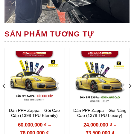
SẢN PHẨM TƯƠNG TỰ
Dán PPF Zappa – Gói Cao
Dán PPF Zappa – Gói Nâng
Cấp (1398 TPU Eternity)
Cao (1378 TPU Luxury)
60.000.000
₫
–
24.000.000
₫
–
78.000.000
₫
33.500.000
₫