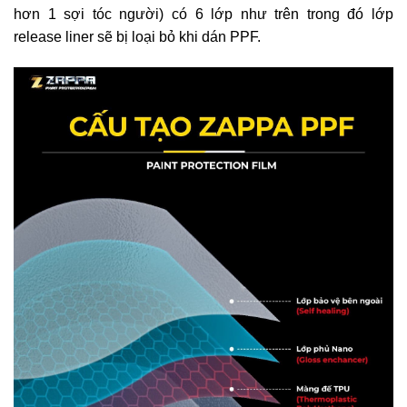
hơn 1 sợi tóc người) có 6 lớp như trên trong đó lớp
release liner sẽ bị loại bỏ khi dán PPF.