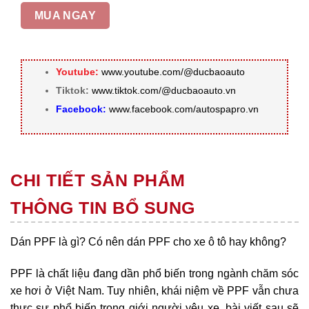
MUA NGAY
Youtube:
www.youtube.com/@ducbaoauto
Tiktok:
www.tiktok.com/@ducbaoauto.vn
Facebook:
www.facebook.com/autospapro.vn
CHI TIẾT SẢN PHẨM
THÔNG TIN BỔ SUNG
Dán PPF là gì? Có nên dán PPF cho xe ô tô hay không?
PPF là chất liệu đang dần phổ biến trong ngành chăm sóc
xe hơi ở Việt Nam. Tuy nhiên, khái niệm về PPF vẫn chưa
thực sự phổ biến trong giới người yêu xe, bài viết sau sẽ