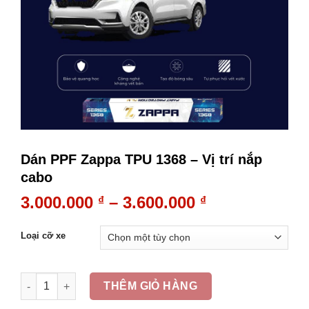
Dán PPF Zappa TPU 1368 – Vị trí nắp
cabo
3.000.000
–
3.600.000
₫
₫
Loại cỡ xe
Dán PPF Zappa TPU 1368 - Vị trí nắp cabo số lượng
THÊM GIỎ HÀNG