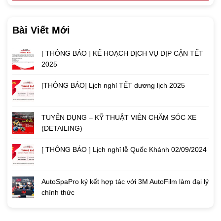
Bài Viết Mới
[ THÔNG BÁO ] KẾ HOẠCH DỊCH VỤ DỊP CẬN TẾT
2025
[THÔNG BÁO] Lịch nghỉ TẾT dương lịch 2025
TUYỂN DỤNG – KỸ THUẬT VIÊN CHĂM SÓC XE
(DETAILING)
[ THÔNG BÁO ] Lịch nghỉ lễ Quốc Khánh 02/09/2024
AutoSpaPro ký kết hợp tác với 3M AutoFilm làm đại lý
chính thức