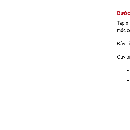
Bước 
Taplo,
mốc có
Đây cò
Quy tr