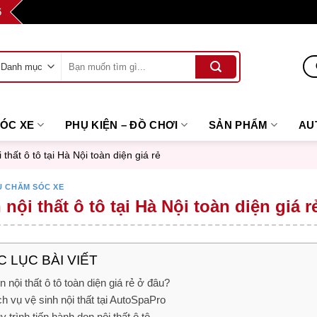
6
Tìm
kiếm:
SÓC XE
PHỤ KIỆN – ĐỒ CHƠI
SẢN PHẨM
AU
 thất ô tô tại Hà Nội toàn diện giá rẻ
Ụ CHĂM SÓC XE
nội thất ô tô tại Hà Nội toàn diện giá r
 LỤC BÀI VIẾT
 nội thất ô tô toàn diện giá rẻ ở đâu?
ch vụ vệ sinh nội thất tại AutoSpaPro
 trình tiến hành dọn nội thất ô tô