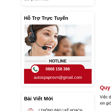
Hỗ Trợ Trực Tuyến
HOTLINE
0868 158 386
autospaprovn@gmail.com
Quy 
Việc d
Bài Viết Mới
xin gi
[ THÔNG BÁO ] KẾ HOẠCH