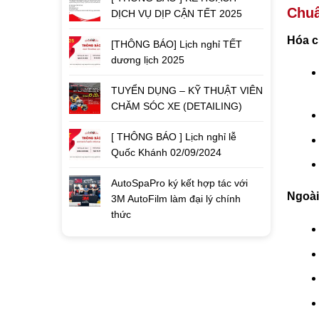
Chuẩ
DỊCH VỤ DỊP CẬN TẾT 2025
Hóa c
[THÔNG BÁO] Lịch nghỉ TẾT
dương lịch 2025
TUYỂN DỤNG – KỸ THUẬT VIÊN
CHĂM SÓC XE (DETAILING)
[ THÔNG BÁO ] Lịch nghỉ lễ
Quốc Khánh 02/09/2024
AutoSpaPro ký kết hợp tác với
Ngoài 
3M AutoFilm làm đại lý chính
thức