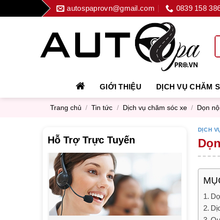
Skip
autospaprovn@gmail.com
0839 158 38
to
content
GIỚI THIỆU
DỊCH VỤ CHĂM 
Trang chủ
/
Tin tức
/
Dịch vụ chăm sóc xe
/
Dọn nội
DỊCH V
Hỗ Trợ Trực Tuyến
Dọn 
MỤC
Dọn
Dị
Quy