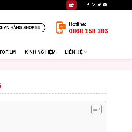
Hotline:
GIAN HÀNG SHOPEE
0868 158 386
TOFILM
KINH NGHIỆM
LIÊN HỆ
ẻ