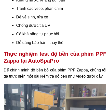
Kháng nước, kháng bụi bẩn
Tránh các vết ố, phân chim
Dễ vệ sinh, rửa xe
Chống được tia UV
Có khả năng tự phục hồi
Dễ dàng bảo hành thay thế
Thực nghiệm test độ bền của phim PPF
Zappa tại AutoSpaPro
Để chính minh độ bền bỏ của phim PPF Zappa, chúng tôi
đã thực hiện một bài kiểm tra độ bền như video dưới đây.
Trình
chơi
Video