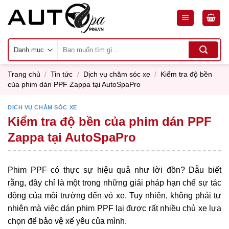
Skip
to
content
Tìm
kiếm:
Trang chủ
/
Tin tức
/
Dịch vụ chăm sóc xe
/
Kiểm tra độ bền
của phim dán PPF Zappa tại AutoSpaPro
DỊCH VỤ CHĂM SÓC XE
Kiểm tra độ bền của phim dán PPF
Zappa tại AutoSpaPro
Phim PPF có thực sự hiệu quả như lời đồn? Dẫu biết
rằng, đây chỉ là một trong những giải pháp hạn chế sự tác
động của môi trường đến vỏ xe. Tuy nhiên, không phải tự
nhiên mà việc dán phim PPF lại được rất nhiều chủ xe lựa
chọn để bảo vệ xế yêu của mình.