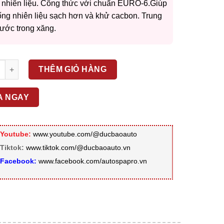
000 ₫.
 nhiên liệu. Công thức với chuẩn EURO-6.
Giúp
000 ₫.
ống nhiên liệu sạch hơn và khử cacbon. Trung
ước trong xăng.
oltronic G20 Velve & injector cleaner 300ml số lượng
THÊM GIỎ HÀNG
A NGAY
Youtube:
www.youtube.com/@ducbaoauto
Tiktok:
www.tiktok.com/@ducbaoauto.vn
Facebook:
www.facebook.com/autospapro.vn