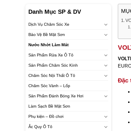
MỤC
Danh Mục SP & DV
VO
Dịch Vụ Chăm Sóc Xe
Bảo Vệ Bề Mặt Sơn
Nước Nhớt Làm Mát
VOLT
Sản Phẩm Rửa Xe Ô Tô
VOLT
Sản Phẩm Chăm Sóc Kính
EURO-6
Chăm Sóc Nội Thất Ô Tô
Đặc 
Chăm Sóc Vành – Lốp
Sản Phẩm Đánh Bóng Xe Hơi
Làm Sạch Bề Mặt Sơn
Phụ kiện – Đồ chơi
Ắc Quy Ô Tô