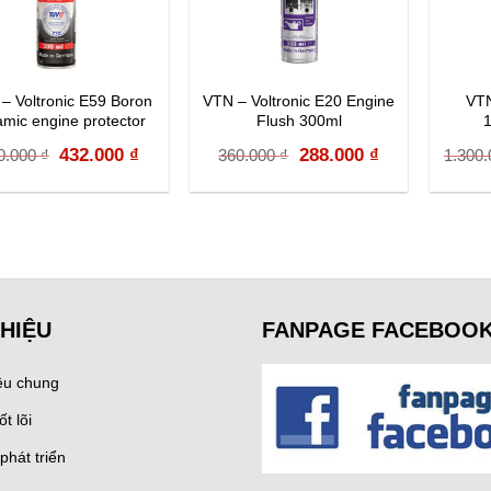
– Voltronic E59 Boron
VTN – Voltronic E20 Engine
VTN
amic engine protector
Flush 300ml
300ML
Original
Current
Original
Current
432.000
₫
288.000
₫
0.000
₫
360.000
₫
1.300
price
price
price
price
was:
is:
was:
is:
540.000 ₫.
432.000 ₫.
360.000 ₫.
288.000 ₫.
THIỆU
FANPAGE FACEBOO
iệu chung
ốt lõi
phát triển