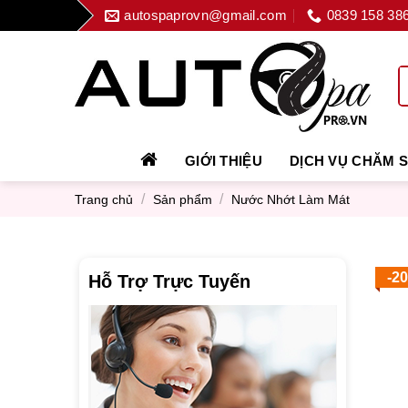
Skip
autospaprovn@gmail.com
0839 158 38
to
content
GIỚI THIỆU
DỊCH VỤ CHĂM 
/
/
Trang chủ
Sản phẩm
Nước Nhớt Làm Mát
-2
Hỗ Trợ Trực Tuyến