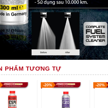
N PHẨM TƯƠNG TỰ
-20%
-20%