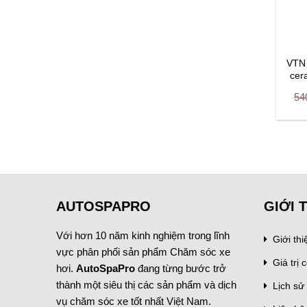
TN – Phụ gia Voltronic
VTN – Nhớt Voltronic 5W30
VTN 
12 Diesel Multireiniger
1L
cer
Original
Current
Original
Current
304.000
₫
384.000
₫
80.000
₫
480.000
₫
54
price
price
price
price
was:
is:
was:
is:
380.000 ₫.
304.000 ₫.
480.000 ₫.
384.000 ₫.
AUTOSPAPRO
GIỚI 
Với hơn 10 năm kinh nghiệm trong lĩnh
Giới th
vực phân phối sản phẩm Chăm sóc xe
Giá trị c
hơi.
AutoSpaPro
đang từng bước trở
thành một siêu thị các sản phẩm và dịch
Lịch sử 
vụ chăm sóc xe tốt nhất Việt Nam.