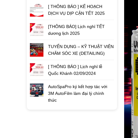
[ THÔNG BÁO ] KẾ HOẠCH
DỊCH VỤ DỊP CẬN TẾT 2025
[THÔNG BÁO] Lịch nghỉ TẾT
dương lịch 2025
TUYỂN DỤNG – KỸ THUẬT VIÊN
CHĂM SÓC XE (DETAILING)
[ THÔNG BÁO ] Lịch nghỉ lễ
Quốc Khánh 02/09/2024
AutoSpaPro ký kết hợp tác với
3M AutoFilm làm đại lý chính
thức