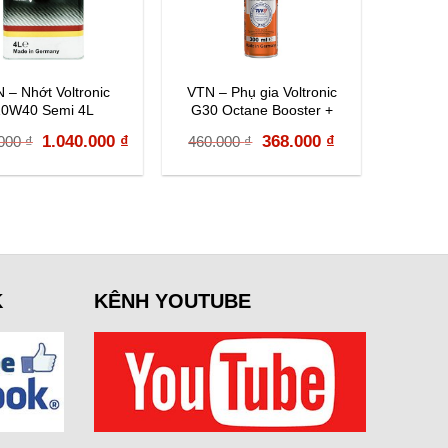
 – Nhớt Voltronic
VTN – Phụ gia Voltronic
VTN – N
10W40 Semi 4L
G30 Octane Booster +
Original
Current
Original
Current
1.040.000
₫
368.000
₫
.000
₫
460.000
₫
1.240.
price
price
price
price
was:
is:
was:
is:
1.300.000 ₫.
1.040.000 ₫.
460.000 ₫.
368.000 ₫.
K
KÊNH YOUTUBE