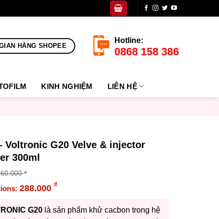
Hotline:
GIAN HÀNG SHOPEE
0868 158 386
TOFILM
KINH NGHIỆM
LIÊN HỆ
 Voltronic G20 Velve & injector
ner 300ml
360.000
₫
inal
₫
288.000
e
ent
:
e
RONIC G20
là sản phẩm khử cacbon trong hệ