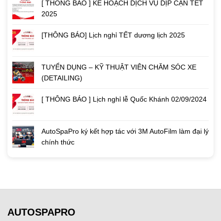
[ THÔNG BÁO ] KẾ HOẠCH DỊCH VỤ DỊP CẬN TẾT
2025
[THÔNG BÁO] Lịch nghỉ TẾT dương lịch 2025
TUYỂN DỤNG – KỸ THUẬT VIÊN CHĂM SÓC XE
(DETAILING)
[ THÔNG BÁO ] Lịch nghỉ lễ Quốc Khánh 02/09/2024
AutoSpaPro ký kết hợp tác với 3M AutoFilm làm đại lý
chính thức
AUTOSPAPRO