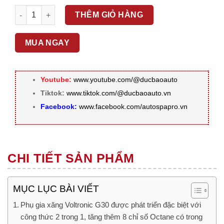
VTN - Phụ gia Voltronic G30 Octane Booster + số lượng
THÊM GIỎ HÀNG
MUA NGAY
Youtube:
www.youtube.com/@ducbaoauto
Tiktok:
www.tiktok.com/@ducbaoauto.vn
Facebook:
www.facebook.com/autospapro.vn
CHI TIẾT SẢN PHẨM
MỤC LỤC BÀI VIẾT
Phụ gia xăng Voltronic G30 được phát triển đặc biệt với
công thức 2 trong 1, tăng thêm 8 chỉ số Octane có trong