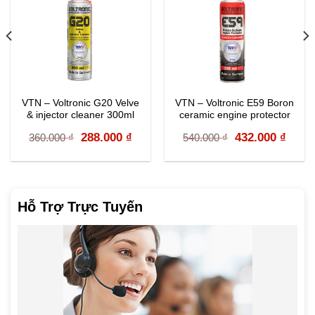
VTN – Voltronic G20 Velve
VTN – Voltronic E59 Boron
& injector cleaner 300ml
ceramic engine protector
300ML
rrent
Original
Current
Original
Curr
288.000
₫
432.000
₫
360.000
₫
540.000
₫
ice
price
price
price
price
:
was:
is:
was:
is:
040.000 ₫.
360.000 ₫.
288.000 ₫.
540.000 ₫.
432.0
Hỗ Trợ Trực Tuyến