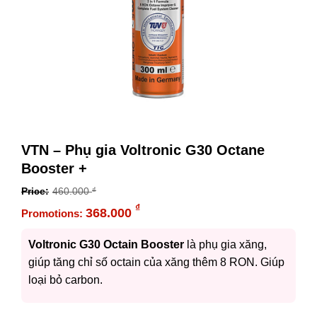
VTN – Phụ gia Voltronic G30 Octane
Booster +
460.000
₫
Original
₫
368.000
price
Current
was:
price
Voltronic G30 Octain Booster
là phụ gia xăng,
460.000 ₫.
is:
giúp tăng chỉ số octain của xăng thêm 8 RON. Giúp
368.000 ₫.
loại bỏ carbon.