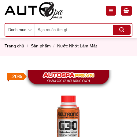
Skip
to
content
Tìm
kiếm:
/
/
Trang chủ
Sản phẩm
Nước Nhớt Làm Mát
-20%