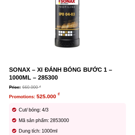
SONAX – XI ĐÁNH BÓNG BƯỚC 1 –
1000ML – 285300
660.000
₫
Original
₫
525.000
price
Current
was:
price
Cut/ bóng: 4/3
660.000 ₫.
is:
Mã sản phẩm: 2853000
525.000 ₫.
Dung tích: 1000ml