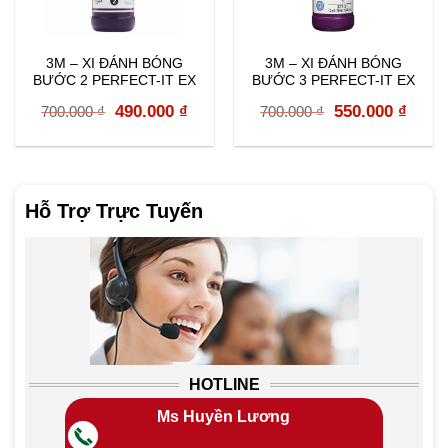
3M – XI ĐÁNH BÓNG
3M – XI ĐÁNH BÓNG
BƯỚC 2 PERFECT-IT EX
BƯỚC 3 PERFECT-IT EX
MACHINE POLISH 946ML
ULTRAFINE MACHINE
rent
Original
Current
Original
Curr
490.000
₫
550.000
₫
700.000
₫
700.000
₫
06094
POLISH 946ML 06068
e
price
price
price
price
was:
is:
was:
is:
000 ₫.
700.000 ₫.
490.000 ₫.
700.000 ₫.
550.0
Hỗ Trợ Trực Tuyến
HOTLINE
Ms Huyền Lương