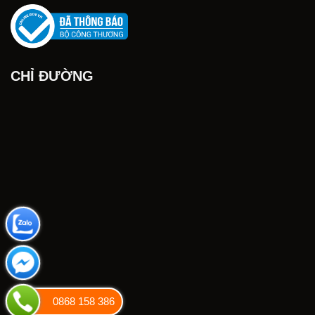
CHỈ ĐƯỜNG
0868 158 386