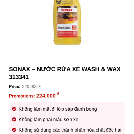
SONAX – NƯỚC RỬA XE WASH & WAX
313341
320.000
₫
Original
₫
224.000
price
Current
was:
price
Không làm mất đi lớp sáp đánh bóng
320.000 ₫.
is:
Không làm phai màu sơn xe.
224.000 ₫.
Không sử dụng các thành phần hóa chất độc hại