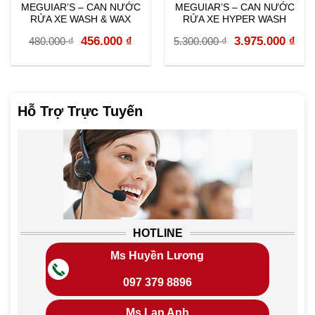
MEGUIAR’S – CAN NƯỚC
MEGUIAR’S – CAN NƯỚC
RỬA XE WASH & WAX
RỬA XE HYPER WASH
G17748
D1105
rent
Original
Current
Original
Cur
456.000
₫
3.975.000
₫
480.000
₫
5.300.000
₫
e
price
price
price
pri
was:
is:
was:
is:
000 ₫.
480.000 ₫.
456.000 ₫.
5.300.000 ₫.
3.9
Hỗ Trợ Trực Tuyến
HOTLINE
Ms Huyền Lương
097 379 8896
Ms Lan Anh