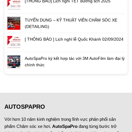
[THÔNG BÁO] Lịch nghỉ TẾT dương lịch 2025
TUYỂN DỤNG – KỸ THUẬT VIÊN CHĂM SÓC XE
(DETAILING)
[ THÔNG BÁO ] Lịch nghỉ lễ Quốc Khánh 02/09/2024
AutoSpaPro ký kết hợp tác với 3M AutoFilm làm đại lý
chính thức
AUTOSPAPRO
Với hơn 10 năm kinh nghiệm trong lĩnh vực phân phối sản
phẩm Chăm sóc xe hơi.
AutoSpaPro
đang từng bước trở