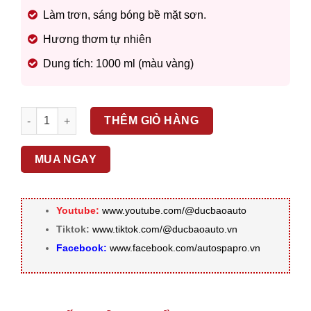
Làm trơn, sáng bóng bề mặt sơn.
Hương thơm tự nhiên
Dung tích: 1000 ml (màu vàng)
SONAX – NƯỚC RỬA XE WASH & WAX 313341 số lượng
THÊM GIỎ HÀNG
MUA NGAY
Youtube:
www.youtube.com/@ducbaoauto
Tiktok:
www.tiktok.com/@ducbaoauto.vn
Facebook:
www.facebook.com/autospapro.vn