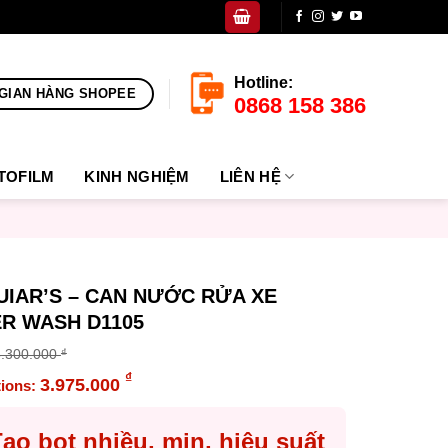
Hotline:
GIAN HÀNG SHOPEE
0868 158 386
TOFILM
KINH NGHIỆM
LIÊN HỆ
IAR’S – CAN NƯỚC RỬA XE
R WASH D1105
5.300.000
₫
inal
₫
3.975.000
e
ent
:
e
ạo bọt nhiều, mịn, hiệu suất