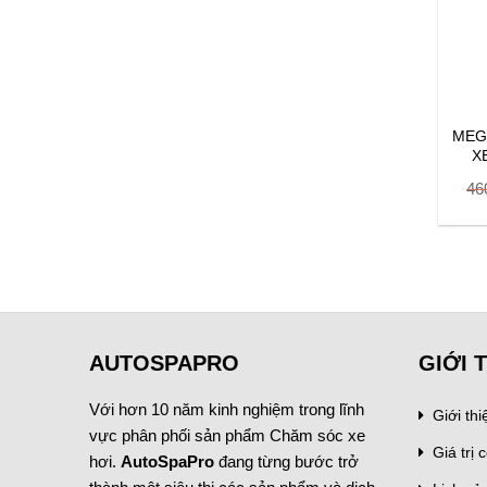
 – CAN NƯỚC RỬA XE
MEGUIAR’S – CAN NƯỚC
MEG
TO REPAIR CAR WASH
RỬA XE WASH & WAX
X
FOAM 10 LÍT 05436
G17748
DƯ
Original
Current
Original
Current
462.000
₫
456.000
₫
60.000
₫
480.000
₫
46
price
price
price
price
was:
is:
was:
is:
660.000 ₫.
462.000 ₫.
480.000 ₫.
456.000 ₫.
AUTOSPAPRO
GIỚI 
Với hơn 10 năm kinh nghiệm trong lĩnh
Giới th
vực phân phối sản phẩm Chăm sóc xe
Giá trị c
hơi.
AutoSpaPro
đang từng bước trở