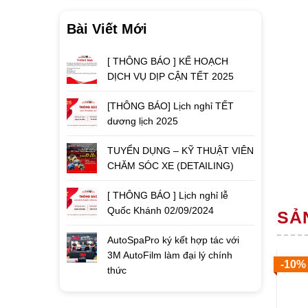
Bài Viết Mới
[ THÔNG BÁO ] KẾ HOẠCH
DỊCH VỤ DỊP CẬN TẾT 2025
[THÔNG BÁO] Lịch nghỉ TẾT
dương lịch 2025
TUYỂN DỤNG – KỸ THUẬT VIÊN
CHĂM SÓC XE (DETAILING)
[ THÔNG BÁO ] Lịch nghỉ lễ
Quốc Khánh 02/09/2024
SẢ
AutoSpaPro ký kết hợp tác với
3M AutoFilm làm đại lý chính
%
-5%
-10%
thức