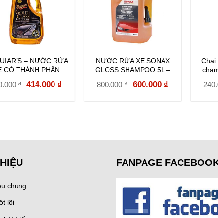
UIAR’S – NƯỚC RỬA
NƯỚC RỬA XE SONAX
Chai
E CÓ THÀNH PHẦN
GLOSS SHAMPOO 5L –
chạm
ỠNG – GOLD CLASS
314500
Original
Current
Original
Current
414.000
₫
600.000
₫
0.000
₫
800.000
₫
240
G7164
price
price
price
price
was:
is:
was:
is:
460.000 ₫.
414.000 ₫.
800.000 ₫.
600.000 ₫.
THIỆU
FANPAGE FACEBOO
iệu chung
ốt lõi