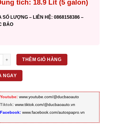
ung tích: 18.9 Lít (5 galon)
 SỐ LƯỢNG – LIÊN HỆ: 0868158386 –
C BẢO
R’S – CAN NƯỚC RỬA XE HYPER WASH D1105 số lượng
THÊM GIỎ HÀNG
A NGAY
Youtube:
www.youtube.com/@ducbaoauto
Tiktok:
www.tiktok.com/@ducbaoauto.vn
Facebook:
www.facebook.com/autospapro.vn