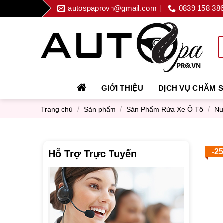
Skip
autospaprovn@gmail.com
0839 158 38
to
content
GIỚI THIỆU
DỊCH VỤ CHĂM 
/
/
/
Trang chủ
Sản phẩm
Sản Phẩm Rửa Xe Ô Tô
Nư
-2
Hỗ Trợ Trực Tuyến