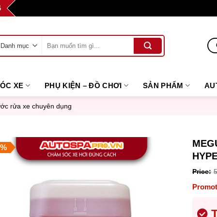
6
Tìm
kiếm:
SÓC XE
PHỤ KIỆN – ĐỒ CHƠI
SẢN PHẨM
AU
ớc rửa xe chuyên dụng
MEGU
5%
HYPE
Orig
pric
Curr
was
pric
T