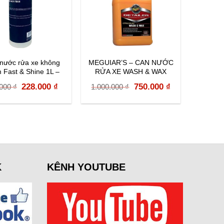
 nước rửa xe không
MEGUIAR’S – CAN NƯỚC
Meguia
 Fast & Shine 1L –
RỬA XE WASH & WAX
Cera
FS032
D11301
Original
Current
Original
Current
228.000
₫
750.000
₫
.000
₫
1.000.000
₫
price
price
price
price
was:
is:
was:
is:
240.000 ₫.
228.000 ₫.
1.000.000 ₫.
750.000 ₫.
K
KÊNH YOUTUBE