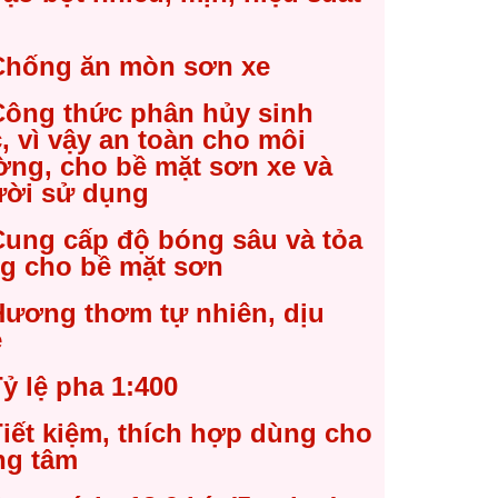
0.000 ₫.
5.000 ₫.
Chống ăn mòn sơn xe
Công thức phân hủy sinh
, vì vậy an toàn cho môi
ờng, cho bề mặt sơn xe và
ời sử dụng
Cung cấp độ bóng sâu và tỏa
g cho bề mặt sơn
Hương thơm tự nhiên, dịu
ẹ
ỷ lệ pha 1:400
iết kiệm, thích hợp dùng cho
ng tâm