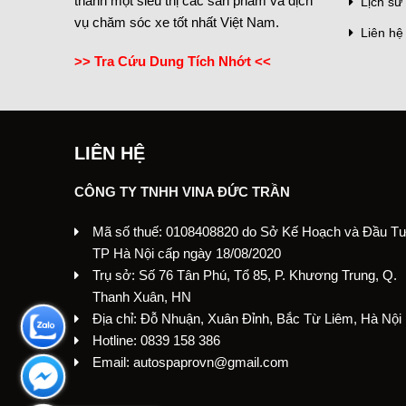
thành một siêu thị các sản phẩm và dịch
Lịch sử 
vụ chăm sóc xe tốt nhất Việt Nam.
Liên hệ
>> Tra Cứu Dung Tích Nhớt <<
LIÊN HỆ
CÔNG TY TNHH VINA ĐỨC TRẦN
Mã số thuế: 0108408820 do Sở Kế Hoạch và Đầu T
TP Hà Nội cấp ngày 18/08/2020
Trụ sở: Số 76 Tân Phú, Tổ 85, P. Khương Trung, Q.
Thanh Xuân, HN
Địa chỉ: Đỗ Nhuận, Xuân Đỉnh, Bắc Từ Liêm, Hà Nội
Hotline: 0839 158 386
Email: autospaprovn@gmail.com