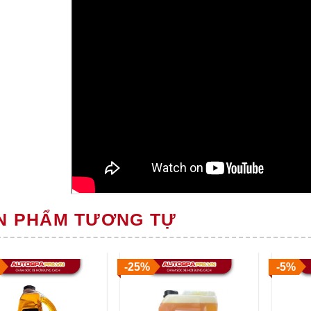
N PHẨM TƯƠNG TỰ
-25%
-5%