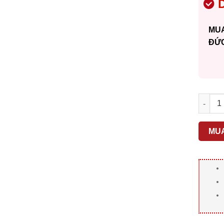
D
MUA
ĐỨ
MEGUIA
MU