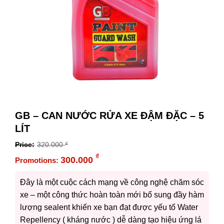
GB – CAN NƯỚC RỬA XE ĐẬM ĐẶC – 5
LÍT
320.000
₫
Original
₫
300.000
price
Current
was:
price
Đây là một cuộc cách mạng về công nghệ chăm sóc
320.000 ₫.
is:
xe – một công thức hoàn toàn mới bổ sung đầy hàm
300.000 ₫.
lượng sealent khiến xe bạn đạt được yếu tố Water
Repellency ( kháng nước ) dễ dàng tạo hiệu ứng lá