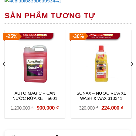
SẢN PHẨM TƯƠNG TỰ
-25%
-30%
AUTO MAGIC – CAN
SONAX – NƯỚC RỬA XE
NƯỚC RỬA XE – 5601
WASH & WAX 313341
rent
Original
Current
Original
Curr
900.000
₫
224.000
₫
1.200.000
₫
320.000
₫
e
price
price
price
price
was:
is:
was:
is:
000 ₫.
1.200.000 ₫.
900.000 ₫.
320.000 ₫.
224.0