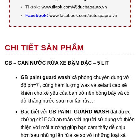
Tiktok:
www.tiktok.com/@ducbaoauto.vn
Facebook:
www.facebook.com/autospapro.vn
CHI TIẾT SẢN PHẨM
GB – CAN NƯỚC RỬA XE ĐẬM ĐẶC – 5 LÍT
GB paint guard wash
xà phòng chuyên dụng với
độ ph=7 , cùng hàm lượng wax và selant cao sẽ
khiến cho xế yêu của bạn trở nên bóng bảy và có
độ kháng nước sau mỗi lần rửa .
Đặc biệt với
GB PAINT GUARD WASH
đạt được
chứng chỉ ECO an toàn với người sử dụng và thiên
thiện với môi trường giúp bạn cảm thấy dễ chịu
hơn sau những lần rửa xe so với những loại xà