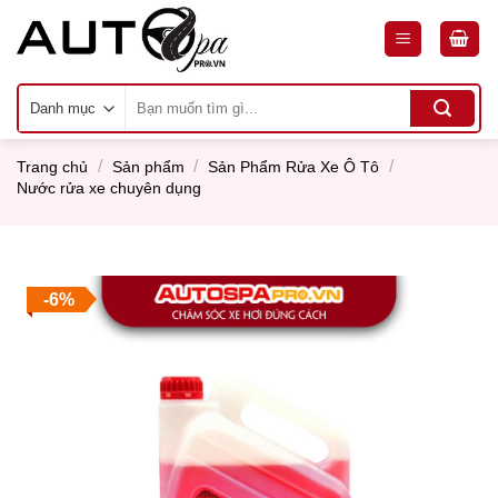
Skip
to
content
Tìm
kiếm:
/
/
/
Trang chủ
Sản phẩm
Sản Phẩm Rửa Xe Ô Tô
Nước rửa xe chuyên dụng
-6%