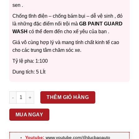
sen .
Chống tĩnh điện – chống bám bụi – dễ vệ sinh , đó
là những đặc điểm nổi trội mà
GB PAINT GUARD
WASH
có thể đem đến cho xế yêu của bạn .
Giá vô cùng hợp lý và mang tính chất kinh tế cao
cho các trung tâm chăm sóc xe.
Tỷ lệ pha: 1:100
Dung tích: 5 LÍt
GB – CAN NƯỚC RỬA XE ĐẬM ĐẶC – 5 LÍT số lượng
THÊM GIỎ HÀNG
MUA NGAY
Youtube:
www.youtube.com/@ducbaoauto