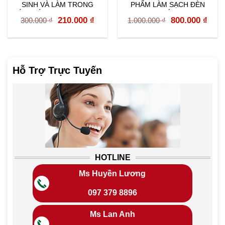
SINH VÀ LÀM TRONG
PHẨM LÀM SẠCH ĐÈN
KÍNH LÁI XTREME 271141
PHA 2 BƯỚC G2970
rent
Original
Current
Original
Curr
210.000
₫
800.000
₫
300.000
₫
1.000.000
₫
e
price
price
price
pric
was:
is:
was:
is:
000 ₫.
300.000 ₫.
210.000 ₫.
1.000.000 ₫.
800.
Hỗ Trợ Trực Tuyến
HOTLINE
Ms Huyền Lương
097 379 8896
Ms Lan Anh