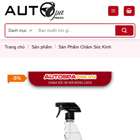
Skip
to
content
Tìm
kiếm:
/
/
Trang chủ
Sản phẩm
Sản Phẩm Chăm Sóc Kính
-5%