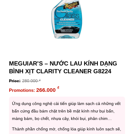
MEGUIAR’S – NƯỚC LAU KÍNH DẠNG
BÌNH XỊT CLARITY CLEANER G8224
280.000
₫
Original
₫
266.000
price
Current
was:
price
Ứng dụng công nghệ cải tiến giúp làm sạch cả những vết
280.000 ₫.
is:
bẩn cứng đầu bám chặt trên bề mặt kính như bụi bẩn,
266.000 ₫.
màng bám, bọ chết, nhựa cây, khói bụi, phân chim…
Thành phần chống mờ, chống lóa giúp kính luôn sạch sẽ,