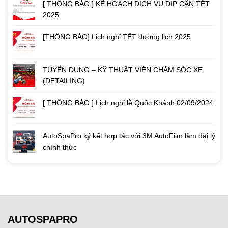
[ THÔNG BÁO ] KẾ HOẠCH DỊCH VỤ DỊP CẬN TẾT
2025
[THÔNG BÁO] Lịch nghỉ TẾT dương lịch 2025
TUYỂN DỤNG – KỸ THUẬT VIÊN CHĂM SÓC XE
(DETAILING)
[ THÔNG BÁO ] Lịch nghỉ lễ Quốc Khánh 02/09/2024
AutoSpaPro ký kết hợp tác với 3M AutoFilm làm đại lý
chính thức
AUTOSPAPRO