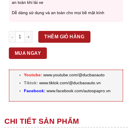
an toàn khi lái xe
Dễ dàng sử dụng và an toàn cho mọi bề mặt kính
MEGUIAR'S - NƯỚC LAU KÍNH DẠNG BÌNH XỊT CLARITY CLE
THÊM GIỎ HÀNG
MUA NGAY
Youtube:
www.youtube.com/@ducbaoauto
Tiktok:
www.tiktok.com/@ducbaoauto.vn
Facebook:
www.facebook.com/autospapro.vn
CHI TIẾT SẢN PHẨM