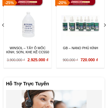
-25%
-20%
WINSOL – TẨY Ố MỐC
GB – NANO PHỦ KÍNH
KÍNH, SƠN, KHE KẼ CC550
rent
Original
Current
Original
Curr
2.925.000
₫
720.000
₫
3.900.000
₫
900.000
₫
e
price
price
price
price
was:
is:
was:
is:
000 ₫.
3.900.000 ₫.
2.925.000 ₫.
900.000 ₫.
720.0
Hỗ Trợ Trực Tuyến