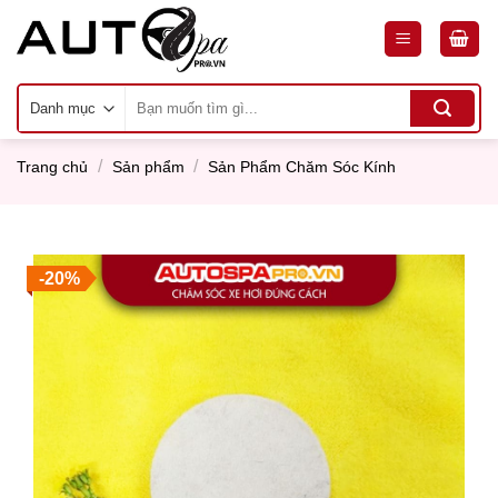
Skip
to
content
Tìm
kiếm:
/
/
Trang chủ
Sản phẩm
Sản Phẩm Chăm Sóc Kính
-20%