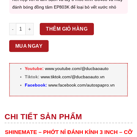
đánh bóng đồng tâm EP803K để loại bỏ vết xước nhỏ
SHINEMATE - PHỚT 3 INCH - NỈ ĐÁNH KÍNH - CỠ DÀY số lượ
THÊM GIỎ HÀNG
MUA NGAY
Youtube:
www.youtube.com/@ducbaoauto
Tiktok:
www.tiktok.com/@ducbaoauto.vn
Facebook:
www.facebook.com/autospapro.vn
CHI TIẾT SẢN PHẨM
SHINEMATE – PHỚT NỈ ĐÁNH KÍNH 3 INCH – CỠ