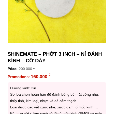
SHINEMATE – PHỚT 3 INCH – NỈ ĐÁNH
KÍNH – CỠ DÀY
200.000
₫
Original
₫
160.000
price
Current
was:
price
Đường kính: 3in
200.000 ₫.
is:
Sự lựa chọn hoàn hảo để đánh bóng bề mặt cứng như:
160.000 ₫.
thủy tinh, kim loại, nhựa và đá cẩm thạch
Loại được các vết xước nhẹ, xước dăm, ố mốc kính,…
Kết hợp với xi làm sạch và tẩy ố mốc kính G8408 và máy