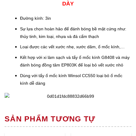
DÀY
Đường kính: 3in
Sự lựa chọn hoàn hảo để đánh bóng bề mặt cứng như:
thủy tinh, kim loại, nhựa và đá cẩm thạch
Loại được các vết xước nhẹ, xước dăm, ố mốc kính,…
Kết hợp với xi làm sạch và tẩy ố mốc kính G8408 và máy
đánh bóng đồng tâm EP803K để loại bỏ vết xước nhỏ
Dùng với tẩy ố mốc kính Winsol CC550 loại bỏ ố mốc
kính dễ dàng
SẢN PHẨM TƯƠNG TỰ